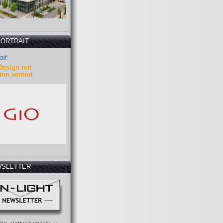
PORTRAIT
ait
Design mit
ion vereint
SLETTER