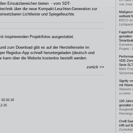
Im Haus 
allen Einsatzbereichen bieten - vom SDT-
von Jose 
technik über die neue Kompakt-Leuchten-Generation zur
Maßgeschn
 einsetzbaren Lichtleiste und Spiegelleuchte.
weltweit 
ERCO ist 
Lichtpartn
Fagerhul
t inspirierenden Projektfotos ausgestattet.
gestalten
Smartbuil
Gemeinsa
 und zum Download gibt es auf der Herstellerseite im
Projekt - 
r per Regiolux-App schnell heruntergeladen (deutsch und
Performan
r kann über die Website kostenlos bestellt werden.
VDE-Zerti
Serie SL
zurück >>
Mehr Frei
Sicherheit
Signify v
mit Xitan
Xitanium 
zu einer...
- 02.02.16
100 Jahr
12.15
gestaltet
Ausgewäh
Henningse
Orelli Sa
trifft auf
Zumtobel 