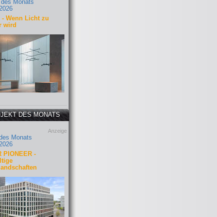
 des Monats
2026
- Wenn Licht zu
r wird
JEKT DES MONATS
Anzeige
 des Monats
2026
 PIONEER -
tige
landschaften