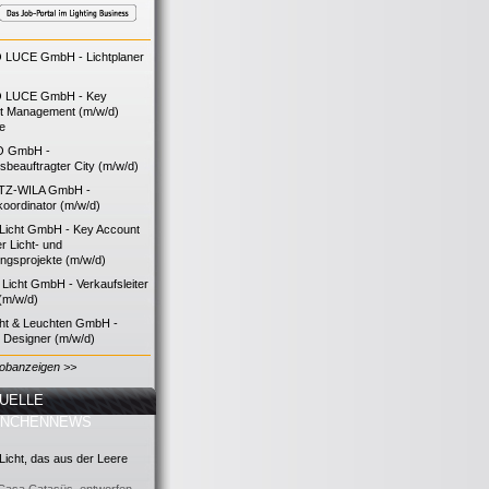
LUCE GmbH - Lichtplaner
 LUCE GmbH - Key
t Management (m/w/d)
ie
O GmbH -
bsbeauftragter City (m/w/d)
TZ-WILA GmbH -
koordinator (m/w/d)
icht GmbH - Key Account
 Licht- und
ngsprojekte (m/w/d)
icht GmbH - Verkaufsleiter
(m/w/d)
cht & Leuchten GmbH -
g Designer (m/w/d)
Jobanzeigen >>
UELLE
ANCHENNEWS
icht, das aus der Leere