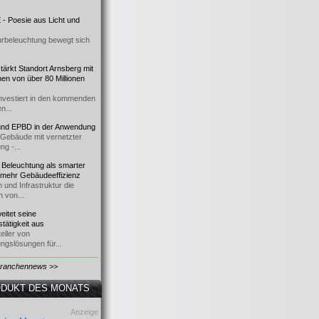
- Poesie aus Licht und
urbeleuchtung bewegt sich
ärkt Standort Arnsberg mit
onen von über 80 Millionen
nvestiert in den kommenden
n...
d EPBD in der Anwendung
e Gebäude mit vernetzter
ng -...
 Beleuchtung als smarter
 mehr Gebäudeeffizienz
 und Infrastruktur die
n von...
itet seine
tätigkeit aus
eller von
ngslösungen für...
Branchennews >>
DUKT DES MONATS
Anzeige