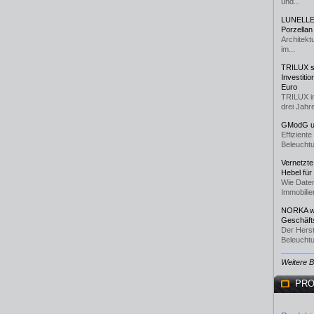
und...
LUNELLE 
Porzellan
Architekt
im...
TRILUX st
Investiti
Euro
TRILUX i
drei Jahre
GModG un
Effizient
Beleuchtu
Vernetzte
Hebel für
Wie Daten
Immobilie
NORKA we
Geschäfts
Der Herst
Beleuchtu
Weitere 
PRO