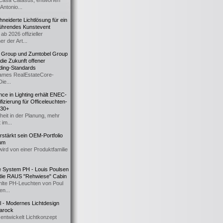
Casa Catasüs, entworfen
Antonio...
eiderte Lichtlösung für ein
führendes Kunstevent
ab 2026 offizieller
er der Art...
t Group und Zumtobel Group
 die Zukunft offener
ding-Standards
mes RealEstateCore-
Die...
ce in Lighting erhält ENEC-
fizierung für Officeleuchten-
730+
heit in der Planung, mehr
 im...
erstärkt sein OEM-Portfolio
ium
wird von einer Produktfamilie
e System PH - Louis Poulsen
 die RAUS "Rehwiese" Cabin
lte PH-Leuchten von Poul
n...
al - Modernes Lichtdesign
 Barock
entwickelt Lichtkonzept