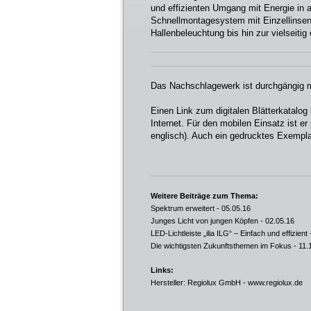
und effizienten Umgang mit Energie in 
Schnellmontagesystem mit Einzellinsen
Hallenbeleuchtung bis hin zur vielseitig
Das Nachschlagewerk ist durchgängig mi
Einen Link zum digitalen Blätterkatalog
Internet. Für den mobilen Einsatz ist e
englisch). Auch ein gedrucktes Exempla
Weitere Beiträge zum Thema:
Spektrum erweitert
- 05.05.16
Junges Licht von jungen Köpfen
- 02.05.16
LED-Lichtleiste „ilia ILG“ – Einfach und effizient
Die wichtigsten Zukunftsthemen im Fokus
- 11.
Links:
Hersteller: Regiolux GmbH -
www.regiolux.de