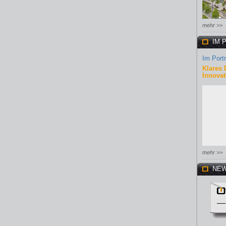
mehr >>
IM 
Im Portr
Klares 
Innovat
mehr >>
NEW