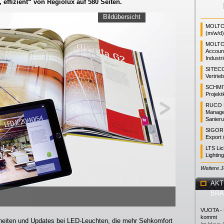
, effizient“ von Regiolux auf 580 Seiten.
Bildübersicht
MOLTO 
(m/w/d)
MOLTO
Accoun
Industr
SITEC
Vertrie
SCHMI
Projekt
RUCO L
Manager
Sanieru
SIGOR L
Export 
LTS Li
Lightin
Weitere 
AKT
BR
VUOTA - L
kommt
euheiten und Updates bei LED-Leuchten, die mehr Sehkomfort