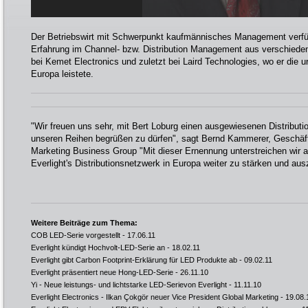
Der Betriebswirt mit Schwerpunkt kaufmännisches Management verfüg
Erfahrung im Channel- bzw. Distribution Management aus verschiede
bei Kemet Electronics und zuletzt bei Laird Technologies, wo er die u
Europa leistete.
"Wir freuen uns sehr, mit Bert Loburg einen ausgewiesenen Distributi
unseren Reihen begrüßen zu dürfen", sagt Bernd Kammerer, Geschäft
Marketing Business Group "Mit dieser Ernennung unterstreichen wir a
Everlight's Distributionsnetzwerk in Europa weiter zu stärken und au
Weitere Beiträge zum Thema:
COB LED-Serie vorgestellt
- 17.06.11
Everlight kündigt Hochvolt-LED-Serie an
- 18.02.11
Everlight gibt Carbon Footprint-Erklärung für LED Produkte ab
- 09.02.11
Everlight präsentiert neue Hong-LED-Serie
- 26.11.10
Yi - Neue leistungs- und lichtstarke LED-Serievon Everlight
- 11.11.10
Everlight Electronics - Ilkan Çokgör neuer Vice President Global Marketing
- 19.08.