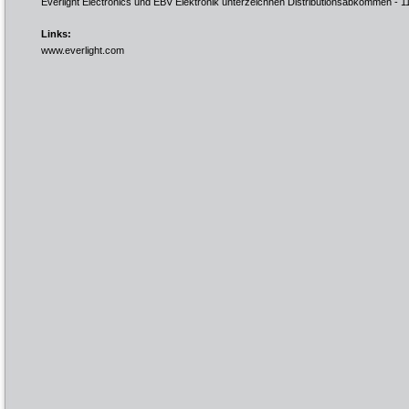
Everlight Electronics und EBV Elektronik unterzeichnen Distributionsabkommen
- 1
Links:
www.everlight.com