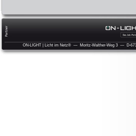
ON-LIGHT | Licht im Netz®
— Moritz-Walther-Weg 3
— D-673