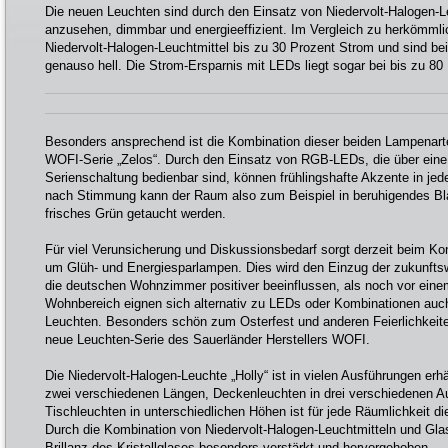
Die neuen Leuchten sind durch den Einsatz von Niedervolt-Halogen-
anzusehen, dimmbar und energieeffizient. Im Vergleich zu herkömml
Niedervolt-Halogen-Leuchtmittel bis zu 30 Prozent Strom und sind b
genauso hell. Die Strom-Ersparnis mit LEDs liegt sogar bei bis zu 80
Besonders ansprechend ist die Kombination dieser beiden Lampenarten
WOFI-Serie „Zelos“. Durch den Einsatz von RGB-LEDs, die über eine
Serienschaltung bedienbar sind, können frühlingshafte Akzente in jed
nach Stimmung kann der Raum also zum Beispiel in beruhigendes Blau
frisches Grün getaucht werden.
Für viel Verunsicherung und Diskussionsbedarf sorgt derzeit beim 
um Glüh- und Energiesparlampen. Dies wird den Einzug der zukunft
die deutschen Wohnzimmer positiver beeinflussen, als noch vor eine
Wohnbereich eignen sich alternativ zu LEDs oder Kombinationen auch
Leuchten. Besonders schön zum Osterfest und anderen Feierlichkeiten
neue Leuchten-Serie des Sauerländer Herstellers WOFI.
Die Niedervolt-Halogen-Leuchte „Holly“ ist in vielen Ausführungen erhä
zwei verschiedenen Längen, Deckenleuchten in drei verschiedenen A
Tischleuchten in unterschiedlichen Höhen ist für jede Räumlichkeit d
Durch die Kombination von Niedervolt-Halogen-Leuchtmitteln und Glask
Brillanz des Kristallglases besonders verstärkt und hervorgehoben.