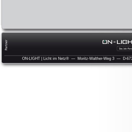
ON-LIGHT | Licht im Netz®
— Moritz-Walther-Weg 3
— D-673