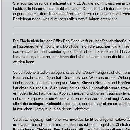
Sie leuchtet besonders effizient dank LEDs, die sich inzwischen in z
Lichtquelle Nummer eins etabliert haben. Denn die Halbleiter sind e
angenehmeres, dem Tageslicht ähnliches Licht und haben eine Lebe
Betriebsstunden, was durchschnittlich zwölf Jahren entspricht.
Die Flächenleuchte der OfficeEco-Serie verfügt über Standardmaße, 
in Rasterdeckenermöglichen. Dort fügen sich die Leuchten dank ihres
das Gesamtbild und spenden gutes Licht, ohne abzulenken. HELLA bi
Installationspakete an, mit denen die Flächenleuchte auch direkt an 
werden kann.
Verschiedene Studien belegen, dass Licht Auswirkungen auf die men
Konzentrationsvermögen hat. Doch trotz des Wissens um die Wirkung
flächendeckende Umrüstung von Büros, Klassenzimmern und Konfe
Leuchten bislangaus. Wer unter ungünstigen Lichtverhältnissen arbeitet
ermüdet, leidet häufiger an Kopfschmerzen und Konzentrationsschw
nehmen zu, je weiter ein Arbeitsplatz vom Fenster entfernt liegt. Aus
allein die niedrigere Beleuchtungsstärke, sondern vor allem die spe
künstlichen Lichtquelle, also deren Lichtfarbe.
Vereinfacht gesagt wirkt eher warmweißes Licht beruhigend, kaltweiße
im blauen Bereich macht munter, denn es ist dem Tageslicht ähnlich 
Biorhythmus. DieOffice Eco-Serie von HELLAerfüllt genau dieseAnfor