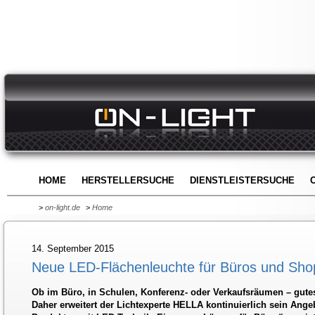
HOME
HERSTELLERSUCHE
DIENSTLEISTERSUCHE
>
on-light.de
>
Home
14. September 2015
Neue LED-Flächenleuchte für Büros und Sho
Ob im Büro, in Schulen, Konferenz- oder Verkaufsräumen – gutes 
Daher erweitert der Lichtexperte HELLA kontinuierlich sein Ang