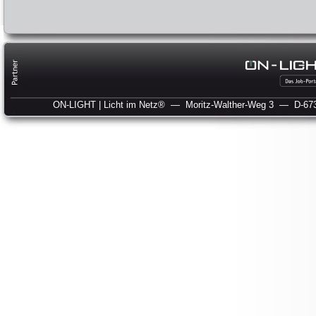
ON-LIGHT | Licht im Netz®
— Moritz-Walther-Weg 3
— D-673