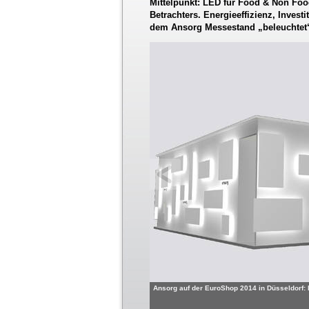
Mittelpunkt: LED für Food & Non F
Betrachters. Energieeffizienz, Invest
dem Ansorg Messestand „beleuchtet
Ansorg auf der EuroShop 2014 in Düsseldorf: 