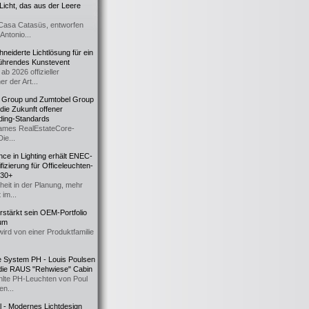
icht, das aus der Leere
Casa Catasüs, entworfen
Antonio...
eiderte Lichtlösung für ein
führendes Kunstevent
ab 2026 offizieller
er der Art...
t Group und Zumtobel Group
 die Zukunft offener
ding-Standards
mes RealEstateCore-
Die...
ce in Lighting erhält ENEC-
fizierung für Officeleuchten-
730+
heit in der Planung, mehr
 im...
erstärkt sein OEM-Portfolio
ium
wird von einer Produktfamilie
e System PH - Louis Poulsen
 die RAUS "Rehwiese" Cabin
lte PH-Leuchten von Poul
n...
al - Modernes Lichtdesign