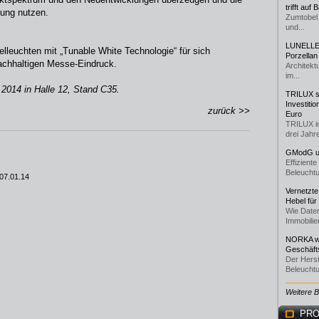
trifft auf
tung nutzen.
Zumtobel 
und...
LUNELLE 
lleuchten mit „Tunable White Technologie“ für sich
Porzellan
achhaltigen Messe-Eindruck.
Architekt
im...
2014 in Halle 12, Stand C35.
TRILUX st
Investiti
zurück >>
Euro
TRILUX i
drei Jahre
GModG un
Effizient
Beleuchtu
07.01.14
Vernetzte
Hebel für
Wie Daten
Immobilie
NORKA we
Geschäfts
Der Herst
Beleuchtu
Weitere 
PRO