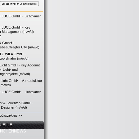
LUCE GmbH - Lichtplaner
 LUCE GmbH - Key
t Management (m/w/d)
ie
O GmbH -
bsbeauftragter City (m/w/d)
TZ-WILA GmbH -
koordinator (m/w/d)
icht GmbH - Key Account
 Licht- und
ngsprojekte (m/w/d)
icht GmbH - Verkaufsleiter
(m/w/d)
LUCE GmbH - Lichtplaner
cht & Leuchten GmbH -
g Designer (m/w/d)
Jobanzeigen >>
UELLE
ANCHENNEWS