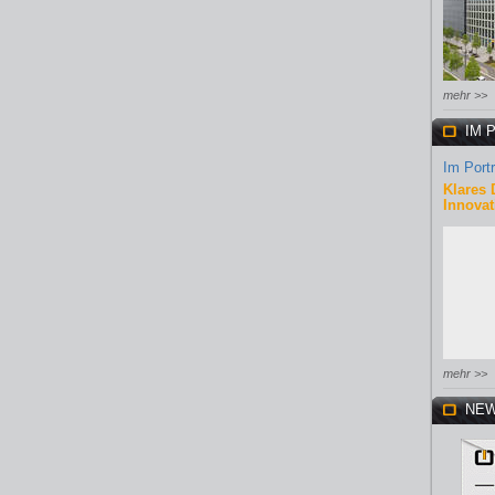
mehr >>
IM 
Im Portr
Klares 
Innovat
mehr >>
NEW