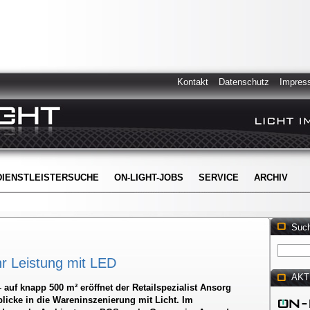
Kontakt
Datenschutz
Impres
DIENSTLEISTERSUCHE
ON-LIGHT-JOBS
SERVICE
ARCHIV
Suc
r Leistung mit LED
AKT
– auf knapp 500 m² eröffnet der Retailspezialist Ansorg
licke in die Wareninszenierung mit Licht. Im