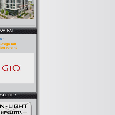
PORTRAIT
ait
Design mit
ion vereint
SLETTER