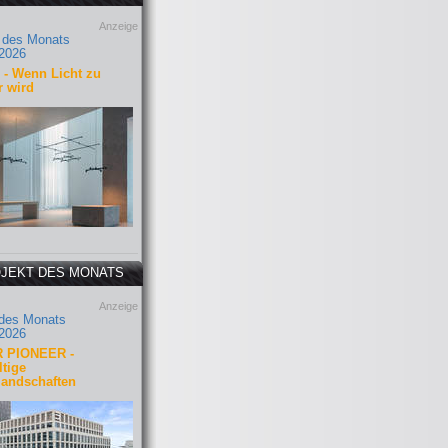
Anzeige
 des Monats
2026
- Wenn Licht zu
r wird
JEKT DES MONATS
Anzeige
 des Monats
2026
 PIONEER -
tige
landschaften