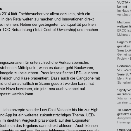
VUOTA - L
kommt
rs
Im Haus 
p 2014 lädt Fachbesucher vor allem dazu ein, sich ein
von Jose 
in den Retailwelten zu machen und Innovationen direkt
Maßgeschn
u nehmen. Neben der gesteigerten Lichtqualität punkten
weltweit 
r TCO-Betrachtung (Total Cost of Ownership) und machen
ERCO ist 
Lichtpartn
Fagerhul
gestalten
Smartbuil
Gemeinsa
Projekt - 
ngsszenarien für unterschiedliche Verkaufsbereiche.
Performan
stehen im Mittelpunkt, wenn es darum geht Backwaren,
VDE-Zerti
nregale zu beleuchten. Produktspezifische LED-Leuchten
Serie SL
 Fleisch und Käse präsentiert. Dass auch die Gangzone mit
Mehr Frei
Sicherheit
rnd und wirtschaftlich in Szene gesetzt werden kann, hat
hte Navo bewiesen, die jetzt neu auch variabel auf
Signify v
epasst werden kann.
mit Xitan
Xitanium 
zu einer...
 Lichtkonzepte von der Low-Cost Variante bis hin zur High-
100 Jahr
gestaltet
nd App ist ein weiteres zukunftsträchtiges Thema. LED-
Ausgewäh
 im direkten Vergleich präsentiert; auf den Exponaten
Henningse
lässt sich das Ergebnis dann direkt ablesen . Auch können
Orelli Sa
ktspektrum und den Neuentwicklungen überzeugen und die