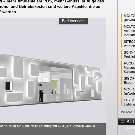
ood – mehr Ambiente am POS, mehr Genuss im Auge des
itions- und Betriebskosten sind weitere Aspekte, die auf
“ werden.
MOLTO 
(m/w/d)
Bildübersicht
MOLTO
Accoun
Industr
SITEC
Vertrie
SCHMI
Projekt
RUCO L
Manager
Sanieru
SIGOR L
Export 
MOLTO 
(m/w/d)
LTS Li
Lightin
Weitere 
AKT
Mehr Raum für Licht. Mehr Leistung mit LED [Bild: Ansorg GmbH]
BR