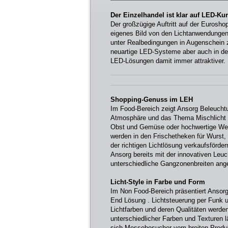
Der Einzelhandel ist klar auf LED-Ku
Der großzügige Auftritt auf der Eurosho
eigenes Bild von den Lichtanwendungen 
unter Realbedingungen in Augenschein z
neuartige LED-Systeme aber auch in de
LED-Lösungen damit immer attraktiver.
Shopping-Genuss im LEH
Im Food-Bereich zeigt Ansorg Beleuchtu
Atmosphäre und das Thema Mischlicht 
Obst und Gemüse oder hochwertige Wei
werden in den Frischetheken für Wurst,
der richtigen Lichtlösung verkaufsförde
Ansorg bereits mit der innovativen Leuc
unterschiedliche Gangzonenbreiten ang
Licht-Style in Farbe und Form
Im Non Food-Bereich präsentiert Ansorg
End Lösung . Lichtsteuerung per Funk u
Lichtfarben und deren Qualitäten werden
unterschiedlicher Farben und Texturen 
sich Messebesucher vom breiten Produ