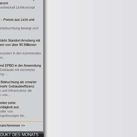
 Barock
entwickelt Lichtkonzept
- Poesie aus Licht und
urbeleuchtung bewegt sich
ärkt Standort Arnsberg mit
onen von über 80 Millionen
nvestiert in den kommenden
n...
d EPBD in der Anwendung
e Gebäude mit vernetzter
ng -...
 Beleuchtung als smarter
 mehr Gebäudeeffizienz
 und Infrastruktur die
n von...
itet seine
tätigkeit aus
eller von
ngslösungen für...
Branchennews >>
DUKT DES MONATS