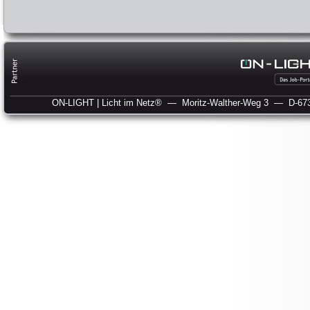
ON-LIGHT | Licht im Netz®
— Moritz-Walther-Weg 3
— D-673