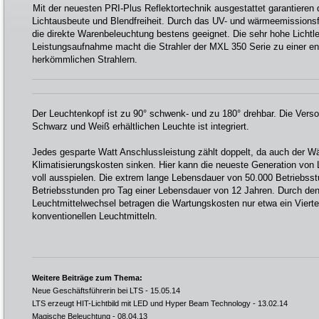
Mit der neuesten PRI-Plus Reflektortechnik ausgestattet garantieren
Lichtausbeute und Blendfreiheit. Durch das UV- und wärmeemissionsfre
die direkte Warenbeleuchtung bestens geeignet. Die sehr hohe Lichtlei
Leistungsaufnahme macht die Strahler der MXL 350 Serie zu einer ener
herkömmlichen Strahlern.
Der Leuchtenkopf ist zu 90° schwenk- und zu 180° drehbar. Die Versor
Schwarz und Weiß erhältlichen Leuchte ist integriert.
Jedes gesparte Watt Anschlussleistung zählt doppelt, da auch der W
Klimatisierungskosten sinken. Hier kann die neueste Generation von L
voll ausspielen. Die extrem lange Lebensdauer von 50.000 Betriebsstu
Betriebsstunden pro Tag einer Lebensdauer von 12 Jahren. Durch den
Leuchtmittelwechsel betragen die Wartungskosten nur etwa ein Vierte
konventionellen Leuchtmitteln.
Weitere Beiträge zum Thema:
Neue Geschäftsführerin bei LTS
- 15.05.14
LTS erzeugt HIT-Lichtbild mit LED und Hyper Beam Technology
- 13.02.14
Magische Beleuchtung
- 08.04.13