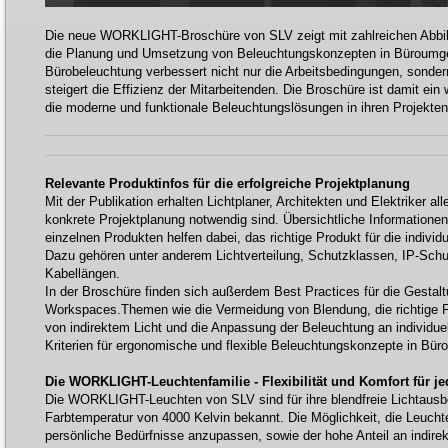
Die neue WORKLIGHT-Broschüre von SLV zeigt mit zahlreichen Abbi
die Planung und Umsetzung von Beleuchtungskonzepten in Büroumg
Bürobeleuchtung verbessert nicht nur die Arbeitsbedingungen, sonde
steigert die Effizienz der Mitarbeitenden. Die Broschüre ist damit ein 
die moderne und funktionale Beleuchtungslösungen in ihren Projekten
Relevante Produktinfos für die erfolgreiche Projektplanung
Mit der Publikation erhalten Lichtplaner, Architekten und Elektriker all
konkrete Projektplanung notwendig sind. Übersichtliche Informatione
einzelnen Produkten helfen dabei, das richtige Produkt für die individ
Dazu gehören unter anderem Lichtverteilung, Schutzklassen, IP-Sch
Kabellängen.
In der Broschüre finden sich außerdem Best Practices für die Gestal
Workspaces.Themen wie die Vermeidung von Blendung, die richtige F
von indirektem Licht und die Anpassung der Beleuchtung an individuel
Kriterien für ergonomische und flexible Beleuchtungskonzepte in Bür
Die WORKLIGHT-Leuchtenfamilie - Flexibilität und Komfort für je
Die WORKLIGHT-Leuchten von SLV sind für ihre blendfreie Lichtausb
Farbtemperatur von 4000 Kelvin bekannt. Die Möglichkeit, die Leuch
persönliche Bedürfnisse anzupassen, sowie der hohe Anteil an indire