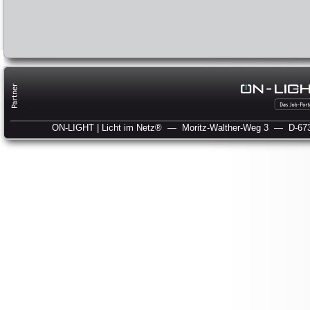
ON-LIGHT | Licht im Netz®
— Moritz-Walther-Weg 3
— D-673