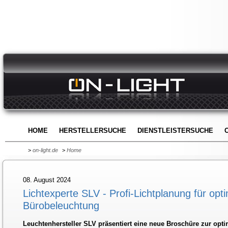
HOME
HERSTELLERSUCHE
DIENSTLEISTERSUCHE
>
on-light.de
>
Home
08. August 2024
Lichtexperte SLV - Profi-Lichtplanung für opt
Bürobeleuchtung
Leuchtenhersteller SLV präsentiert eine neue Broschüre zur opt