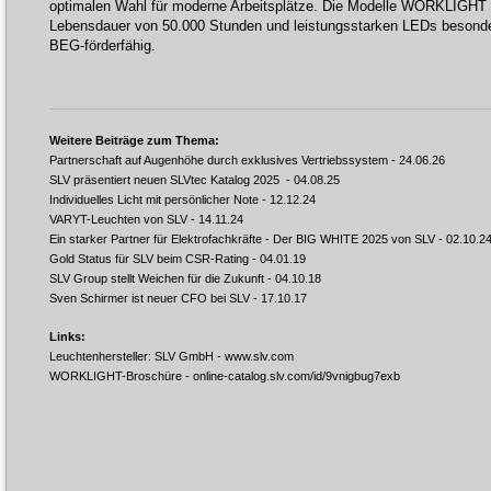
optimalen Wahl für moderne Arbeitsplätze. Die Modelle WORKLIGHT
Lebensdauer von 50.000 Stunden und leistungsstarken LEDs besonde
BEG-förderfähig.
Weitere Beiträge zum Thema:
Partnerschaft auf Augenhöhe durch exklusives Vertriebssystem
- 24.06.26
SLV präsentiert neuen SLVtec Katalog 2025
- 04.08.25
Individuelles Licht mit persönlicher Note
- 12.12.24
VARYT-Leuchten von SLV
- 14.11.24
Ein starker Partner für Elektrofachkräfte - Der BIG WHITE 2025 von SLV
- 02.10.2
Gold Status für SLV beim CSR-Rating
- 04.01.19
SLV Group stellt Weichen für die Zukunft
- 04.10.18
Sven Schirmer ist neuer CFO bei SLV
- 17.10.17
Links:
Leuchtenhersteller: SLV GmbH -
www.slv.com
WORKLIGHT-Broschüre -
online-catalog.slv.com/id/9vnigbug7exb