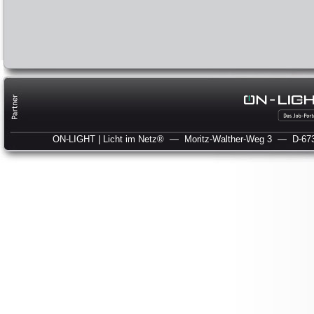
ON-LIGHT | Licht im Netz®
— Moritz-Walther-Weg 3
— D-673