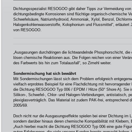
Dichtungsspezialist RESOGOO gibt daher Tipps zur Vermeidung von P
dichtungsbedingte Korrosionen sind flüchtige organisch-chemische V
Schwefelsäure, Natriumhydroxid, Ammoniak, Xylol, Benzol, Dichlorme
Halogenkohlenwasserstoffe, Kolophonium und Flussmittel“, erläutert 
von RESOGOO.
„Ausgasungen durchdringen die lichtwandelnde Phosphorschicht, die
lösen chemische Reaktionen aus. Die Folgen reichen von einer Veränd
des Farbwerts bis hin zum Totalausfall“, so Zimehl weiter.
Sondermischung hat sich bewährt
Mit Sondermischungen lässt sich dem Problem erfolgreich entgegenwi
vielfach erprobtes Beispiel für eine Flachdichtung mit hervorragende
die Dichtung RESOGOO Typ 006 / EPDM / Hitze (50° Shore A). Sie ist
Silikon-, Schwefel-, Chlor- und Halogen-Verbindungen, antistatisch, p
plexiglasverträglich. Das Material ist zudem PAK-frei, entsprechend 
2005/69.
Doch nicht nur die Ausgasungseffekte spielen bei einer Dichtung im L
sondern darüber hinaus deren chemische Kompatibilität mit Klebern,
„Auch hierbei macht die Dichtung RESOGOO Typ 006 eine gute Figur“
guten Erfahrungen, die viele unserer Kunden bereits gemacht haben, b