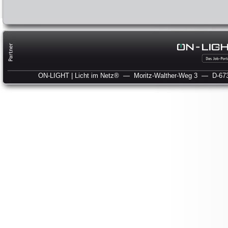
ON-LIGHT | Licht im Netz®
— Moritz-Walther-Weg 3
— D-673