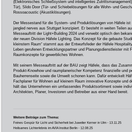
(Elektronisches Schließsystem und intelligentes Zutrittsmanagement),
Tür), Slido Door (Tür- und Schiebelösungen für alle Wohn- und Gesch
Rossoacoustic (Akustiklösungen).
Der Messestand für die System- und Produktlösungen von Häfele ist
jangled nerves aus Stuttgart konzipiert. Er besteht in weiten Teilen
Messeauftritt der Light+Building 2024 und verwebt optisch den bekann
der neuen Division Häfele Lighting. Das Konzept für die gebaute St
kleinstem Raum“ stammt aus der Entwurfsfeder der Häfele Hospitalit
Leben gerufenen Entwicklungspartner und Planungsdienstleister mit 
Raumkonzepte für gewerbliches Wohnen.
Mit seinem Messeauftritt auf der BAU zeigt Häfele, dass das Zusa
Produkt-Knowhow und raumplanerischer Kompetenz finanzielle und p
Bauherrenseite sowie die Umwelt schonen kann. Dafür entwickelt Häfe
Fachplaner für Wohnen auf kleinem Raum innovative Konzepte und d
hält das Unternehmen ein umfassendes Produktsortiment sowie individ
Architekten, Planer, Investoren und Betreiber aus einer Hand bereit.
Weitere Beiträge zum Thema:
Feines Gespür für Licht und Sicherheit bei Juwelier Kerner in Ulm
- 13.11.25
Heilsames Lichterlebnis im AVIA Institut Berlin
- 12.08.25