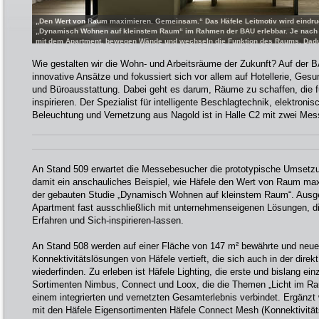
„Den Wert von Raum maximieren. Gemeinsam.“ Das Häfele Leitmotiv wird eindruc
„Dynamisch Wohnen auf kleinstem Raum“ im Rahmen der BAU erlebbar. Je nach 
mit dem Apartment, bewegen Wände und wechseln die Funktion des Raums. Dadu
ressourcenschonende, nachhaltige Lösung, die auch bisher ungeeigneten Besta
bietet [Bild: Häfele SE & Co KG]
Wie gestalten wir die Wohn- und Arbeitsräume der Zukunft? Auf der B
innovative Ansätze und fokussiert sich vor allem auf Hotellerie, Ges
und Büroausstattung. Dabei geht es darum, Räume zu schaffen, die f
inspirieren. Der Spezialist für intelligente Beschlagtechnik, elektro
Beleuchtung und Vernetzung aus Nagold ist in Halle C2 mit zwei Mes
An Stand 509 erwartet die Messebesucher die prototypische Umset
damit ein anschauliches Beispiel, wie Häfele den Wert von Raum maxi
der gebauten Studie „Dynamisch Wohnen auf kleinstem Raum“. Ausges
Apartment fast ausschließlich mit unternehmenseigenen Lösungen, d
Erfahren und Sich-inspirieren-lassen.
An Stand 508 werden auf einer Fläche von 147 m² bewährte und neue P
Konnektivitätslösungen von Häfele vertieft, die sich auch in der dire
wiederfinden. Zu erleben ist Häfele Lighting, die erste und bislang ein
Sortimenten Nimbus, Connect und Loox, die die Themen „Licht im Ra
einem integrierten und vernetzten Gesamterlebnis verbindet. Ergänz
mit den Häfele Eigensortimenten Häfele Connect Mesh (Konnektivität