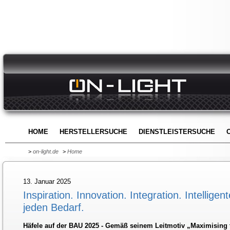
HOME
HERSTELLERSUCHE
DIENSTLEISTERSUCHE
>
on-light.de
>
Home
13. Januar 2025
Inspiration. Innovation. Integration. Intellig
jeden Bedarf.
Häfele auf der BAU 2025 - Gemäß seinem Leitmotiv „Maximising t