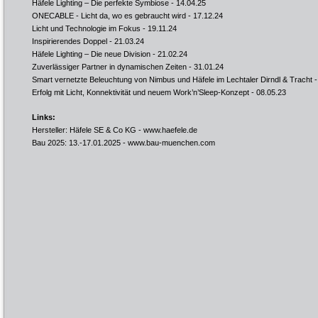
Häfele Lighting – Die perfekte Symbiose
- 14.04.25
ONECABLE - Licht da, wo es gebraucht wird
- 17.12.24
Licht und Technologie im Fokus
- 19.11.24
Inspirierendes Doppel
- 21.03.24
Häfele Lighting – Die neue Division
- 21.02.24
Zuverlässiger Partner in dynamischen Zeiten
- 31.01.24
Smart vernetzte Beleuchtung von Nimbus und Häfele im Lechtaler Dirndl & Tracht
-
Erfolg mit Licht, Konnektivität und neuem Work’n’Sleep-Konzept
- 08.05.23
Links:
Hersteller: Häfele SE & Co KG -
www.haefele.de
Bau 2025: 13.-17.01.2025 -
www.bau-muenchen.com