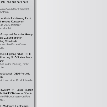
icht, das aus der Leere
Casa Catasüs, entworfen
Antonio...
eiderte Lichtlösung für ein
führendes Kunstevent
ab 2026 offizieller
er der Art...
t Group und Zumtobel Group
 die Zukunft offener
ding-Standards
mes RealEstateCore-
Die...
ce in Lighting erhält ENEC-
fizierung für Officeleuchten-
730+
heit in der Planung, mehr
 im...
erstärkt sein OEM-Portfolio
ium
wird von einer Produktfamilie
e System PH - Louis Poulsen
 die RAUS "Rehwiese" Cabin
lte PH-Leuchten von Poul
n...
al - Modernes Lichtdesign