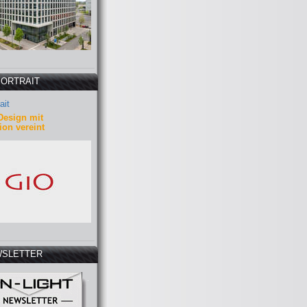
PORTRAIT
ait
Design mit
ion vereint
SLETTER