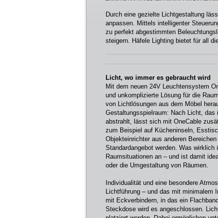
Standardangebot werden [Bild: Häfele SE & C
Durch eine gezielte Lichtgestaltung läs
anpassen. Mittels intelligenter Steueru
zu perfekt abgestimmten Beleuchtungs
steigern. Häfele Lighting bietet für al
Licht, wo immer es gebraucht wird
Mit dem neuen 24V Leuchtensystem OneCa
und unkomplizierte Lösung für die Raum
von Lichtlösungen aus dem Möbel herau
Gestaltungsspielraum: Nach Licht, das
abstrahlt, lässt sich mit OneCable zusät
zum Beispiel auf Kücheninseln, Esstisc
Objekteinrichter aus anderen Bereiche
Standardangebot werden. Was wirklich ü
Raumsituationen an – und ist damit ide
oder die Umgestaltung von Räumen.
Individualität und eine besondere Atmo
Lichtführung – und das mit minimalem I
mit Eckverbindern, in das ein Flachban
Steckdose wird es angeschlossen. Lic
platziert werden. Dabei ermöglichen unt