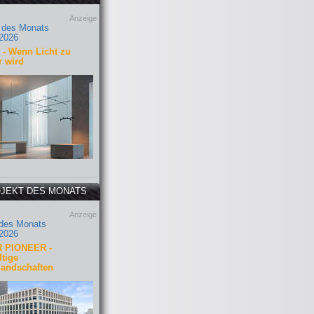
Anzeige
 des Monats
2026
- Wenn Licht zu
r wird
JEKT DES MONATS
Anzeige
 des Monats
2026
 PIONEER -
tige
landschaften