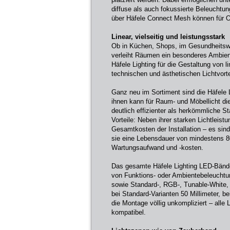
diffuse als auch fokussierte Beleuchtun
über Häfele Connect Mesh können für On
Linear, vielseitig und leistungsstark
Ob in Küchen, Shops, im Gesundheitswes
verleiht Räumen ein besonderes Ambien
Häfele Lighting für die Gestaltung von 
technischen und ästhetischen Lichtvortei
Ganz neu im Sortiment sind die Häfele 
ihnen kann für Raum- und Möbellicht di
deutlich effizienter als herkömmliche 
Vorteile: Neben ihrer starken Lichtleis
Gesamtkosten der Installation – es sind 
sie eine Lebensdauer von mindestens 8
Wartungsaufwand und -kosten.
Das gesamte Häfele Lighting LED-Bänder
von Funktions- oder Ambientebeleuchtu
sowie Standard-, RGB-, Tunable-White,
bei Standard-Varianten 50 Millimeter, b
die Montage völlig unkompliziert – all
kompatibel.