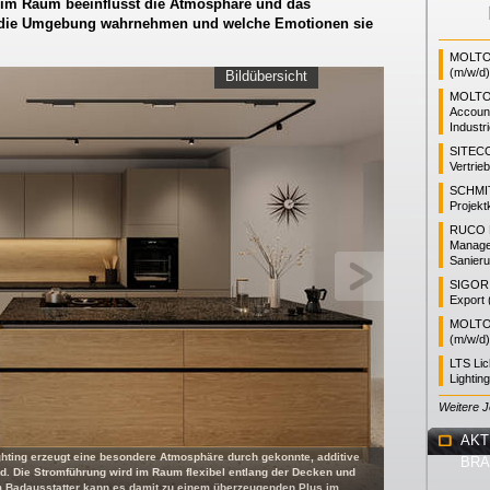
im Raum beeinflusst die Atmosphäre und das
r die Umgebung wahrnehmen und welche Emotionen sie
MOLTO 
(m/w/d)
Bildübersicht
MOLTO
Accoun
Industr
SITEC
Vertrie
SCHMI
Projekt
RUCO L
Manager
Sanieru
SIGOR L
Export 
MOLTO 
(m/w/d)
LTS Li
Lightin
Weitere 
AKT
ting erzeugt eine besondere Atmosphäre durch gekonnte, additive
BR
d. Die Stromführung wird im Raum flexibel entlang der Decken und
m Badausstatter kann es damit zu einem überzeugenden Plus im