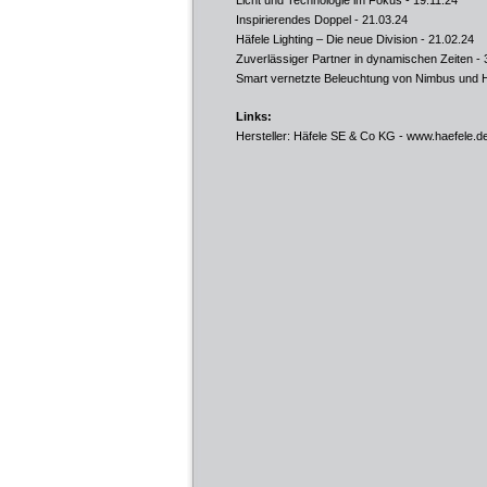
Licht und Technologie im Fokus
- 19.11.24
Inspirierendes Doppel
- 21.03.24
Häfele Lighting – Die neue Division
- 21.02.24
Zuverlässiger Partner in dynamischen Zeiten
- 
Smart vernetzte Beleuchtung von Nimbus und Hä
Links:
Hersteller: Häfele SE & Co KG -
www.haefele.d