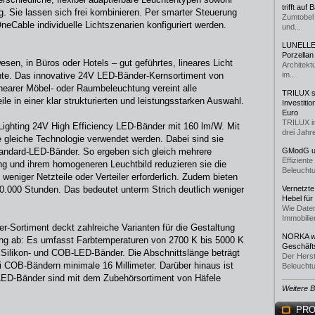
trifft auf
g. Sie lassen sich frei kombinieren. Per smarter Steuerung
Zumtobel 
eCable individuelle Lichtszenarien konfiguriert werden.
und...
LUNELLE 
Porzellan
en, in Büros oder Hotels – gut geführtes, lineares Licht
Architekt
te. Das innovative 24V LED-Bänder-Kernsortiment von
im...
linearer Möbel- oder Raumbeleuchtung vereint alle
TRILUX st
le in einer klar strukturierten und leistungsstarken Auswahl.
Investiti
Euro
TRILUX i
Lighting 24V High Efficiency LED-Bänder mit 160 lm/W. Mit
drei Jahre
e gleiche Technologie verwendet werden. Dabei sind sie
Standard-LED-Bänder. So ergeben sich gleich mehrere
GModG un
Effizient
tung und ihrem homogeneren Leuchtbild reduzieren sie die
Beleuchtu
weniger Netzteile oder Verteiler erforderlich. Zudem bieten
0.000 Stunden. Das bedeutet unterm Strich deutlich weniger
Vernetzte
Hebel für
Wie Daten
Immobilie
-Sortiment deckt zahlreiche Varianten für die Gestaltung
NORKA we
ng ab: Es umfasst Farbtemperaturen von 2700 K bis 5000 K
Geschäfts
 Silikon- und COB-LED-Bänder. Die Abschnittslänge beträgt
Der Herst
ei COB-Bändern minimale 16 Millimeter. Darüber hinaus ist
Beleuchtu
e LED-Bänder sind mit dem Zubehörsortiment von Häfele
Weitere 
PRO