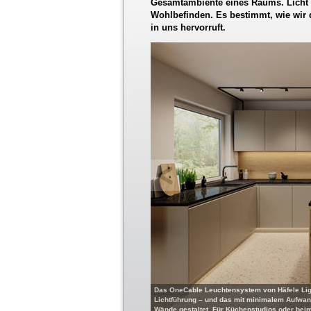
Gesamtambiente eines Raums. Licht 
Wohlbefinden. Es bestimmt, wie wi
in uns hervorruft.
Das OneCable Leuchtensystem von Häfele Ligh
Lichtführung – und das mit minimalem Aufwan
Wände gestaltet. Für Küchenstudios oder bei