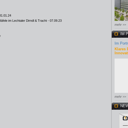
31.01.24
fele im Lechtaler Dirndl & Tracht
- 07.09.23
mehr >>
IM 
e
Im Portr
Klares 
Innovat
mehr >>
NEW