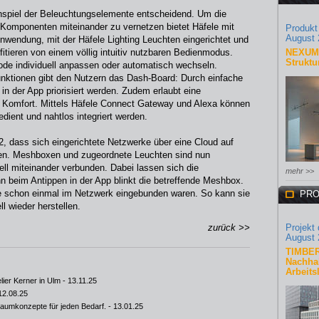
spiel der Beleuchtungselemente entscheidend. Um die
 Komponenten miteinander zu vernetzen bietet Häfele mit
Produkt
August 
wendung, mit der Häfele Lighting Leuchten eingerichtet und
itieren von einem völlig intuitiv nutzbaren Bedienmodus.
NEXUM 
Struktu
ode individuell anpassen oder automatisch wechseln.
Funktionen gibt den Nutzern das Dash-Board: Durch einfache
n der App priorisiert werden. Zudem erlaubt eine
r Komfort. Mittels Häfele Connect Gateway und Alexa können
ient und nahtlos integriert werden.
2.2, dass sich eingerichtete Netzwerke über eine Cloud auf
sen. Meshboxen und zugeordnete Leuchten sind nun
ell miteinander verbunden. Dabei lassen sich die
mehr >>
enn beim Antippen in der App blinkt die betreffende Meshbox.
e schon einmal im Netzwerk eingebunden waren. So kann sie
PRO
l wieder herstellen.
zurück >>
Projekt
August 
TIMBER
Nachhal
Arbeits
lier Kerner in Ulm
- 13.11.25
12.08.25
e Raumkonzepte für jeden Bedarf.
- 13.01.25