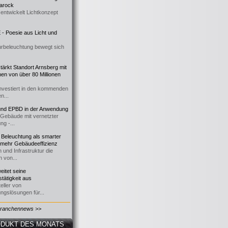
 Barock
entwickelt Lichtkonzept
- Poesie aus Licht und
urbeleuchtung bewegt sich
ärkt Standort Arnsberg mit
onen von über 80 Millionen
nvestiert in den kommenden
n...
d EPBD in der Anwendung
e Gebäude mit vernetzter
ng -...
 Beleuchtung als smarter
 mehr Gebäudeeffizienz
 und Infrastruktur die
n von...
itet seine
tätigkeit aus
eller von
ngslösungen für...
Branchennews >>
DUKT DES MONATS