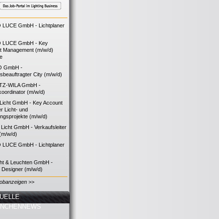
LUCE GmbH - Lichtplaner
 LUCE GmbH - Key
t Management (m/w/d)
ie
O GmbH -
bsbeauftragter City (m/w/d)
TZ-WILA GmbH -
koordinator (m/w/d)
icht GmbH - Key Account
 Licht- und
ngsprojekte (m/w/d)
icht GmbH - Verkaufsleiter
(m/w/d)
LUCE GmbH - Lichtplaner
cht & Leuchten GmbH -
g Designer (m/w/d)
Jobanzeigen >>
UELLE
ANCHENNEWS