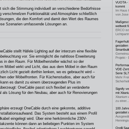
VUOTA - L
o KG]
kommt
st sich die Stimmung individuell an verschiedene Bedürfnisse
Im Haus 
ng verschmelzen Funktionalität und Atmosphäre schließlich
von Jose 
lösungen, die den Komfort und damit den Wert des Raumes
Maßgeschn
l diese Szenarien umfassende Lösungen an.
weltweit 
ERCO ist 
Lichtpartn
Fagerhul
gestalten
Smartbuil
ble stellt Häfele Lighting auf der interzum eine flexible
Gemeinsa
beleuchtung vor. Sie ermöglicht die nahtlose Erweiterung
Projekt - 
s in den Raum. Für Möbelhersteller wächst so der
Performan
 im Möbel wirkt und Licht, das aus dem Möbel in den Raum
VDE-Zerti
zlich Licht gezielt dorthin lenken, wo es gebraucht wird –
Serie SL
hen oder Möbelfronten. Für Küchenstudios, aber auch für
Mehr Frei
Sicherheit
n kann es damit zu einem überzeugenden Plus im
berzeugt: OneCable passt sich flexibel an veränderte
Signify v
al als Lösung für den Neubau, aber auch für Renovierungen
mit Xitan
Xitanium 
zu einer...
sphäre erzeugt OneCable durch eine gekonnte, additive
100 Jahr
gestaltet
nstallationsaufwand. Das System besteht aus einem Profil
Ausgewäh
dkabel eingelegt wird. Über eine herkömmliche 230V-
Henningse
htakzente können dann an beliebigen Punkten im System
Orelli Sa
erschiedliche, flexibel adaptierbare Leuchtentypen sowohl