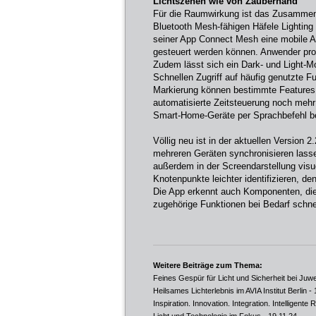
Lichtszenen wie von Zauberhand
Für die Raumwirkung ist das Zusammen
Bluetooth Mesh-fähigen Häfele Lighting
seiner App Connect Mesh eine mobile An
gesteuert werden können. Anwender prof
Zudem lässt sich ein Dark- und Light-M
Schnellen Zugriff auf häufig genutzte 
Markierung können bestimmte Features i
automatisierte Zeitsteuerung noch meh
Smart-Home-Geräte per Sprachbefehl bed
Völlig neu ist in der aktuellen Version 
mehreren Geräten synchronisieren las
außerdem in der Screendarstellung visu
Knotenpunkte leichter identifizieren, d
Die App erkennt auch Komponenten, di
zugehörige Funktionen bei Bedarf schnel
Weitere Beiträge zum Thema:
Feines Gespür für Licht und Sicherheit bei Juwe
Heilsames Lichterlebnis im AVIA Institut Berlin
- 
Inspiration. Innovation. Integration. Intelligent