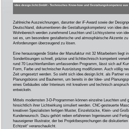
idee.design.licht.GmbH - Technisches Know-how und Gestaltungskompetenz aus 
Zahlreiche Auszeichnungen, darunter der iF-Award sowie der Designp
Deutschland, dokumentieren die Gestaltungskompetenz von idee.desig
Wohnbereich werden zunehmend Leuchten und Lichtsysteme von idee.
sei es, um besondere gestalterische und atmosphärische Akzente zu 
Anforderungen überzeugend zu lösen.
Eine herausragende Stärke der Manufaktur mit 32 Mitarbeitern liegt in d
Sonderlösungen schnell, präzise und lichttechnisch kompetent verwi
rund 70 Leuchtenfamilien umfassenden Programm, lässt sich auf Ku
Form, Farbe und technischer Ausrüstung modifizieren. Auch völlig ne
Zeit umgesetzt werden. So sieht sich idee.design.licht. als Partner v
Planungsbüros und Bauherren, um bereits in der Idee- und Planungsp
eines Gebäudes oder Interieurs mit kreativen und technisch anspruc
entwickeln.
Mittels modernsten 3-D-Programmen können einzelne Leuchten und 
hinsichtlich ihrer Lichtwirkung simuliert werden. CNC-gesteuerte Ma
kreativen Spezialisten fertigen Muster, Einzelstücke, Klein- und Groß
Kundenwunsch. Dazu gehört neben erfahrenen Ingenieuren und Fertig
hauseigener Illustrator, der bei Projektbesprechungen die diskutierte
Echtzeit“ veranschaulicht.