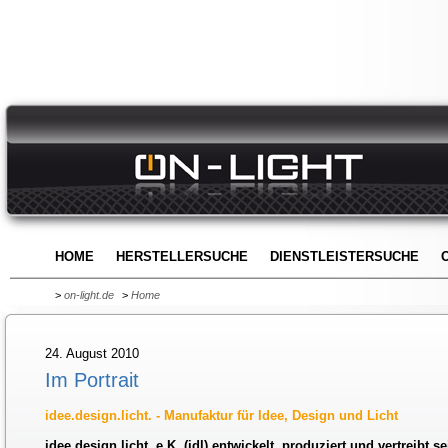
HOME
HERSTELLERSUCHE
DIENSTLEISTERSUCHE
>
on-light.de
>
Home
24. August 2010
Im Portrait
idee.design.licht. - Manufaktur für Idee, Design und Licht
idee.design.licht. e.K. (idl) entwickelt, produziert und vertreibt se