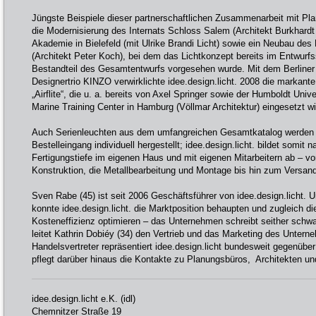
Jüngste Beispiele dieser partnerschaftlichen Zusammenarbeit mit Plan
die Modernisierung des Internats Schloss Salem (Architekt Burkhardt
Akademie in Bielefeld (mit Ulrike Brandi Licht) sowie ein Neubau des
(Architekt Peter Koch), bei dem das Lichtkonzept bereits im Entwurfs
Bestandteil des Gesamtentwurfs vorgesehen wurde. Mit dem Berliner
Designertrio KINZO verwirklichte idee.design.licht. 2008 die markant
„Airflite“, die u. a. bereits von Axel Springer sowie der Humboldt Uni
Marine Training Center in Hamburg (Völlmar Architektur) eingesetzt wi
Auch Serienleuchten aus dem umfangreichen Gesamtkatalog werden 
Bestelleingang individuell hergestellt; idee.design.licht. bildet somit 
Fertigungstiefe im eigenen Haus und mit eigenen Mitarbeitern ab – v
Konstruktion, die Metallbearbeitung und Montage bis hin zum Versand
Sven Rabe (45) ist seit 2006 Geschäftsführer von idee.design.licht.
konnte idee.design.licht. die Marktposition behaupten und zugleich die
Kosteneffizienz optimieren – das Unternehmen schreibt seither schw
leitet Kathrin Dobiéy (34) den Vertrieb und das Marketing des Untern
Handelsvertreter repräsentiert idee.design.licht bundesweit gegenüb
pflegt darüber hinaus die Kontakte zu Planungsbüros, Architekten un
idee.design.licht e.K. (idl)
Chemnitzer Straße 19