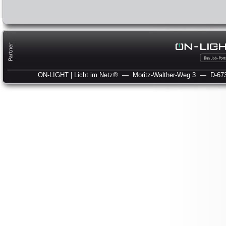
ON-LIGHT | Licht im Netz®
— Moritz-Walther-Weg 3
— D-673