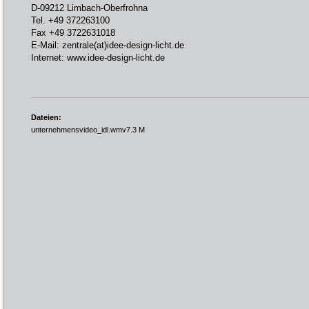
D-09212 Limbach-Oberfrohna
Tel. +49 372263100
Fax +49 3722631018
E-Mail:
zentrale(at)idee-design-licht.de
Internet:
www.idee-design-licht.de
Dateien:
unternehmensvideo_idl.wmv
7.3 M