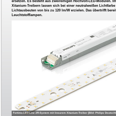
ersetzen. Es besteht aus zweireihigen Hochvolt-LED-Modulen. I
Xitanium-Treibern lassen sich bei einer neutralweißen Lichtfarbe 
Lichtausbeuten von bis zu 120 lm/W erzielen. Das übertrifft bereit
Leuchtstofflampen.
Fortimo-LED-Line 2R-System mit linearem Xitanium-Treiber [Bild: Philips Deutsc