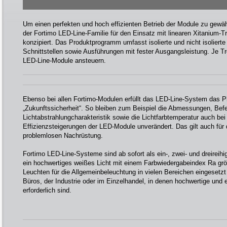
Um einen perfekten und hoch effizienten Betrieb der Module zu gewäh
der Fortimo LED-Line-Familie für den Einsatz mit linearen Xitanium-
konzipiert. Das Produktprogramm umfasst isolierte und nicht isolierte
Schnittstellen sowie Ausführungen mit fester Ausgangsleistung. Je Tr
LED-Line-Module ansteuern.
Ebenso bei allen Fortimo-Modulen erfüllt das LED-Line-System das P
„Zukunftssicherheit“. So bleiben zum Beispiel die Abmessungen, Befe
Lichtabstrahlungcharakteristik sowie die Lichtfarbtemperatur auch bei
Effizienzsteigerungen der LED-Module unverändert. Das gilt auch für 
problemlosen Nachrüstung.
Fortimo LED-Line-Systeme sind ab sofort als ein-, zwei- und dreireihi
ein hochwertiges weißes Licht mit einem Farbwiedergabeindex Ra grö
Leuchten für die Allgemeinbeleuchtung in vielen Bereichen eingesetz
Büros, der Industrie oder im Einzelhandel, in denen hochwertige und e
erforderlich sind.