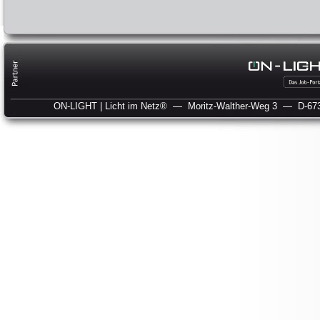
ON-LIGHT | Licht im Netz®
— Moritz-Walther-Weg 3
— D-673