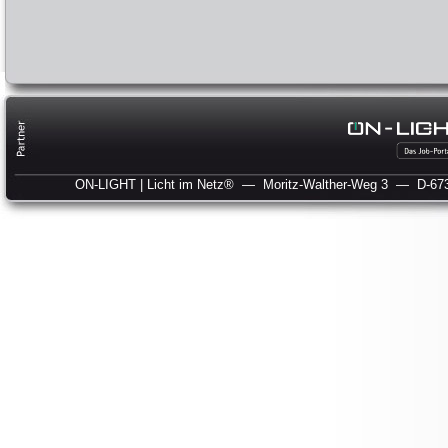
ON-LIGHT | Licht im Netz®
— Moritz-Walther-Weg 3
— D-673