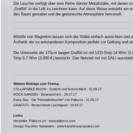
Die Leuchte verfügt über eine Reihe dünner Metallstäbe, mit denen m
„Graffiti“ in die Luft zu zeichnen kann. Auf diese Weise entsteht ein 
den Raum gestaltet und die gewünschte Atmosphäre hervorruft.
Mithilfe von Magneten lassen sich die Stäbe einfach ausrichten und a
Ästhetik der so entstandenen Komposition perfekt zur Geltung und er
Die Unterseite der 175cm langen Graffiti ist mit LED-Strip 14 W/m (3.
Strip 8,7 W/m (3.000 K) bestückt. Das Netzteil mit mit DALI ausstattb
Weitere Beiträge zum Thema:
COLLAPSIBLE MOON - Schlicht und fortschrittlich
- 01.09.17
ROCK GARDEN - Variantenreich
- 28.07.17
Rainy Day - Die "Nomadenleuchte" von Pallucco
- 21.06.17
GRAFFITI - Bestechende Leichtigkeit
- 20.04.17
Links:
Hersteller: Pallucco srl -
www.pallucco.com
Design: Kazuhiro Yamanaka -
www.kazuhiroyamanaka.com