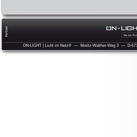
ON-LIGHT | Licht im Netz®
— Moritz-Walther-Weg 3
— D-673