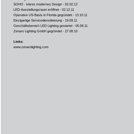
SOHO - klares modernes Design
- 02.02.12
LED-Ausstellungsraum eröffnet
- 02.12.11
Operative US-Basis in Florida gegründet
- 13.10.11
Einzigartige Servicedienstleistung
- 19.09.11
Geschäftsbereich LED Lighting gestartet
- 05.08.11
Zenaro Lighting GmbH gegründet
- 27.08.10
Links:
www.zenarolighting.com