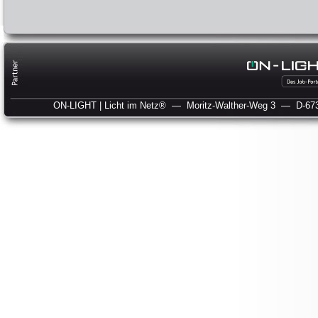
ON-LIGHT | Licht im Netz®
— Moritz-Walther-Weg 3
— D-673