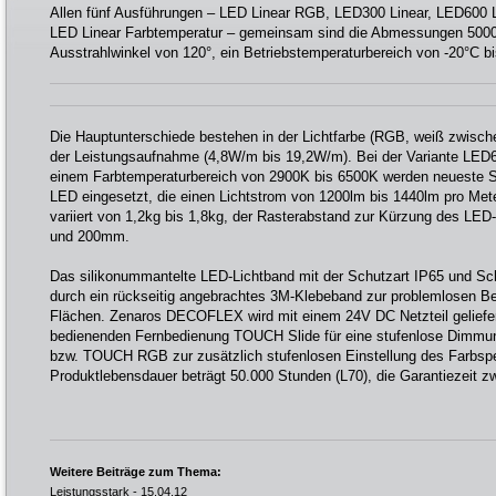
Allen fünf Ausführungen – LED Linear RGB, LED300 Linear, LED600 
LED Linear Farbtemperatur – gemeinsam sind die Abmessungen 50
Ausstrahlwinkel von 120°, ein Betriebstemperaturbereich von -20°C b
Die Hauptunterschiede bestehen in der Lichtfarbe (RGB, weiß zwisc
der Leistungsaufnahme (4,8W/m bis 19,2W/m). Bei der Variante LED6
einem Farbtemperaturbereich von 2900K bis 6500K werden neueste
LED eingesetzt, die einen Lichtstrom von 1200lm bis 1440lm pro Met
variiert von 1,2kg bis 1,8kg, der Rasterabstand zur Kürzung des L
und 200mm.
Das silikonummantelte LED-Lichtband mit der Schutzart IP65 und Schu
durch ein rückseitig angebrachtes 3M-Klebeband zur problemlosen Bef
Flächen. Zenaros DECOFLEX wird mit einem 24V DC Netzteil geliefert
bedienenden Fernbedienung TOUCH Slide für eine stufenlose Dimmu
bzw. TOUCH RGB zur zusätzlich stufenlosen Einstellung des Farbsp
Produktlebensdauer beträgt 50.000 Stunden (L70), die Garantiezeit zw
Weitere Beiträge zum Thema:
Leistungsstark
- 15.04.12