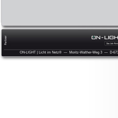
ON-LIGHT | Licht im Netz®
— Moritz-Walther-Weg 3
— D-673