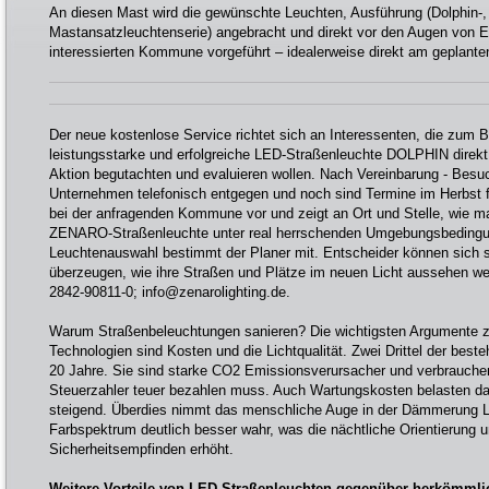
An diesen Mast wird die gewünschte Leuchten, Ausführung (Dolphin-, 
Mastansatzleuchtenserie) angebracht und direkt vor den Augen von E
interessierten Kommune vorgeführt – idealerweise direkt am geplanten
Der neue kostenlose Service richtet sich an Interessenten, die zum B
leistungsstarke und erfolgreiche LED-Straßenleuchte DOLPHIN direkt
Aktion begutachten und evaluieren wollen. Nach Vereinbarung - Be
Unternehmen telefonisch entgegen und noch sind Termine im Herbst fr
bei der anfragenden Kommune vor und zeigt an Ort und Stelle, wie ma
ZENARO-Straßenleuchte unter real herrschenden Umgebungsbedingun
Leuchtenauswahl bestimmt der Planer mit. Entscheider können sich s
überzeugen, wie ihre Straßen und Plätze im neuen Licht aussehen we
2842-90811-0; info@zenarolighting.de.
Warum Straßenbeleuchtungen sanieren? Die wichtigsten Argumente 
Technologien sind Kosten und die Lichtqualität. Zwei Drittel der best
20 Jahre. Sie sind starke CO2 Emissionsverursacher und verbrauchen 
Steuerzahler teuer bezahlen muss. Auch Wartungskosten belasten 
steigend. Überdies nimmt das menschliche Auge in der Dämmerung L
Farbspektrum deutlich besser wahr, was die nächtliche Orientierung 
Sicherheitsempfinden erhöht.
Weitere Vorteile von LED-Straßenleuchten gegenüber herkömml