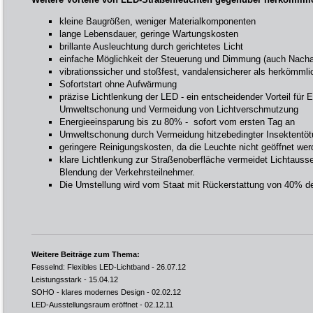
kleine Baugrößen, weniger Materialkomponenten
lange Lebensdauer, geringe Wartungskosten
brillante Ausleuchtung durch gerichtetes Licht
einfache Möglichkeit der Steuerung und Dimmung (auch Nach
vibrationssicher und stoßfest, vandalensicherer als herkömml
Sofortstart ohne Aufwärmung
präzise Lichtlenkung der LED - ein entscheidender Vorteil für 
Umweltschonung und Vermeidung von Lichtverschmutzung
Energieeinsparung bis zu 80% - sofort vom ersten Tag an
Umweltschonung durch Vermeidung hitzebedingter Insektentö
geringere Reinigungskosten, da die Leuchte nicht geöffnet we
klare Lichtlenkung zur Straßenoberfläche vermeidet Lichtaus
Blendung der Verkehrsteilnehmer.
Die Umstellung wird vom Staat mit Rückerstattung von 40% der
Weitere Beiträge zum Thema:
Fesselnd: Flexibles LED-Lichtband
- 26.07.12
Leistungsstark
- 15.04.12
SOHO - klares modernes Design
- 02.02.12
LED-Ausstellungsraum eröffnet
- 02.12.11