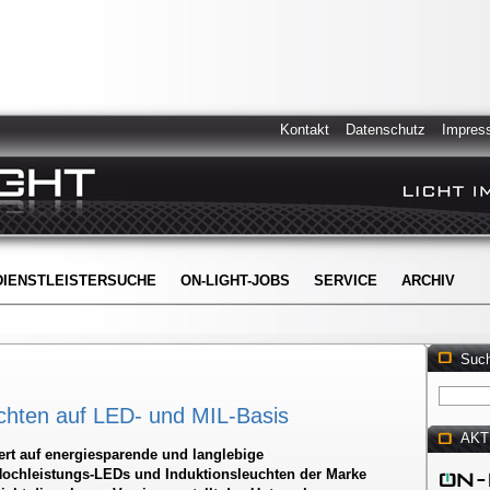
Kontakt
Datenschutz
Impres
DIENSTLEISTERSUCHE
ON-LIGHT-JOBS
SERVICE
ARCHIV
Suc
chten auf LED- und MIL-Basis
AKT
ert auf energiesparende und langlebige
Hochleistungs-LEDs und Induktionsleuchten der Marke