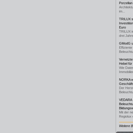
Porzellan
Architekt
im...
TRILUX st
Investiti
Euro
TRILUX i
drei Jahre
GModG un
Effizient
Beleuchtu
Vernetzte
Hebel für
Wie Daten
Immobilie
NORKA we
Geschäfts
Der Herst
Beleuchtu
VEDARA -
Beleuchtu
Bildungsw
Mit der n
Regiolux e
Weitere 