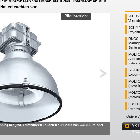
icht dimmbaren Versionen stellt das Unternehmen nun
Hallenleuchten vor.
Bildübersicht
SITEC
Vertrie
SCHMI
Projekt
RUCO L
Manager
Sanieru
MOLTO
Accoun
Industr
SIGOR L
Export 
MOLTO 
(m/w/d)
MOLTO 
(m/w/d)
LTS Li
Lightin
Weitere 
chtung mit (DALI) dimmbaren Leuchten auf Basis von COB-LEDs oder
AKT
BR