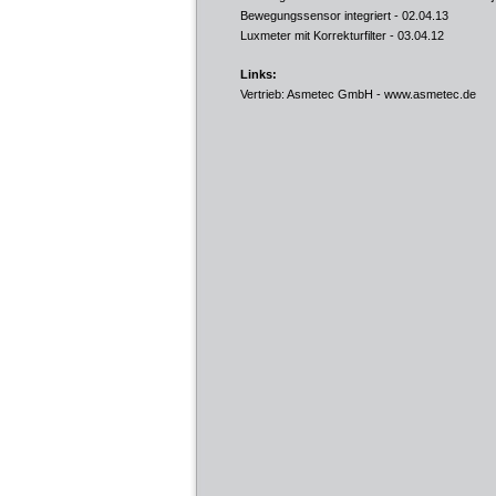
Bewegungssensor integriert
- 02.04.13
Luxmeter mit Korrekturfilter
- 03.04.12
Links:
Vertrieb: Asmetec GmbH -
www.asmetec.de