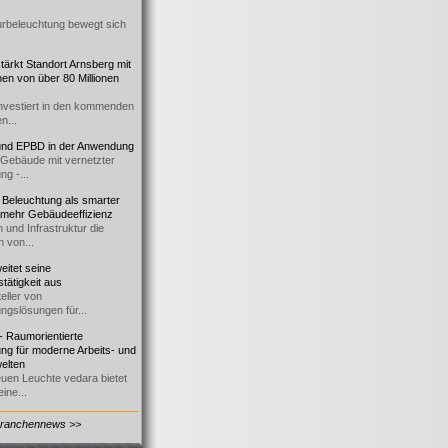
urbeleuchtung bewegt sich
ärkt Standort Arnsberg mit
onen von über 80 Millionen
nvestiert in den kommenden
n...
d EPBD in der Anwendung
e Gebäude mit vernetzter
ng -...
 Beleuchtung als smarter
 mehr Gebäudeeffizienz
 und Infrastruktur die
n von...
itet seine
tätigkeit aus
eller von
ngslösungen für...
 Raumorientierte
ng für moderne Arbeits- und
elten
euen Leuchte vedara bietet
ine...
Branchennews >>