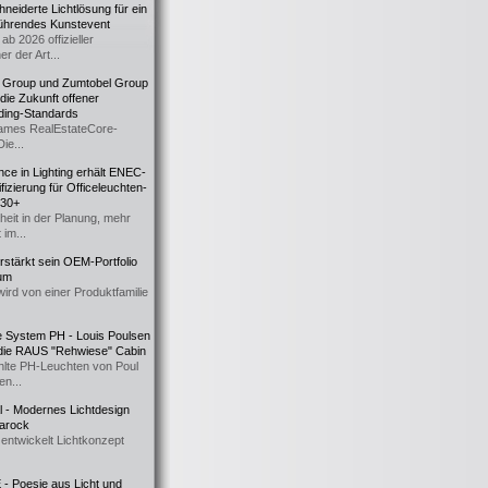
eiderte Lichtlösung für ein
führendes Kunstevent
ab 2026 offizieller
er der Art...
t Group und Zumtobel Group
 die Zukunft offener
ding-Standards
mes RealEstateCore-
Die...
ce in Lighting erhält ENEC-
fizierung für Officeleuchten-
730+
heit in der Planung, mehr
 im...
erstärkt sein OEM-Portfolio
ium
wird von einer Produktfamilie
e System PH - Louis Poulsen
 die RAUS "Rehwiese" Cabin
lte PH-Leuchten von Poul
n...
al - Modernes Lichtdesign
 Barock
entwickelt Lichtkonzept
- Poesie aus Licht und