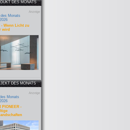
DUKT DES MONATS
Anzeige
 des Monats
2026
- Wenn Licht zu
r wird
JEKT DES MONATS
Anzeige
 des Monats
2026
 PIONEER -
tige
landschaften