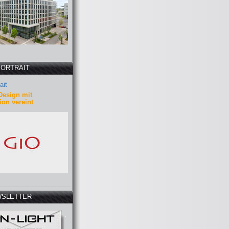
PORTRAIT
ait
Design mit
ion vereint
SLETTER