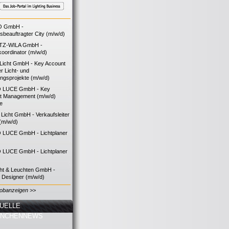
O GmbH -
bsbeauftragter City (m/w/d)
TZ-WILA GmbH -
koordinator (m/w/d)
icht GmbH - Key Account
 Licht- und
ngsprojekte (m/w/d)
 LUCE GmbH - Key
t Management (m/w/d)
ie
icht GmbH - Verkaufsleiter
(m/w/d)
LUCE GmbH - Lichtplaner
LUCE GmbH - Lichtplaner
cht & Leuchten GmbH -
g Designer (m/w/d)
Jobanzeigen >>
UELLE
ANCHENNEWS