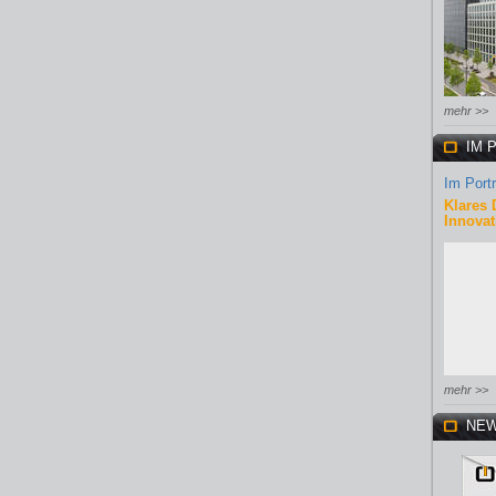
mehr >>
IM 
Im Portr
Klares 
Innovat
mehr >>
NEW