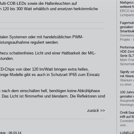
Maßgeschn
ulti-COB-LEDs sowie die Hallenleuchten auf
weltweit 
on 120 bis 300 Watt erhältlich und ersetzen herkömmliche
ERCO ist 
Lichtpartn
Fagerhul
gestalten
Smartbuil
Gemeinsa
italen Systemen oder mit handelsüblichen PWM-
Projekt - 
istungsaufnahme reguliert werden.
Performan
VDE-Zerti
ezu schattenfreies Licht und einer Haltbarkeit der MIL-
Serie SL
stunden.
Mehr Frei
Sicherheit
-Chips von über 120 lm/Watt bringen extra helles,
Signify v
 Einige Modelle gibt es auch in Schutzart IP65 zum Einsatz
mit Xitan
Xitanium 
zu einer...
 nach dem einschalten hell, benötigen keine Abkühlphase
100 Jahr
 Das Licht ist flimmerfrei und blendarm. Die Reflektoren sind
gestaltet
Ausgewäh
Henningse
zurück >>
Orelli Sa
trifft auf
Zumtobel 
und...
ekte
- 06.03.14
LUNELLE 