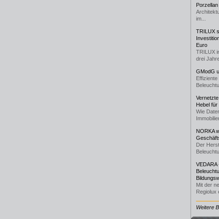
Porzellan
Architekt
im...
TRILUX st
Investiti
Euro
TRILUX i
drei Jahre
GModG un
Effizient
Beleuchtu
Vernetzte
Hebel für
Wie Daten
Immobilie
NORKA we
Geschäfts
Der Herst
Beleuchtu
VEDARA -
Beleuchtu
Bildungsw
Mit der n
Regiolux e
Weitere 