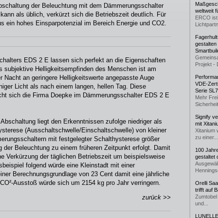
Maßgeschn
bschaltung der Beleuchtung mit dem Dämmerungsschalter
weltweit 
ann als üblich, verkürzt sich die Betriebszeit deutlich. Für
ERCO ist 
s ein hohes Einsparpotenzial im Bereich Energie und CO2.
Lichtpartn
Fagerhul
gestalten
Smartbuil
Gemeinsa
alters EDS 2 E lassen sich perfekt an die Eigenschaften
Projekt - 
 subjektive Helligkeitsempfinden des Menschen ist am
r Nacht an geringere Helligkeitswerte angepasste Auge
Performan
VDE-Zerti
ger Licht als nach einem langen, hellen Tag. Diese
Serie SL
cht sich die Firma Doepke im Dämmerungsschalter EDS 2 E
Mehr Frei
Sicherheit
Signify v
 Abschaltung liegt den Erkenntnissen zufolge niedriger als
mit Xitan
ysterese (Ausschaltschwelle/Einschaltschwelle) von kleiner
Xitanium 
zu einer...
merungsschaltern mit festgelegter Schalthysterese größer
g der Beleuchtung zu einem früheren Zeitpunkt erfolgt. Damit
100 Jahr
e Verkürzung der täglichen Betriebszeit um beispielsweise
gestaltet
Ausgewäh
eispiel folgend würde eine Kleinstadt mit einer
Henningse
iner Berechnungsgrundlage von 23 Cent damit eine jährliche
 CO²-Ausstoß würde sich um 2154 kg pro Jahr verringern.
Orelli Sa
trifft auf
zurück >>
Zumtobel 
und...
LUNELLE 