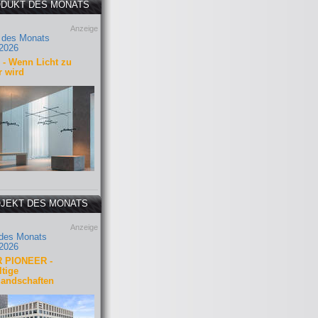
DUKT DES MONATS
Anzeige
 des Monats
2026
- Wenn Licht zu
r wird
JEKT DES MONATS
Anzeige
 des Monats
2026
 PIONEER -
tige
landschaften