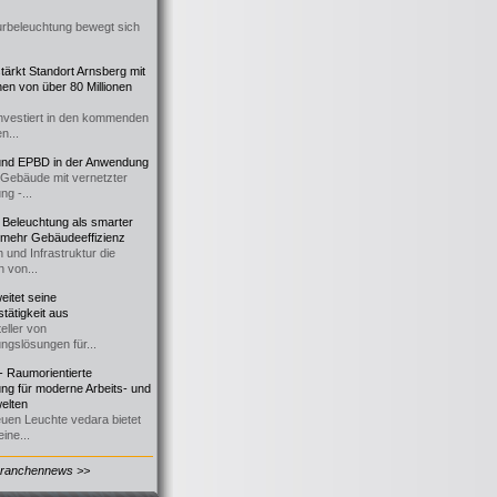
urbeleuchtung bewegt sich
ärkt Standort Arnsberg mit
onen von über 80 Millionen
nvestiert in den kommenden
n...
d EPBD in der Anwendung
e Gebäude mit vernetzter
ng -...
 Beleuchtung als smarter
 mehr Gebäudeeffizienz
 und Infrastruktur die
n von...
itet seine
tätigkeit aus
eller von
ngslösungen für...
 Raumorientierte
ng für moderne Arbeits- und
elten
euen Leuchte vedara bietet
ine...
Branchennews >>