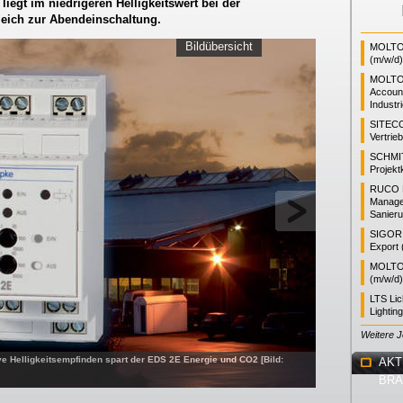
egt im niedrigeren Helligkeitswert bei der
eich zur Abendeinschaltung.
Bildübersicht
MOLTO 
(m/w/d)
MOLTO
Accoun
Industr
SITEC
Vertrie
SCHMI
Projekt
RUCO L
Manager
Sanieru
SIGOR L
Export 
MOLTO 
(m/w/d)
LTS Li
Lightin
Weitere 
ive Helligkeitsempfinden spart der EDS 2E Energie und CO2 [Bild:
AKT
BR