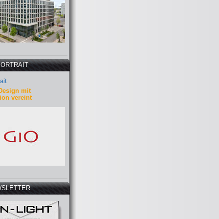
PORTRAIT
ait
Design mit
ion vereint
SLETTER