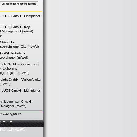
LUCE GmbH - Lichtplaner
 LUCE GmbH - Key
t Management (m/w/d)
ie
O GmbH -
bsbeauftragter City (m/w/d)
TZ-WILA GmbH -
koordinator (m/w/d)
icht GmbH - Key Account
 Licht- und
ngsprojekte (m/w/d)
icht GmbH - Verkaufsleiter
(m/w/d)
LUCE GmbH - Lichtplaner
cht & Leuchten GmbH -
g Designer (m/w/d)
Jobanzeigen >>
UELLE
ANCHENNEWS