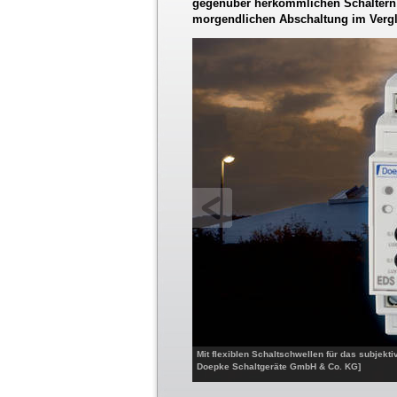
gegenüber herkömmlichen Schaltern li
morgendlichen Abschaltung im Vergl
Mit flexiblen Schaltschwellen für das subjekt
Doepke Schaltgeräte GmbH & Co. KG]