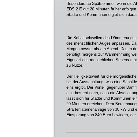
Besonders ab Spätsommer, wenn die A
EDS 2 E gut 20 Minuten früher erfolgen k
Städte und Kommunen ergibt sich darau
Die Schaltschwellen des Dämmerungssch
des menschlichen Auges anpassen. Das
Morgen besser als am Abend. Das in de
benötigt morgens zur Wahrnehmung weni
Eigenart des menschlichen Sehens ma
zu Nutze.
Der Helligkeitswert für die morgendliche
bei der Ausschaltung, was eine Schalth
eins ergibt. Der Vorteil gegenüber Däm
eins besteht darin, dass die Abschaltun
lässt sich für Städte und Kommunen ein
20 Minuten erreichen. Dem Berechnungsb
Straßenlaternenanlage von 30 kW und e
Einsparung von 840 Euro bewirken, der