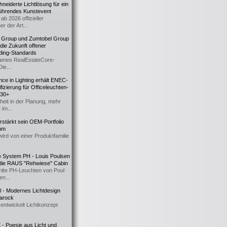
eiderte Lichtlösung für ein
führendes Kunstevent
ab 2026 offizieller
er der Art...
t Group und Zumtobel Group
 die Zukunft offener
ding-Standards
mes RealEstateCore-
Die...
ce in Lighting erhält ENEC-
fizierung für Officeleuchten-
730+
heit in der Planung, mehr
 im...
erstärkt sein OEM-Portfolio
ium
wird von einer Produktfamilie
e System PH - Louis Poulsen
 die RAUS "Rehwiese" Cabin
lte PH-Leuchten von Poul
n...
al - Modernes Lichtdesign
 Barock
entwickelt Lichtkonzept
- Poesie aus Licht und