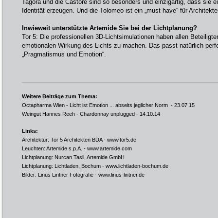
Tagora und die Castore sind so besonders und einzigartig, dass sie e
Identität erzeugen. Und die Tolomeo ist ein „must-have“ für Architekte
Inwieweit unterstützte Artemide Sie bei der Lichtplanung?
Tor 5: Die professionellen 3D-Lichtsimulationen haben allen Beteiligte
emotionalen Wirkung des Lichts zu machen. Das passt natürlich perf
„Pragmatismus und Emotion“.
Weitere Beiträge zum Thema:
Octapharma Wien - Licht ist Emotion ... abseits jeglicher Norm
- 23.07.15
Weingut Hannes Reeh - Chardonnay unplugged
- 14.10.14
Links:
Architektur: Tor 5 Architekten BDA -
www.tor5.de
Leuchten: Artemide s.p.A. -
www.artemide.com
Lichtplanung: Nurcan Tasli, Artemide GmbH
Lichtplanung: Lichtladen, Bochum -
www.lichtladen-bochum.de
Bilder: Linus Lintner Fotografie -
www.linus-lintner.de