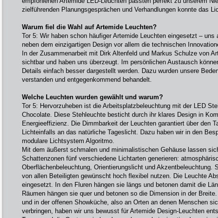
empfohlenen Artemide LED-Leuchten passten perfekt zu unserem Nie
zielführenden Planungsgesprächen und Verhandlungen konnte das Li
Warum fiel die Wahl auf Artemide Leuchten?
Tor 5: Wir haben schon häufiger Artemide Leuchten eingesetzt – uns 
neben dem einzigartigen Design vor allem die technischen Innovation
In der Zusammenarbeit mit Dirk Altenfeld und Markus Schulze von Ar
sichtbar und haben uns überzeugt. Im persönlichen Austausch können 
Details einfach besser dargestellt werden. Dazu wurden unsere Bed
verstanden und entgegenkommend behandelt.
Welche Leuchten wurden gewählt und warum?
Tor 5: Hervorzuheben ist die Arbeitsplatzbeleuchtung mit der LED St
Chocolate. Diese Stehleuchte besticht durch ihr klares Design in Kom
Energieeffizienz. Die Dimmbarkeit der Leuchten garantiert über den
Lichteinfalls an das natürliche Tageslicht. Dazu haben wir in den B
modulare Lichtsystem Algoritmo.
Mit dem äußerst schmalen und minimalistischen Gehäuse lassen sic
Schattenzonen fünf verschiedene Lichtarten generieren: atmosphäris
Oberflächenbeleuchtung, Orientierungslicht und Akzentbeleuchtung. 
von allen Beteiligten gewünscht hoch flexibel nutzen. Die Leuchte A
eingesetzt. In den Fluren hängen sie längs und betonen damit die Lä
Räumen hängen sie quer und betonen so die Dimension in der Breite
und in der offenen Showküche, also an Orten an denen Menschen si
verbringen, haben wir uns bewusst für Artemide Design-Leuchten ent