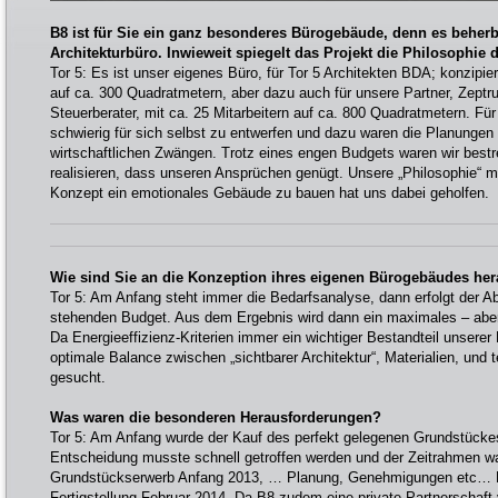
B8 ist für Sie ein ganz besonderes Bürogebäude, denn es beherb
Architekturbüro. Inwieweit spiegelt das Projekt die Philosophie 
Tor 5: Es ist unser eigenes Büro, für Tor 5 Architekten BDA; konzipiert
auf ca. 300 Quadratmetern, aber dazu auch für unsere Partner, Zeptr
Steuerberater, mit ca. 25 Mitarbeitern auf ca. 800 Quadratmetern. Für
schwierig für sich selbst zu entwerfen und dazu waren die Planungen
wirtschaftlichen Zwängen. Trotz eines engen Budgets waren wir bestr
realisieren, dass unseren Ansprüchen genügt. Unsere „Philosophie“ m
Konzept ein emotionales Gebäude zu bauen hat uns dabei geholfen.
Wie sind Sie an die Konzeption ihres eigenen Bürogebäudes he
Tor 5: Am Anfang steht immer die Bedarfsanalyse, dann erfolgt der A
stehenden Budget. Aus dem Ergebnis wird dann ein maximales – aber e
Da Energieeffizienz-Kriterien immer ein wichtiger Bestandteil unserer
optimale Balance zwischen „sichtbarer Architektur“, Materialien, und 
gesucht.
Was waren die besonderen Herausforderungen?
Tor 5: Am Anfang wurde der Kauf des perfekt gelegenen Grundstücke
Entscheidung musste schnell getroffen werden und der Zeitrahmen wa
Grundstückserwerb Anfang 2013, … Planung, Genehmigungen etc… 
Fertigstellung Februar 2014. Da B8 zudem eine private Partnerschaft 