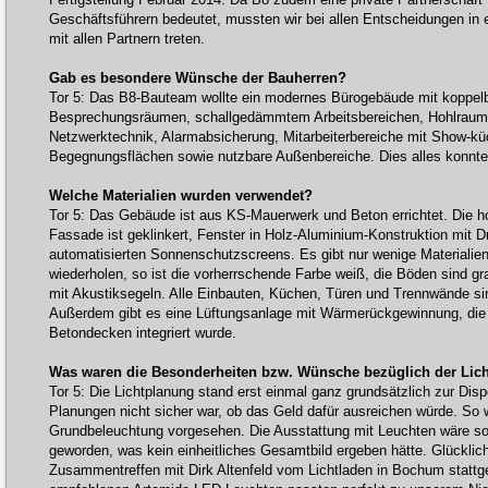
Geschäftsführern bedeutet, mussten wir bei allen Entscheidungen in e
mit allen Partnern treten.
Gab es besondere Wünsche der Bauherren?
Tor 5: Das B8-Bauteam wollte ein modernes Bürogebäude mit koppelba
Besprechungsräumen, schallgedämmtem Arbeitsbereichen, Hohlraum
Netzwerktechnik, Alarmabsicherung, Mitarbeiterbereiche mit Show-kü
Begegnungsflächen sowie nutzbare Außenbereiche. Dies alles konnten 
Welche Materialien wurden verwendet?
Tor 5: Das Gebäude ist aus KS-Mauerwerk und Beton errichtet. Die
Fassade ist geklinkert, Fenster in Holz-Aluminium-Konstruktion mit 
automatisierten Sonnenschutzscreens. Es gibt nur wenige Materialien
wiederholen, so ist die vorherrschende Farbe weiß, die Böden sind gr
mit Akustiksegeln. Alle Einbauten, Küchen, Türen und Trennwände sin
Außerdem gibt es eine Lüftungsanlage mit Wärmerückgewinnung, die 
Betondecken integriert wurde.
Was waren die Besonderheiten bzw. Wünsche bezüglich der Lic
Tor 5: Die Lichtplanung stand erst einmal ganz grundsätzlich zur Disp
Planungen nicht sicher war, ob das Geld dafür ausreichen würde. So w
Grundbeleuchtung vorgesehen. Die Ausstattung mit Leuchten wäre so
geworden, was kein einheitliches Gesamtbild ergeben hätte. Glücklic
Zusammentreffen mit Dirk Altenfeld vom Lichtladen in Bochum stattg