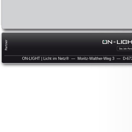
ON-LIGHT | Licht im Netz®
— Moritz-Walther-Weg 3
— D-673