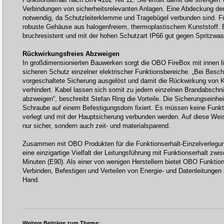
Verbindungen von sicherheitsrelevanten Anlagen. Eine Abdeckung der M
notwendig, da Schutzleiterklemme und Tragebügel verbunden sind. Fü
robuste Gehäuse aus halogenfreiem, thermoplastischem Kunststoff. E
bruchresistent und mit der hohen Schutzart IP66 gut gegen Spritzwas
Rückwirkungsfreies Abzweigen
In großdimensionierten Bauwerken sorgt die OBO FireBox mit innen li
sicheren Schutz einzelner elektrischer Funktionsbereiche. „Bei Besch
vorgeschaltete Sicherung ausgelöst und damit die Rückwirkung von 
verhindert. Kabel lassen sich somit zu jedem einzelnen Brandabschni
abzweigen“, beschreibt Stefan Ring die Vorteile. Die Sicherungseinheit
Schraube auf einem Befestigungsdom fixiert. Es müssen keine Funkti
verlegt und mit der Hauptsicherung verbunden werden. Auf diese Weise
nur sicher, sondern auch zeit- und materialsparend.
Zusammen mit OBO Produkten für die Funktionserhalt-Einzelverlegung
eine einzigartige Vielfalt der Leitungsführung mit Funktionserhalt zw
Minuten (E90). Als einer von wenigen Herstellern bietet OBO Funkti
Verbinden, Befestigen und Verteilen von Energie- und Datenleitungen 
Hand.
Weitere Beiträge zum Thema: