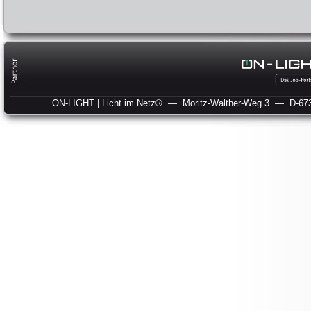
ON-LIGHT | Licht im Netz®
— Moritz-Walther-Weg 3
— D-673