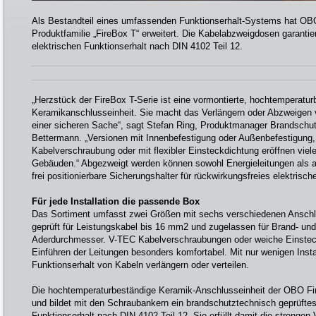
Als Bestandteil eines umfassenden Funktionserhalt-Systems hat OBO
Produktfamilie „FireBox T“ erweitert. Die Kabelabzweigdosen garantie
elektrischen Funktionserhalt nach DIN 4102 Teil 12.
„Herzstück der FireBox T-Serie ist eine vormontierte, hochtemperatur
Keramikanschlusseinheit. Sie macht das Verlängern oder Abzweigen 
einer sicheren Sache“, sagt Stefan Ring, Produktmanager Brandsch
Bettermann. „Versionen mit Innenbefestigung oder Außenbefestigung
Kabelverschraubung oder mit flexibler Einsteckdichtung eröffnen viele
Gebäuden.“ Abgezweigt werden können sowohl Energieleitungen als a
frei positionierbare Sicherungshalter für rückwirkungsfreies elektrisc
Für jede Installation die passende Box
Das Sortiment umfasst zwei Größen mit sechs verschiedenen Anschlu
geprüft für Leistungskabel bis 16 mm2 und zugelassen für Brand- u
Aderdurchmesser. V-TEC Kabelverschraubungen oder weiche Einste
Einführen der Leitungen besonders komfortabel. Mit nur wenigen Instal
Funktionserhalt von Kabeln verlängern oder verteilen.
Die hochtemperaturbeständige Keramik-Anschlusseinheit der OBO FireB
und bildet mit den Schraubankern ein brandschutztechnisch geprüfte
Funktionserhalt nach DIN 4102 Teil 12. Sie erfüllt damit die strengen 