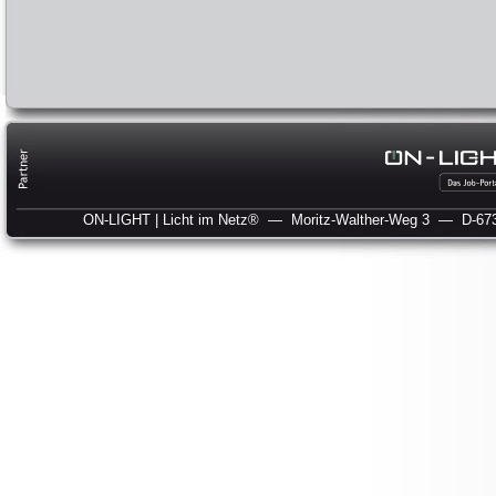
ON-LIGHT | Licht im Netz®
— Moritz-Walther-Weg 3
— D-673