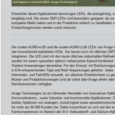
und Signalen entwickelt [Bild: Avago Technologies]
Entwickler dieser Applikationen bevorzugen LEDs, die preisgünstig, se
langlebig sind. Die neuen SMT-LEDs sind besonders geeignet, da sie le
kompakte Maße haben und in der Produktion einfach zu handhaben s
Entwicklungskosten werden somit reduziert.
Die runden ALMD-xx3D und die ovalen ALMD-Lx36 LEDs von Avago ha
wie konventionell bedrahtete LEDs. Sie lassen sich mit üblichen SMT
integrieren. Die LED sind mit den heute üblichen industriellen Reflo
wurden mit einem speziellen optisch verbesserten Epoxid kombiniert
Outdoor-Anwendungen bemerkbar. Für den Einsatz mit Bestückungs
in EIA-entsprechenden Tape and Reel Verpackungen geliefert. Jedes R
Intensitäts- und Farb-BIN versandt, um absolute Einheitlichkeit zu ge
Muster und Produktionsmengen sind ab sofort über Avago direkt oder
Distributorennetz verfügbar.
Avago Technologies ist ein führender Hersteller von innovativen Halb
Kommunikations-, sowie Industrie- und kommerzielle Applikationen. D
breites Spektrum von analogen, mixed-signal sowie optoelektronisc
für mehr als 40.000 Kunden her. Dabei konzentriert es sich auf den er
Kernkompetenzen im Bereich der III-V Verbundstoff- und Silizium-Halb