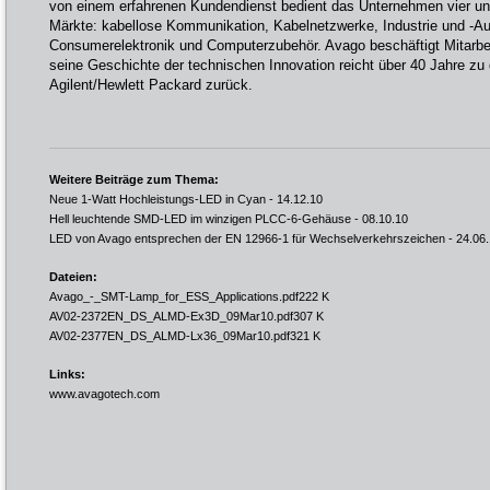
von einem erfahrenen Kundendienst bedient das Unternehmen vier un
Märkte: kabellose Kommunikation, Kabelnetzwerke, Industrie und -Au
Consumerelektronik und Computerzubehör. Avago beschäftigt Mitarbei
seine Geschichte der technischen Innovation reicht über 40 Jahre zu
Agilent/Hewlett Packard zurück.
Weitere Beiträge zum Thema:
Neue 1-Watt Hochleistungs-LED in Cyan
- 14.12.10
Hell leuchtende SMD-LED im winzigen PLCC-6-Gehäuse
- 08.10.10
LED von Avago entsprechen der EN 12966-1 für Wechselverkehrszeichen
- 24.06
Dateien:
Avago_-_SMT-Lamp_for_ESS_Applications.pdf
222 K
AV02-2372EN_DS_ALMD-Ex3D_09Mar10.pdf
307 K
AV02-2377EN_DS_ALMD-Lx36_09Mar10.pdf
321 K
Links:
www.avagotech.com