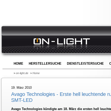
HOME
HERSTELLERSUCHE
DIENSTLEISTERSUCHE
>
on-light.de
>
Home
19. März 2010
Avago Technologies - Erste hell leuchtende r
SMT-LED
Avago Technologies kündigte am 18. März die ersten hell leuch