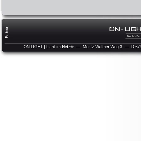
ON-LIGHT | Licht im Netz®
— Moritz-Walther-Weg 3
— D-673