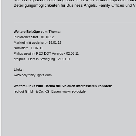
Beteiligungsmöglichkeiten für Business Angels, Family Offices und 
Weitere Beiträge zum Thema:
Pünktlicher Start
- 01.10.12
Markteintritt gesichert
- 19.01.12
Nominiert
- 11.07.11
Philips gewinnt RED DOT Awards
- 02.05.11
dreipuls - Licht in Bewegung
- 21.01.11
Links:
www.holytrinity-lights.com
Weitere Links zum Thema die Sie auch interessieren könnten
:
red dot GmbH & Co. KG, Essen:
www.red-dot.de