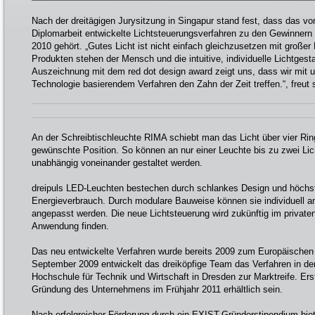
Nach der dreitägigen Jurysitzung in Singapur stand fest, dass das v
Diplomarbeit entwickelte Lichtsteuerungsverfahren zu den Gewinnern
2010 gehört. „Gutes Licht ist nicht einfach gleichzusetzen mit großer 
Produkten stehen der Mensch und die intuitive, individuelle Lichtgest
Auszeichnung mit dem red dot design award zeigt uns, dass wir mit 
Technologie basierendem Verfahren den Zahn der Zeit treffen.“, freut s
An der Schreibtischleuchte RIMA schiebt man das Licht über vier Rin
gewünschte Position. So können an nur einer Leuchte bis zu zwei Li
unabhängig voneinander gestaltet werden.
dreipuls LED-Leuchten bestechen durch schlankes Design und höchste
Energieverbrauch. Durch modulare Bauweise können sie individuell a
angepasst werden. Die neue Lichtsteuerung wird zukünftig im private
Anwendung finden.
Das neu entwickelte Verfahren wurde bereits 2009 zum Europäischen
September 2009 entwickelt das dreiköpfige Team das Verfahren in d
Hochschule für Technik und Wirtschaft in Dresden zur Marktreife. Er
Gründung des Unternehmens im Frühjahr 2011 erhältlich sein.
Nach erfolgreicher Förderung durch ein EXIST-Gründerstipendium bietet