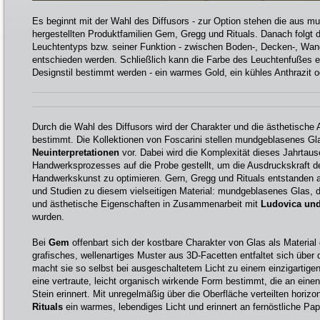
Es beginnt mit der Wahl des Diffusors - zur Option stehen die aus 
hergestellten Produktfamilien Gem, Gregg und Rituals. Danach folgt
Leuchtentyps bzw. seiner Funktion - zwischen Boden-, Decken-, Wan
entschieden werden. Schließlich kann die Farbe des Leuchtenfußes e
Designstil bestimmt werden - ein warmes Gold, ein kühles Anthrazit o
Durch die Wahl des Diffusors wird der Charakter und die ästhetische
bestimmt. Die Kollektionen von Foscarini stellen mundgeblasenes Gl
Neuinterpretationen
vor. Dabei wird die Komplexität dieses Jahrtaus
Handwerksprozesses auf die Probe gestellt, um die Ausdruckskraft d
Handwerkskunst zu optimieren. Gern, Gregg und Rituals entstanden 
und Studien zu diesem vielseitigen Material: mundgeblasenes Glas, 
und ästhetische Eigenschaften in Zusammenarbeit mit
Ludovica und
wurden.
Bei
Gem
offenbart sich der kostbare Charakter von Glas als Material 
grafisches, wellenartiges Muster aus 3D-Facetten entfaltet sich über
macht sie so selbst bei ausgeschaltetem Licht zu einem einzigartige
eine vertraute, leicht organisch wirkende Form bestimmt, die an ein
Stein erinnert. Mit unregelmäßig über die Oberfläche verteilten horiz
Rituals
ein warmes, lebendiges Licht und erinnert an fernöstliche Pap