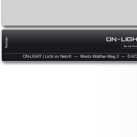
ON-LIGHT | Licht im Netz®
— Moritz-Walther-Weg 3
— D-673