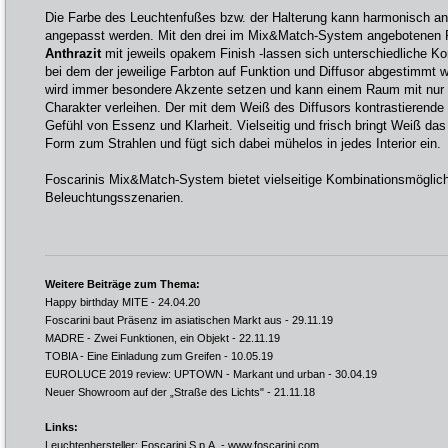
Die Farbe des Leuchtenfußes bzw. der Halterung kann harmonisch an
angepasst werden. Mit den drei im Mix&Match-System angebotenen 
Anthrazit
mit jeweils opakem Finish -lassen sich unterschiedliche 
bei dem der jeweilige Farbton auf Funktion und Diffusor abgestimmt 
wird immer besondere Akzente setzen und kann einem Raum mit nur w
Charakter verleihen. Der mit dem Weiß des Diffusors kontrastierende G
Gefühl von Essenz und Klarheit. Vielseitig und frisch bringt Weiß das
Form zum Strahlen und fügt sich dabei mühelos in jedes Interior ein.
Foscarinis Mix&Match-System bietet vielseitige Kombinationsmöglich
Beleuchtungsszenarien.
Weitere Beiträge zum Thema:
Happy birthday MITE
- 24.04.20
Foscarini baut Präsenz im asiatischen Markt aus
- 29.11.19
MADRE - Zwei Funktionen, ein Objekt
- 22.11.19
TOBIA - Eine Einladung zum Greifen
- 10.05.19
EUROLUCE 2019 review: UPTOWN - Markant und urban
- 30.04.19
Neuer Showroom auf der „Straße des Lichts"
- 21.11.18
Links:
Leuchtenhersteller: Foscarini S.p.A. -
www.foscarini.com