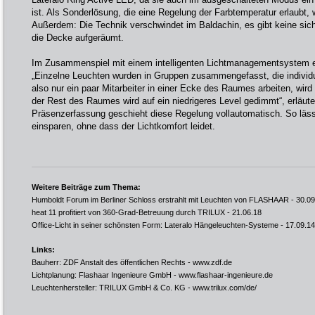
ist. Als Sonderlösung, die eine Regelung der Farbtemperatur erlaubt, 
Außerdem: Die Technik verschwindet im Baldachin, es gibt keine sich
die Decke aufgeräumt.
Im Zusammenspiel mit einem intelligenten Lichtmanagementsystem er
„Einzelne Leuchten wurden in Gruppen zusammengefasst, die individu
also nur ein paar Mitarbeiter in einer Ecke des Raumes arbeiten, wird
der Rest des Raumes wird auf ein niedrigeres Level gedimmt“, erläute
Präsenzerfassung geschieht diese Regelung vollautomatisch. So lässt
einsparen, ohne dass der Lichtkomfort leidet.
Weitere Beiträge zum Thema:
Humboldt Forum im Berliner Schloss erstrahlt mit Leuchten von FLASHAAR
- 30.09
heat 11 profitiert von 360-Grad-Betreuung durch TRILUX
- 21.06.18
Office-Licht in seiner schönsten Form: Lateralo Hängeleuchten-Systeme
- 17.09.14
Links:
Bauherr: ZDF Anstalt des öffentlichen Rechts -
www.zdf.de
Lichtplanung: Flashaar Ingenieure GmbH -
www.flashaar-ingenieure.de
Leuchtenhersteller: TRILUX GmbH & Co. KG -
www.trilux.com/de/