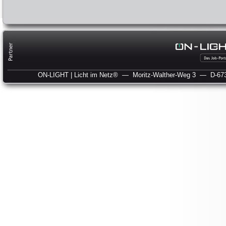
ON-LIGHT | Licht im Netz®
— Moritz-Walther-Weg 3
— D-673