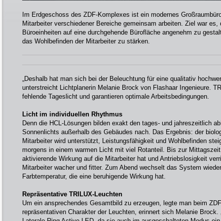
Im Erdgeschoss des ZDF-Komplexes ist ein modernes Großraumbüro
Mitarbeiter verschiedener Bereiche gemeinsam arbeiten. Ziel war es,
Büroeinheiten auf eine durchgehende Bürofläche angenehm zu gestalten
das Wohlbefinden der Mitarbeiter zu stärken.
„Deshalb hat man sich bei der Beleuchtung für eine qualitativ hochw
unterstreicht Lichtplanerin Melanie Brock von Flashaar Ingenieure. 
fehlende Tageslicht und garantieren optimale Arbeitsbedingungen.
Licht im individuellen Rhythmus
Denn die HCL-Lösungen bilden exakt den tages- und jahreszeitlich ab
Sonnenlichts außerhalb des Gebäudes nach. Das Ergebnis: der biol
Mitarbeiter wird unterstützt, Leistungsfähigkeit und Wohlbefinden stei
morgens in einem warmen Licht mit viel Rotanteil. Bis zur Mittagszeit 
aktivierende Wirkung auf die Mitarbeiter hat und Antriebslosigkeit verr
Mitarbeiter wacher und fitter. Zum Abend wechselt das System wiede
Farbtemperatur, die eine beruhigende Wirkung hat.
Repräsentative TRILUX-Leuchten
Um ein ansprechendes Gesamtbild zu erzeugen, legte man beim ZDF
repräsentativen Charakter der Leuchten, erinnert sich Melanie Brock. „
Lateralo Ring Active LED, da sie auch im ausgeschalteten Modus ei