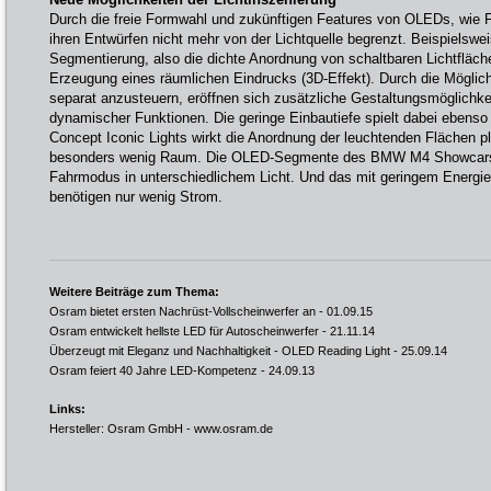
Durch die freie Formwahl und zukünftigen Features von OLEDs, wie Fle
ihren Entwürfen nicht mehr von der Lichtquelle begrenzt. Beispielswei
Segmentierung, also die dichte Anordnung von schaltbaren Lichtfläch
Erzeugung eines räumlichen Eindrucks (3D-Effekt). Durch die Möglic
separat anzusteuern, eröffnen sich zusätzliche Gestaltungsmöglichke
dynamischer Funktionen. Die geringe Einbautiefe spielt dabei ebens
Concept Iconic Lights wirkt die Anordnung der leuchtenden Flächen p
besonders wenig Raum. Die OLED-Segmente des BMW M4 Showcars e
Fahrmodus in unterschiedlichem Licht. Und das mit geringem Energ
benötigen nur wenig Strom.
Weitere Beiträge zum Thema:
Osram bietet ersten Nachrüst-Vollscheinwerfer an
- 01.09.15
Osram entwickelt hellste LED für Autoscheinwerfer
- 21.11.14
Überzeugt mit Eleganz und Nachhaltigkeit - OLED Reading Light
- 25.09.14
Osram feiert 40 Jahre LED-Kompetenz
- 24.09.13
Links:
Hersteller: Osram GmbH -
www.osram.de