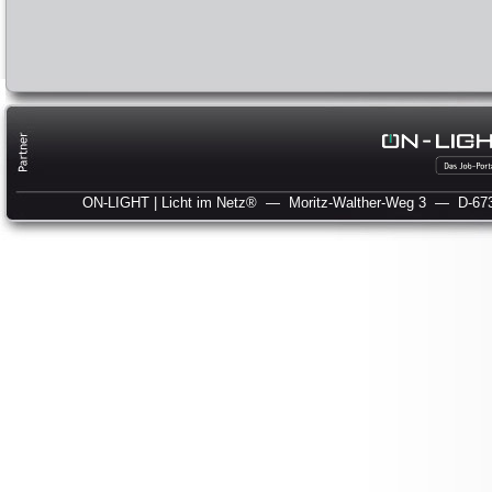
ON-LIGHT | Licht im Netz®
— Moritz-Walther-Weg 3
— D-673