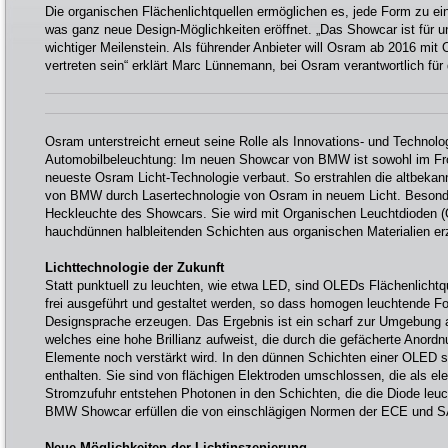
Die organischen Flächenlichtquellen ermöglichen es, jede Form zu 
was ganz neue Design-Möglichkeiten eröffnet. „Das Showcar ist für 
wichtiger Meilenstein. Als führender Anbieter will Osram ab 2016 mit
vertreten sein“ erklärt Marc Lünnemann, bei Osram verantwortlich fü
Osram unterstreicht erneut seine Rolle als Innovations- und Technolo
Automobilbeleuchtung: Im neuen Showcar von BMW ist sowohl im Fro
neueste Osram Licht-Technologie verbaut. So erstrahlen die altbeka
von BMW durch Lasertechnologie von Osram in neuem Licht. Besonde
Heckleuchte des Showcars. Sie wird mit Organischen Leuchtdioden (O
hauchdünnen halbleitenden Schichten aus organischen Materialien e
Lichttechnologie der Zukunft
Statt punktuell zu leuchten, wie etwa LED, sind OLEDs Flächenlicht
frei ausgeführt und gestaltet werden, so dass homogen leuchtende Fo
Designsprache erzeugen. Das Ergebnis ist ein scharf zur Umgebung 
welches eine hohe Brillianz aufweist, die durch die gefächerte Anord
Elemente noch verstärkt wird. In den dünnen Schichten einer OLED s
enthalten. Sie sind von flächigen Elektroden umschlossen, die als el
Stromzufuhr entstehen Photonen in den Schichten, die die Diode leu
BMW Showcar erfüllen die von einschlägigen Normen der ECE und SA
Neue Möglichkeiten der Lichtinszenierung