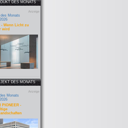
DUKT DES MONATS
Anzeige
 des Monats
2026
- Wenn Licht zu
r wird
JEKT DES MONATS
Anzeige
 des Monats
2026
 PIONEER -
tige
landschaften