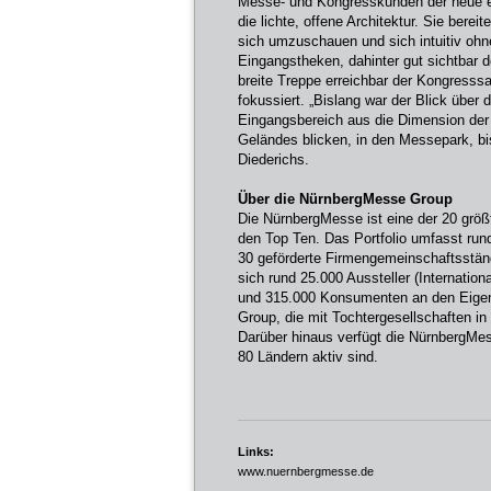
Messe- und Kongresskunden der neue e
die lichte, offene Architektur. Sie bere
sich umzuschauen und sich intuitiv ohne 
Eingangstheken, dahinter gut sichtbar
breite Treppe erreichbar der Kongresssaa
fokussiert. „Bislang war der Blick über 
Eingangsbereich aus die Dimension der
Geländes blicken, in den Messepark, b
Diederichs.
Über die NürnbergMesse Group
Die NürnbergMesse ist eine der 20 größ
den Top Ten. Das Portfolio umfasst ru
30 geförderte Firmengemeinschaftsständ
sich rund 25.000 Aussteller (Internation
und 315.000 Konsumenten an den Eigen
Group, die mit Tochtergesellschaften in 
Darüber hinaus verfügt die NürnbergMes
80 Ländern aktiv sind.
Links:
www.nuernbergmesse.de