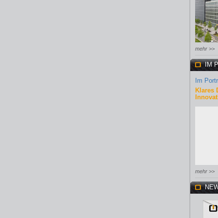
mehr >>
IM 
Im Portr
Klares 
Innovat
mehr >>
NEW