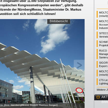
 insgesamt über 11.000 Sitzplätzen zur Verfügung.
europäischen Kongressmetropolen werden“, gibt deshalb
rsitzende der NürnbergMesse, Staatsminister Dr. Markus
MOLTO 
vestition soll sich schließlich lohnen!
(m/w/d)
Bildübersicht
MOLTO
Accoun
Industr
SITEC
Vertrie
SCHMI
Projekt
RUCO L
Manager
Sanieru
SIGOR L
Export 
MOLTO 
(m/w/d)
LTS Li
Lightin
Weitere 
AKT
BR
itte [Bild: NürnbergMesse GmbH/ Thomas Geiger]