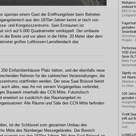
Maßgeschn
weltweit 
ERCO ist 
 es spontan einem Gast der Eröffnungsfeier beim Betreten
Lichtpartn
ingangsbereich aus den 1970er-Jahren kennt er noch von
Fagerhul
se- und Kongresszentrums. Sein Erstaunen ist
gestalten
hat sich auf 6.000 Quadratmeter verdoppelt. Der umbaute
Smartbuil
 die Breite und vor allem in die Höhe: 20 Meter über dem
Gemeinsa
Projekt - 
atmeter großes Luftkissen-Lamellendach das
Performan
VDE-Zerti
Serie SL
Mehr Frei
Sicherheit
50 Einfamilienhäuser Platz hätten, und der ebenfalls neue
Signify v
rechenden Rahmen für die zahlreichen Veranstaltungen, die
mit Xitan
zentrums stattfinden werden. Der neue Saal Brüssel bietet
Xitanium 
zu einer...
r auch alles, was ihn mit seinem Vorgängerbau verbindet,
iges Bauwerk innerhalb des CCN Mitte. Futuristisch
100 Jahr
nd erweitert so zusätzlich das Raumangebot im
gestaltet
Ausgewäh
organisatoren: Alle Räume und Säle des CCN Mitte befinden
Henningse
Orelli Sa
trifft auf
Zumtobel 
stellen, ist der Schlüssel zum gesamten Umbau des
und...
chs Mitte des Nürnberger Messegeländes. Der Bereich
LUNELLE 
und stammt aus den 1970er-Jahren. Mit dem Saal Brüssel an