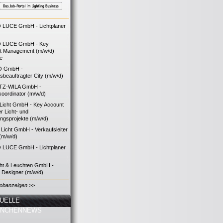
LUCE GmbH - Lichtplaner
 LUCE GmbH - Key
t Management (m/w/d)
ie
O GmbH -
bsbeauftragter City (m/w/d)
TZ-WILA GmbH -
koordinator (m/w/d)
icht GmbH - Key Account
 Licht- und
ngsprojekte (m/w/d)
icht GmbH - Verkaufsleiter
(m/w/d)
LUCE GmbH - Lichtplaner
cht & Leuchten GmbH -
g Designer (m/w/d)
Jobanzeigen >>
UELLE
ANCHENNEWS