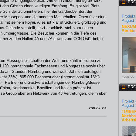
legante Eingangsbereich. Wie ein Willkommensgruß wirkt
PRO
itet den Gästen einen würdigen Empfang. Es gibt viel Platz
Schilder zu orientieren: hier die Garderobe, dort die
Produkt
 der Messepark und die anderen Messehallen. Oben über eine
August 
l mit seinem Foyer. Alles ist klar strukturiert, großzügig und
NEXUM 
das Gelände verstellt, jetzt erschließt sich vom neuen
Struktu
 NürnbergMesse. Die Besucher können in die Tiefe des
is hin zu den Hallen 4A und 7A sowie zum CCN Ost“, betont
ten Messegesellschaften der Welt, und zählt in Europa zu
nd 120 internationale Fachmessen und Kongresse sowie über
e am Standort Nürnberg und weltweit. Jährlich beteiligen
alität 33%), 805.000 Fachbesucher (Internationalität 16%)
mehr >>
-, Partner- und Gastveranstaltungen der NürnbergMesse
PRO
China, Nordamerika, Brasilien und Italien präsent ist.
se Group über ein Netzwerk von 43 Vertretungen, die in über
Projekt
August 
zurück >>
TIMBER
Nachhal
Arbeits