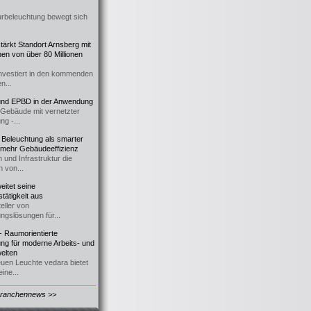
urbeleuchtung bewegt sich
ärkt Standort Arnsberg mit
onen von über 80 Millionen
nvestiert in den kommenden
n...
d EPBD in der Anwendung
e Gebäude mit vernetzter
ng -...
 Beleuchtung als smarter
 mehr Gebäudeeffizienz
 und Infrastruktur die
n von...
itet seine
tätigkeit aus
eller von
ngslösungen für...
 Raumorientierte
ng für moderne Arbeits- und
elten
euen Leuchte vedara bietet
ine...
Branchennews >>