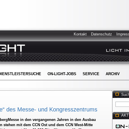
Kontakt
Datenschutz
Impres
DIENSTLEISTERSUCHE
ON-LIGHT-JOBS
SERVICE
ARCHIV
Suc
itte“ des Messe- und Kongresszentrums
AKT
rnbergMesse in den vergangenen Jahren in den Ausbau
Nun stehen mit dem CCN Ost und dem CCN West-Mitte