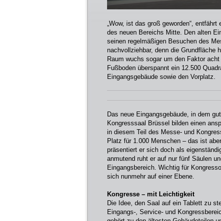
„Wow, ist das groß geworden“, entfährt
des neuen Bereichs Mitte. Den alten E
seinen regelmäßigen Besuchen des Mes
nachvollziehbar, denn die Grundfläche 
Raum wuchs sogar um den Faktor acht in
Fußboden überspannt ein 12.500 Quadr
Eingangsgebäude sowie den Vorplatz.
Das neue Eingangsgebäude, in dem gut 2
Kongresssaal Brüssel bilden einen ansp
in diesem Teil des Messe- und Kongress
Platz für 1.000 Menschen – das ist abe
präsentiert er sich doch als eigenständ
anmutend ruht er auf nur fünf Säulen u
Eingangsbereich. Wichtig für Kongress
sich nunmehr auf einer Ebene.
Kongresse – mit Leichtigkeit
Die Idee, den Saal auf ein Tablett zu 
Eingangs-, Service- und Kongressberei
gehört zu den ältesten Gebäudeteilen 