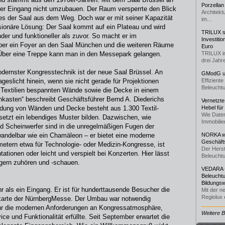
Porzellan
 der Eingang nicht umzubauen. Der Raum versperrte den Blick
Architekt
es der Saal aus dem Weg. Doch war er mit seiner Kapazität
im...
isionäre Lösung: Der Saal kommt auf ein Plateau und wird
TRILUX st
nder und funktioneller als zuvor. So macht er im
Investiti
ber ein Foyer an den Saal München und die weiteren Räume
Euro
Über eine Treppe kann man in den Messepark gelangen.
TRILUX i
drei Jahre
 modernster Kongresstechnik ist der neue Saal Brüssel. An
GModG un
geslicht hinein, wenn sie nicht gerade für Projektionen
Effizient
Beleuchtu
it Textilien bespannten Wände sowie die Decke in einem
nkasten“ beschreibt Geschäftsführer Bernd A. Diederichs
Vernetzte
idung von Wänden und Decke besteht aus 1.300 Textil-
Hebel für
Wie Daten
etzt ein lebendiges Muster bilden. Dazwischen, wie
Immobilie
nd Scheinwerfer sind in die unregelmäßigen Fugen der
 wandelbar wie ein Chamäleon – er bietet eine moderne
NORKA we
Geschäfts
metern etwa für Technologie- oder Medizin-Kongresse, ist
Der Herst
ationen oder leicht und verspielt bei Konzerten. Hier lässt
Beleuchtu
 gern zuhören und -schauen.
VEDARA -
Beleuchtu
Bildungsw
hr als ein Eingang. Er ist für hunderttausende Besucher die
Mit der n
Regiolux e
enkarte der NürnbergMesse. Der Umbau war notwendig
mehr die modernen Anforderungen an Kongressatmosphäre,
Weitere 
ce und Funktionalität erfüllte. Seit September erwartet die