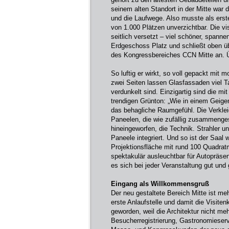
seinem alten Standort in der Mitte war
und die Laufwege. Also musste als erst
von 1.000 Plätzen unverzichtbar. Die v
seitlich versetzt – viel schöner, spanne
Erdgeschoss Platz und schließt oben ü
des Kongressbereiches CCN Mitte an. 
So luftig er wirkt, so voll gepackt mit
zwei Seiten lassen Glasfassaden viel Ta
verdunkelt sind. Einzigartig sind die m
trendigen Grünton: „Wie in einem Geige
das behagliche Raumgefühl. Die Verkle
Paneelen, die wie zufällig zusammenges
hineingeworfen, die Technik. Strahler u
Paneele integriert. Und so ist der Saal
Projektionsfläche mit rund 100 Quadrat
spektakulär ausleuchtbar für Autopräsent
es sich bei jeder Veranstaltung gut und
Eingang als Willkommensgruß
Der neu gestaltete Bereich Mitte ist me
erste Anlaufstelle und damit die Visit
geworden, weil die Architektur nicht 
Besucherregistrierung, Gastronomieservi