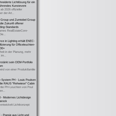
eiderte Lichtlösung für ein
führendes Kunstevent
ab 2026 offizieller
er der Art...
t Group und Zumtobel Group
 die Zukunft offener
ding-Standards
mes RealEstateCore-
Die...
ce in Lighting erhält ENEC-
fizierung für Officeleuchten-
730+
heit in der Planung, mehr
 im...
erstärkt sein OEM-Portfolio
ium
wird von einer Produktfamilie
e System PH - Louis Poulsen
 die RAUS "Rehwiese" Cabin
lte PH-Leuchten von Poul
n...
al - Modernes Lichtdesign
 Barock
entwickelt Lichtkonzept
- Poesie aus Licht und