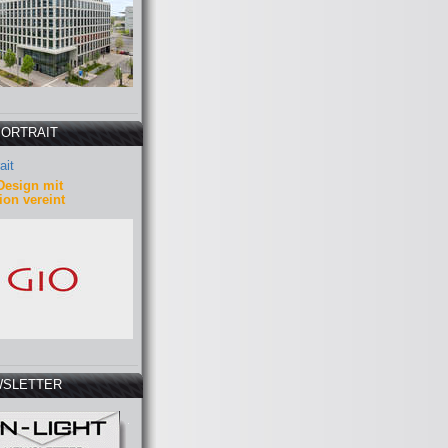
PORTRAIT
ait
Design mit
ion vereint
SLETTER