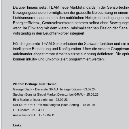
Darüber hinaus setzt TEAM neue Marktstandards in der Sensortechnol
Bewegungssensoren ermöglichen die graduelle Beleuchtung in einem 
Lichtsensoren passen sich den natürlichen Helligkeitsbedingungen an
Energieeffizienz, Geräuschsensoren nehmen selbst ohne Bewegunge
wahr. Im Einklang mit dem klaren, minimalistischen Design der Serie 
vollständig in den Leuchtenkörper integriert.
Für die gesamte TEAM-Serie erlauben die Schwarmfunktion und ein in
intelligente Einrichtung und Konfiguration. Über die smarte Gruppieru
aufeinander abgestimmte Arbeitsplatzbeleuchtung definieren. Die opti
können intuitiv und unkompliziert programmiert werden.
Weitere Beiträge zum Thema:
George Black - Die erste GRAU Heritage Edition
- 03.09.24
Stephan Borg ist Global Market Director bei GRAU
- 15.08.23
Eine Marke erfindet sich neu
- 22.02.23
SALT&PEPPER - Ein Blickfang für jedes Setting
- 18.01.19
LED update
- 21.04.11
Ausschließlich LED
- 19.04.11
Links: