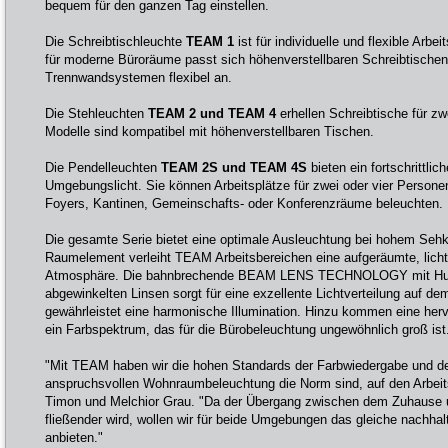
bequem für den ganzen Tag einstellen.
Die Schreibtischleuchte
TEAM 1
ist für individuelle und flexible Arbe
für moderne Büroräume passt sich höhenverstellbaren Schreibtische
Trennwandsystemen flexibel an.
Die Stehleuchten
TEAM 2 und TEAM 4
erhellen Schreibtische für zwe
Modelle sind kompatibel mit höhenverstellbaren Tischen.
Die Pendelleuchten
TEAM 2S und TEAM 4S
bieten ein fortschrittli
Umgebungslicht. Sie können Arbeitsplätze für zwei oder vier Person
Foyers, Kantinen, Gemeinschafts- oder Konferenzräume beleuchten.
Die gesamte Serie bietet eine optimale Ausleuchtung bei hohem Sehk
Raumelement verleiht TEAM Arbeitsbereichen eine aufgeräumte, lic
Atmosphäre. Die bahnbrechende BEAM LENS TECHNOLOGY mit Hund
abgewinkelten Linsen sorgt für eine exzellente Lichtverteilung auf d
gewährleistet eine harmonische Illumination. Hinzu kommen eine he
ein Farbspektrum, das für die Bürobeleuchtung ungewöhnlich groß ist
"Mit TEAM haben wir die hohen Standards der Farbwiedergabe und des
anspruchsvollen Wohnraumbeleuchtung die Norm sind, auf den Arbeit
Timon und Melchior Grau. "Da der Übergang zwischen dem Zuhause 
fließender wird, wollen wir für beide Umgebungen das gleiche nachhal
anbieten."