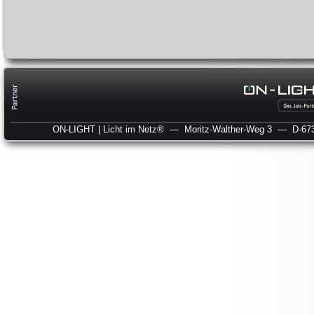
ON-LIGHT | Licht im Netz®
— Moritz-Walther-Weg 3
— D-673