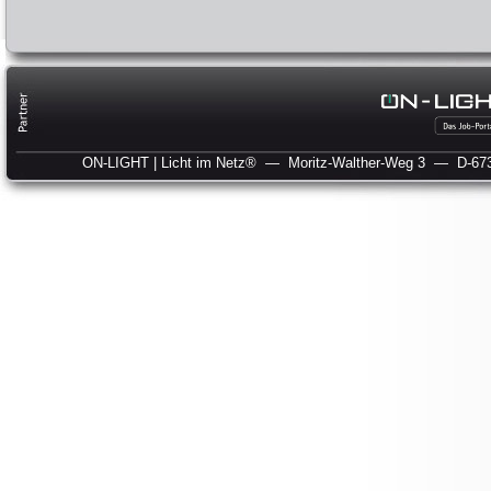
ON-LIGHT | Licht im Netz®
— Moritz-Walther-Weg 3
— D-673