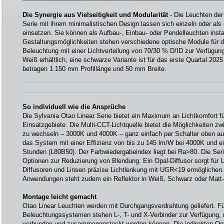
Die Synergie aus Vielseitigkeit und Modularität
- Die Leuchten der
Serie mit ihrem minimalistischen Design lassen sich einzeln oder als
einsetzen. Sie können als Aufbau-, Einbau- oder Pendelleuchten instal
Gestaltungsmöglichkeiten stehen verschiedene optische Module für di
Beleuchtung mit einer Lichtverteilung von 70/30 % D/ID zur Verfügung
Weiß erhältlich, eine schwarze Variante ist für das erste Quartal 20
betragen 1.150 mm Profillänge und 50 mm Breite.
So individuell wie die Ansprüche
Die Sylvania Otao Linear Serie bietet ein Maximum an Lichtkomfort fü
Einsatzgebiete. Die Multi-CCT-Lichtquelle bietet die Möglichkeiten 
zu wechseln – 3000K und 4000K – ganz einfach per Schalter oben au
das System mit einer Effizienz von bis zu 145 lm/W bei 4000K und 
Stunden (L80B50). Der Farbwiedergabeindex liegt bei Ra>80. Die Seri
Optionen zur Reduzierung von Blendung: Ein Opal-Diffusor sorgt für
Diffusoren und Linsen präzise Lichtlenkung mit UGR<19 ermöglichen.
Anwendungen steht zudem ein Reflektor in Weiß, Schwarz oder Matt-S
Montage leicht gemacht
Otao Linear Leuchten werden mit Durchgangsverdrahtung geliefert. F
Beleuchtungssystemen stehen L-, T- und X-Verbinder zur Verfügung, 
verbunden und zusammengesteckt werden können. Die indirekten Opt