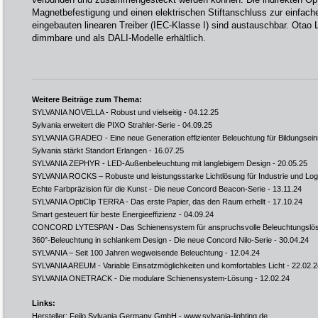
Magnetbefestigung und einen elektrischen Stiftanschluss zur einfach
eingebauten linearen Treiber (IEC-Klasse I) sind austauschbar. Otao L
dimmbare und als DALI-Modelle erhältlich.
Weitere Beiträge zum Thema:
SYLVANIA NOVELLA - Robust und vielseitig
- 04.12.25
Sylvania erweitert die PIXO Strahler-Serie
- 04.09.25
SYLVANIA GRADEO - Eine neue Generation effizienter Beleuchtung für Bildungsei
Sylvania stärkt Standort Erlangen
- 16.07.25
SYLVANIA ZEPHYR - LED-Außenbeleuchtung mit langlebigem Design
- 20.05.25
SYLVANIA ROCKS – Robuste und leistungsstarke Lichtlösung für Industrie und Logi
Echte Farbpräzision für die Kunst - Die neue Concord Beacon-Serie
- 13.11.24
SYLVANIA OptiClip TERRA - Das erste Papier, das den Raum erhellt
- 17.10.24
Smart gesteuert für beste Energieeffizienz
- 04.09.24
CONCORD LYTESPAN - Das Schienensystem für anspruchsvolle Beleuchtungslö
360°-Beleuchtung in schlankem Design - Die neue Concord Nilo-Serie
- 30.04.24
SYLVANIA – Seit 100 Jahren wegweisende Beleuchtung
- 12.04.24
SYLVANIA AREUM - Variable Einsatzmöglichkeiten und komfortables Licht
- 22.02.2
SYLVANIA ONETRACK - Die modulare Schienensystem-Lösung
- 12.02.24
Links:
Hersteller: Feilo Sylvania Germany GmbH -
www.sylvania-lighting.de