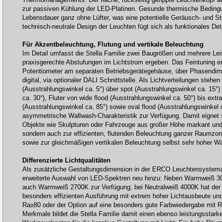
zur passiven Kühlung der LED-Platinen. Gesunde thermische Bedingu
Lebensdauer ganz ohne Lüfter, was eine potentielle Geräusch- und Stö
technisch-neutrale Design der Leuchten fügt sich als funktionales Detai
Für Akzentbeleuchtung, Flutung und vertikale Beleuchtung
Im Detail umfasst die Stella Familie zwei Baugrößen und mehrere Le
praxisgerechte Abstufungen im Lichtstrom ergeben. Das Feintuning er
Potentiometer am separaten Betriebsgerätegehäuse, über Phasendi
digital, via optionaler DALI Schnittstelle. Als Lichtverteilungen stehe
(Ausstrahlungswinkel ca. 5°) über spot (Ausstrahlungswinkel ca. 15°)
ca. 30°), Fluter von wide flood (Ausstrahlungswinkel ca. 50°) bis extra
(Ausstrahlungswinkel ca. 85°) sowie oval flood (Ausstrahlungswinkel 
asymmetrische Wallwash-Charakteristik zur Verfügung. Damit eignet si
Objekte wie Skulpturen oder Fahrzeuge aus großer Höhe markant und b
sondern auch zur effizienten, flutenden Beleuchtung ganzer Raumzo
sowie zur gleichmäßigen vertikalen Beleuchtung selbst sehr hoher W
Differenzierte Lichtqualitäten
Als zusätzliche Gestaltungsdimension in der ERCO Leuchtensystemat
erweiterte Auswahl von LED-Spektren neu hinzu: Neben Warmweiß 30
auch Warmweiß 2700K zur Verfügung; bei Neutralweiß 4000K hat der 
besonders effizienten Ausführung mit extrem hoher Lichtausbeute u
Ra≥80 oder der Option auf eine besonders gute Farbwiedergabe mit 
Merkmale bildet die Stella Familie damit einen ebenso leistungsstarke