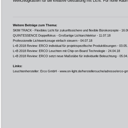
Werkzeugkasten für die kreative Gestaltung mit Licht: Für hohe Räu
Weitere Beiträge zum Thema:
SKIM TRACK - Flexibles Licht für zukunftssichere und flexible Bürokonzepte
- 16.0
QUINTESSENCE Doppelfokus - Großartige Lichtarchitektur
- 11.07.18
Professionelle Lichtwerkzeuge einfach steuern
- 04.07.18
L+B 2018 Review: ERCO individual für projektspezifische Produktlösungen
- 03.05
L+B 2018 Review: ERCO Leuchten mit Chip-on-Board Technologie
- 24.04.18
L+B 2018 Review: ERCO setzt neue Maßstäbe für individuelle Beleuchtung
- 05.04
Links:
Leuchtenhersteller: Erco GmbH -
www.on-light.de/herstellersuche/adresse/erco-g