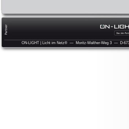
ON-LIGHT | Licht im Netz®
— Moritz-Walther-Weg 3
— D-673