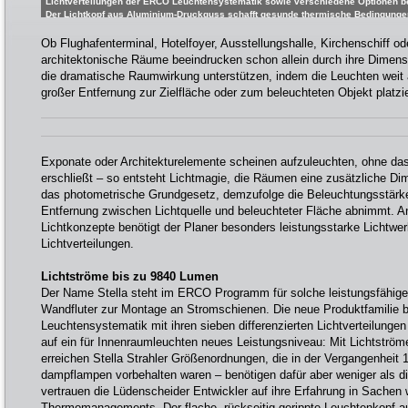
Lichtverteilungen der ERCO Leuchtensystematik sowie verschiedene Optionen bei
Der Lichtkopf aus Aluminium-Druckguss schafft gesunde thermische Bedingungen
[Bild: ERCO GmbH]
Ob Flughafenterminal, Hotelfoyer, Ausstellungshalle, Kirchenschiff od
architektonische Räume beeindrucken schon allein durch ihre Dimen
die dramatische Raumwirkung unterstützen, indem die Leuchten weit 
großer Entfernung zur Zielfläche oder zum beleuchteten Objekt platzi
Exponate oder Architekturelemente scheinen aufzuleuchten, ohne dass
erschließt – so entsteht Lichtmagie, die Räumen eine zusätzliche Dim
das photometrische Grundgesetz, demzufolge die Beleuchtungsstärk
Entfernung zwischen Lichtquelle und beleuchteter Fläche abnimmt. A
Lichtkonzepte benötigt der Planer besonders leistungsstarke Lichtwer
Lichtverteilungen.
Lichtströme bis zu 9840 Lumen
Der Name Stella steht im ERCO Programm für solche leistungsfähigen
Wandfluter zur Montage an Stromschienen. Die neue Produktfamilie 
Leuchtensystematik mit ihren sieben differenzierten Lichtverteilunge
auf ein für Innenraumleuchten neues Leistungsniveau: Mit Lichtströ
erreichen Stella Strahler Größenordnungen, die in der Vergangenheit
dampflampen vorbehalten waren – benötigen dafür aber weniger als di
vertrauen die Lüdenscheider Entwickler auf ihre Erfahrung in Sachen
Thermomanagements. Der flache, rückseitig gerippte Leuchtenkopf a