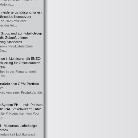
Casa Catasüs, entworfen
Antonio...
eiderte Lichtlösung für ein
führendes Kunstevent
ab 2026 offizieller
er der Art...
t Group und Zumtobel Group
 die Zukunft offener
ding-Standards
mes RealEstateCore-
Die...
ce in Lighting erhält ENEC-
fizierung für Officeleuchten-
730+
heit in der Planung, mehr
 im...
erstärkt sein OEM-Portfolio
ium
wird von einer Produktfamilie
e System PH - Louis Poulsen
 die RAUS "Rehwiese" Cabin
lte PH-Leuchten von Poul
n...
al - Modernes Lichtdesign
 Barock
entwickelt Lichtkonzept