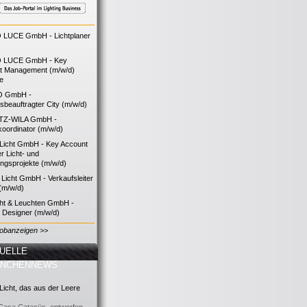
LUCE GmbH - Lichtplaner
 LUCE GmbH - Key
t Management (m/w/d)
ie
O GmbH -
bsbeauftragter City (m/w/d)
TZ-WILA GmbH -
koordinator (m/w/d)
icht GmbH - Key Account
 Licht- und
ngsprojekte (m/w/d)
icht GmbH - Verkaufsleiter
(m/w/d)
cht & Leuchten GmbH -
g Designer (m/w/d)
Jobanzeigen >>
UELLE
ANCHENNEWS
icht, das aus der Leere