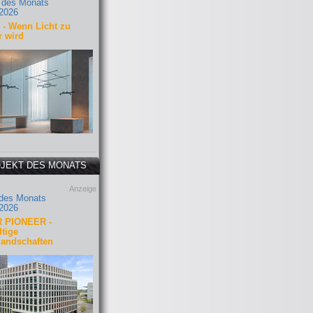
 des Monats
2026
- Wenn Licht zu
r wird
JEKT DES MONATS
Anzeige
 des Monats
2026
 PIONEER -
tige
landschaften