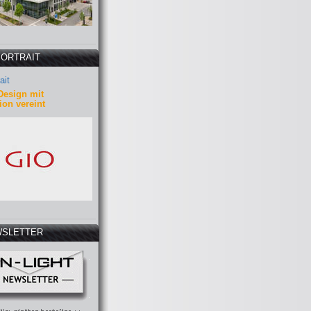
PORTRAIT
ait
Design mit
ion vereint
SLETTER