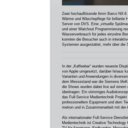
Zwei hochauflösende 6mm Barco NX-6 L
Wärme und Wäschepflege für brillante H
Server von DVS. Eine „virtuelle Spülmas
und einer Watchout Programmierung real
Wasserverbrauch für jedes einzelne Best
konnten die Besucher auch in interakt
Systemen ausgestattet, mehr über die 
In der „Kaffeebar“ wurden neueste Dis
von Apple umgesetzt, darüber hinaus ka
Varianten und Anwendungen in diversen
dem Messestand war die Siemens lifeK
die Shows wurden dabei live auf einem 
übertragen. Ein stimmiges Audiokonzep
das Full-Service Medientechnik Projekt 
professionellem Equipment und dem Te
metron und in Zusammenarbeit mit der 
Als internationaler Full-Service Dienstle
Medientechnik ist Creative Technolog
TV für Agenturen, Endkunden, Messebau