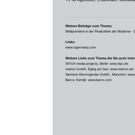
Weitere Beiträge zum Thema:
Weltpremiere in der Pinakothek der Moderne
- 
Links:
www.ctgermany.com
Weitere Links zum Thema die Sie auch inte
NIYU® media projects, Berlin:
www.niyu.de
metron GmbH, Eging am See:
www.metron.net
Siemens-Electrogeräte GmbH , München:
www.
Barco, Kortrijk:
www.barco.com