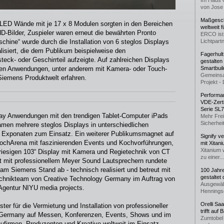
Im Haus 
von Jose 
Maßgeschn
ED Wände mit je 17 x 8 Modulen sorgten in den Bereichen
weltweit 
D-Bilder, Zuspieler waren erneut die bewährten Pronto
ERCO ist 
chine“ wurde durch die Installation von 6 steglos Displays
Lichtpartn
isiert, die dem Publikum beispielweise den
Fagerhul
eck- oder Geschirrteil aufzeigte. Auf zahlreichen Displays
gestalten
iven Anwendungen, unter anderem mit Kamera- oder Touch-
Smartbuil
Gemeinsa
Siemens Produktwelt erfahren.
Projekt - 
Performan
VDE-Zerti
Serie SL
play Anwendungen mit den trendigen Tablet-Computer iPads
Mehr Frei
Sicherheit
men mehrere steglos Displays in unterschiedlichen
 Exponaten zum Einsatz. Ein weiterer Publikumsmagnet auf
Signify v
ochArena mit faszinierenden Events und Kochvorführungen,
mit Xitan
Xitanium 
riesigen 103“ Display mit Kamera und Regietechnik von CT
zu einer...
t mit professionellem Meyer Sound Lautsprechern rundete
am Siemens Stand ab - technisch realisiert und betreut mit
100 Jahr
gestaltet
chnikteam von Creative Technology Germany im Auftrag von
Ausgewäh
Agentur NIYU media projects.
Henningse
Orelli Sa
ister für die Vermietung und Installation von professioneller
trifft auf
y Germany auf Messen, Konferenzen, Events, Shows und im
Zumtobel 
firmen, Produzenten und Kreative weltweit im Einsatz.