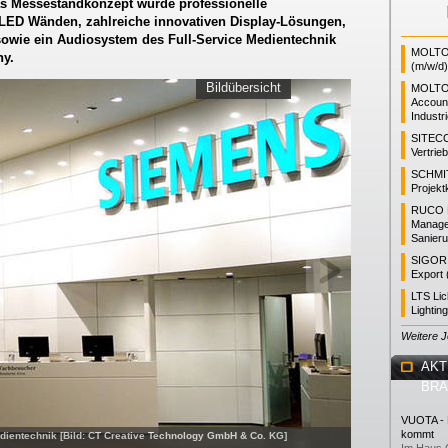
das Messestandkonzept wurde professionelle
LED Wänden, zahlreiche innovativen Display-Lösungen,
sowie ein Audiosystem des Full-Service Medientechnik
MOLTO 
ny.
(m/w/d)
Bildübersicht
MOLTO
Accoun
Industr
SITEC
Vertrie
SCHMI
Projekt
RUCO L
Manager
Sanieru
SIGOR L
Export 
LTS Li
Lightin
Weitere 
AKT
BR
VUOTA - L
kommt
edientechnik [Bild: CT Creative Technology GmbH & Co. KG]