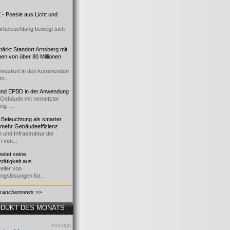
- Poesie aus Licht und
urbeleuchtung bewegt sich
ärkt Standort Arnsberg mit
onen von über 80 Millionen
nvestiert in den kommenden
n...
d EPBD in der Anwendung
e Gebäude mit vernetzter
ng -...
 Beleuchtung als smarter
 mehr Gebäudeeffizienz
 und Infrastruktur die
n von...
itet seine
tätigkeit aus
eller von
ngslösungen für...
Branchennews >>
DUKT DES MONATS
Anzeige