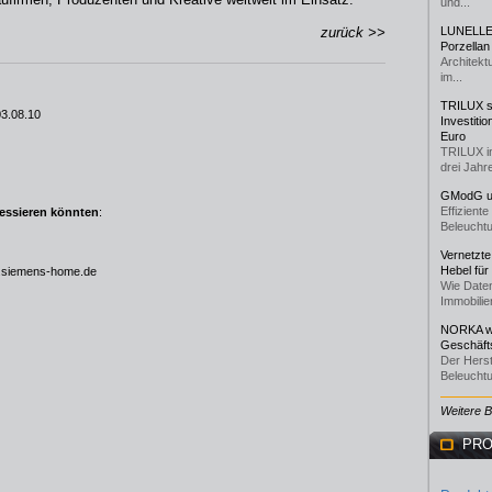
und...
zurück >>
LUNELLE 
Porzellan
Architekt
im...
TRILUX st
03.08.10
Investiti
Euro
TRILUX i
drei Jahre
GModG un
Effizient
ressieren könnten
:
Beleuchtu
Vernetzte
Hebel für
siemens-home.de
Wie Daten
Immobilie
NORKA we
Geschäfts
Der Herst
Beleuchtu
Weitere 
PRO