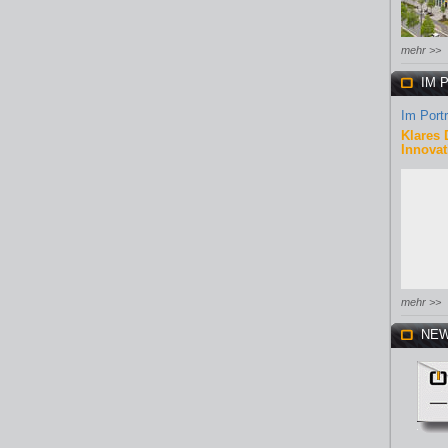
mehr >>
IM 
Im Portr
Klares 
Innovat
mehr >>
NEW