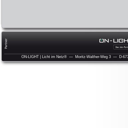
ON-LIGHT | Licht im Netz®
— Moritz-Walther-Weg 3
— D-673