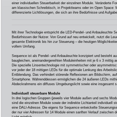
einer individuellen Steuerbarkeit der einzelnen Module. Veränderte 
am klassischen Schreibtisch, in Projektteams oder im Open Space: 
differenzierte Lichtlösungen, die sich an ihre Bedürfnisse und Aufga
Mit ihrer Technologie entspricht die LED-Pendel- und Anbauleuchte 
Bedürfnissen der Nutzer. Von Grund auf neu entwickelt, nutzt die Le
gesamte Elektronik bis hin zur Steuerung – die heutigen Möglichkeit
vollem Umfang.
Sequence ist als Pendel- und Anbauleuchte konzipiert und besteht a
baugleichen, aneinandergereihten Moduleinheiten mit je 6 x 3 mittig
Die spezielle Linsentechnologie mit symmetrischer oder asymmetrisch
vor jeder der 18 mittigen LEDs für die optimale Lenkung des Arbeitslic
Entblendung. Das verhindert störende Reflexionen am Bildschirm, au
Smartphone. Währenddessen ermöglichen die 24 äußeren LEDs mithil
Abdeckrahmens ein diffuses Umgebungslicht sowie eine insgesamt san
Individuell steuerbare Module
In drei logischen Gruppen (jeweils vier Module außen und sechs Mo
sind die einzelnen Module sowie der indirekte Lichtanteil individuell 
eine DALI-Adresse. Die eigens für Sequence entwickelte Steuerungsel
der nur vier Adressen für 14 Module einen sanften Verlauf zwischen 
Licht möglich.