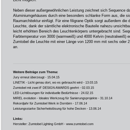
Neben dieser außergewöhnlichen Leistung zeichnet sich Sequence d
Aluminiumgehäuses durch eine besonders schlanke Form aus, die sic
Raumarchitektur einfügt. Für eine filigrane Optik sorgt außerdem die
Leuchte, dank der sämtliche elektronische Bauteile nahezu unsichtba
leicht erhöhten Bereich des Leuchtenkörpers untergebracht sind. Sequ
Farbtemperatur von 3000 (warmweiß) und 4000 Kelvin (neutralweiß) er
Zumtobel die Leuchte mit einer Länge von 1200 mm mit sechs oder
an.
Weitere Beiträge zum Thema:
Jury erneut überzeugt
- 15.04.15
LINETIK - Licht genau dort, wo es gebraucht wird
- 13.03.15
Zumtobel mit zwei iF DESIGN AWARDS geehrt
- 02.03.15
LED-Lichtlösungen für individuelle Bedürfnisse
- 24.02.15
MIREL evolution - Ideales Werkzeug für Sanierungsprojekte
- 31.10.14
Rekordjahr für Zumtobel Werk in Dornbirn
- 17.06.14
Leistungsstarke Sicherheitslösung für hohe Decken
- 13.06.14
Links:
Hersteller: Zumtobel Lighting GmbH -
www.zumtobel.com