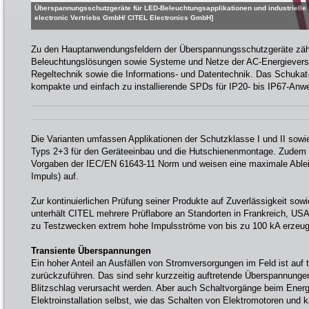
Überspannungsschutzgeräte für LED-Beleuchtungsapplikationen und industrielle
electronic Vertriebs GmbH/ CITEL Electronics GmbH]
Zu den Hauptanwendungsfeldern der Überspannungsschutzgeräte zä
Beleuchtungslösungen sowie Systeme und Netze der AC-Energieverso
Regeltechnik sowie die Informations- und Datentechnik. Das Schukat-P
kompakte und einfach zu installierende SPDs für IP20- bis IP67-An
Die Varianten umfassen Applikationen der Schutzklasse I und II sowi
Typs 2+3 für den Geräteeinbau und die Hutschienenmontage. Zudem er
Vorgaben der IEC/EN 61643-11 Norm und weisen eine maximale Ableit
Impuls) auf.
Zur kontinuierlichen Prüfung seiner Produkte auf Zuverlässigkeit sow
unterhält CITEL mehrere Prüflabore an Standorten in Frankreich, USA
zu Testzwecken extrem hohe Impulsströme von bis zu 100 kA erzeu
Transiente Überspannungen
Ein hoher Anteil an Ausfällen von Stromversorgungen im Feld ist auf
zurückzuführen. Das sind sehr kurzzeitig auftretende Überspannunge
Blitzschlag verursacht werden. Aber auch Schaltvorgänge beim Energi
Elektroinstallation selbst, wie das Schalten von Elektromotoren und 