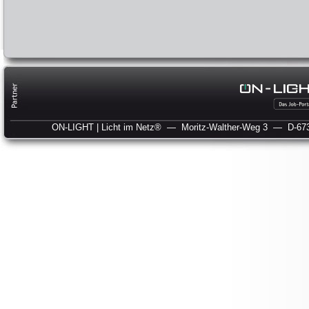
ON-LIGHT | Licht im Netz®
— Moritz-Walther-Weg 3
— D-673