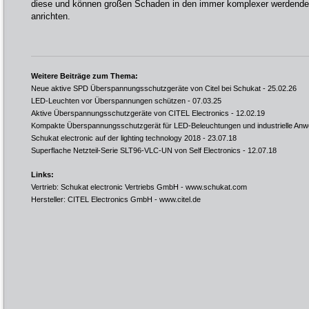
diese und können großen Schaden in den immer komplexer werdenden 
anrichten.
Weitere Beiträge zum Thema:
Neue aktive SPD Überspannungsschutzgeräte von Citel bei Schukat
- 25.02.26
LED-Leuchten vor Überspannungen schützen
- 07.03.25
Aktive Überspannungsschutzgeräte von CITEL Electronics
- 12.02.19
Kompakte Überspannungsschutzgerät für LED-Beleuchtungen und industrielle An
Schukat electronic auf der lighting technology 2018
- 23.07.18
Superflache Netzteil-Serie SLT96-VLC-UN von Self Electronics
- 12.07.18
Links:
Vertrieb: Schukat electronic Vertriebs GmbH -
www.schukat.com
Hersteller: CITEL Electronics GmbH -
www.citel.de