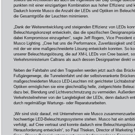
punkten mit einer einzigartigen Kombination aus hoher Effizienz un
Dadurch konnte Musco die Anzahl der LEDs und Optiken im Beleuch
die Gesamtgröße der Leuchten minimieren.
„Dank der Weiterentwicklung und steigenden Effizienz von LEDs konn
Beleuchtungskonzept entwickeln, das die spezifischen Designansprüch
dabei Kompromisse einzugehen“, sagte Jeff Rogers, Vice President 
Musco Lighting. „Cree hat uns die Performance, Zuverlässigkeit und Des
mit der wir eine maßgeschneiderte Lösung entwickeln konnten. So kon
unserer Beleuchtungslösung, die auf XM-L LEDs von Cree basiert, so
Verkehrsministerium Caltrans als auch dessen Designpartner direkt v
Neben der Fahrbahn und den Tragseilen werden jetzt auch das Brück
Fußgängerwege, die Tunneleinfahrt und der selbstverankerte Brücken
maßgeschneiderten Musco LED-Leuchten mit gerichteter Lichtabstrah
Optiken ermöglichen sie eine gleichmäßig helle, zielgerichtete Bele
dazu bei, Blendung und Lichtverschmutzung zu vermeiden. Außerdem p
Verkehrsteilnehmer von der Langlebigkeit der LEDs, denn dadurch ent
durch regelmäßige Wartungs- oder Reparaturarbeiten.
„Wir sind stolz darauf, mit Unternehmen wie Musco zusammenzuarbeite
hochwertige LED-Beleuchtungssysteme stehen. Musco hat ein ambiti
verfolgt, auf Cree vertraut und konnte dadurch eine Beleuchtungslösu
Herausforderung entwickeln“, so Paul Thieken, Director of Marketin