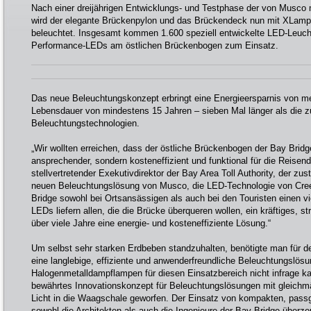
Nach einer dreijährigen Entwicklungs- und Testphase der von Musc
wird der elegante Brückenpylon und das Brückendeck nun mit XLam
beleuchtet. Insgesamt kommen 1.600 speziell entwickelte LED-Leuch
Performance-LEDs am östlichen Brückenbogen zum Einsatz.
Das neue Beleuchtungskonzept erbringt eine Energieersparnis von me
Lebensdauer von mindestens 15 Jahren – sieben Mal länger als die zuv
Beleuchtungstechnologien.
„Wir wollten erreichen, dass der östliche Brückenbogen der Bay Bridge
ansprechender, sondern kosteneffizient und funktional für die Reisend
stellvertretender Exekutivdirektor der Bay Area Toll Authority, der zu
neuen Beleuchtungslösung von Musco, die LED-Technologie von Cree e
Bridge sowohl bei Ortsansässigen als auch bei den Touristen einen vi
LEDs liefern allen, die die Brücke überqueren wollen, ein kräftiges, s
über viele Jahre eine energie- und kosteneffiziente Lösung.“
Um selbst sehr starken Erdbeben standzuhalten, benötigte man für 
eine langlebige, effiziente und anwenderfreundliche Beleuchtungslös
Halogenmetalldampflampen für diesen Einsatzbereich nicht infrage 
bewährtes Innovationskonzept für Beleuchtungslösungen mit gleichm
Licht in die Waagschale geworfen. Der Einsatz von kompakten, pas
sowohl die Architekten als auch die Ingenieure der Bay Bridge über