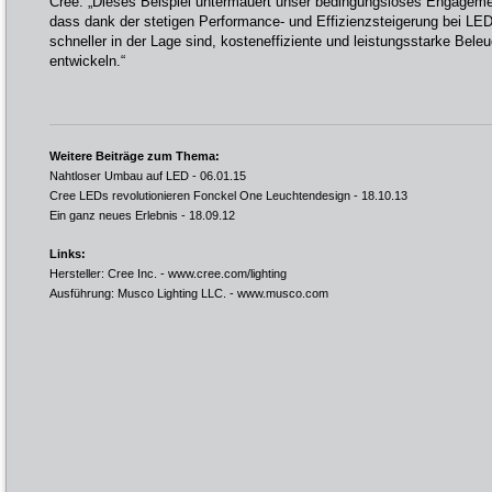
Cree. „Dieses Beispiel untermauert unser bedingungsloses Engagemen
dass dank der stetigen Performance- und Effizienzsteigerung bei 
schneller in der Lage sind, kosteneffiziente und leistungsstarke Bel
entwickeln.“
Weitere Beiträge zum Thema:
Nahtloser Umbau auf LED
- 06.01.15
Cree LEDs revolutionieren Fonckel One Leuchtendesign
- 18.10.13
Ein ganz neues Erlebnis
- 18.09.12
Links:
Hersteller: Cree Inc. -
www.cree.com/lighting
Ausführung: Musco Lighting LLC. -
www.musco.com