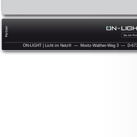
ON-LIGHT | Licht im Netz®
— Moritz-Walther-Weg 3
— D-673