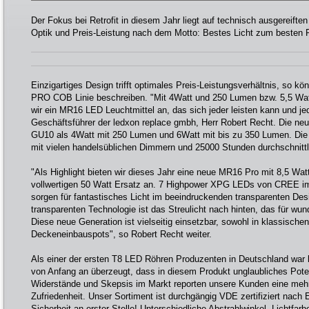
Der Fokus bei Retrofit in diesem Jahr liegt auf technisch ausgereifte
Optik und Preis-Leistung nach dem Motto: Bestes Licht zum besten P
Einzigartiges Design trifft optimales Preis-Leistungsverhältnis, so k
PRO COB Linie beschreiben. "Mit 4Watt und 250 Lumen bzw. 5,5 Wat
wir ein MR16 LED Leuchtmittel an, das sich jeder leisten kann und jede
Geschäftsführer der ledxon replace gmbh, Herr Robert Recht. Die n
GU10 als 4Watt mit 250 Lumen und 6Watt mit bis zu 350 Lumen. Die
mit vielen handelsüblichen Dimmern und 25000 Stunden durchschnittl
"Als Highlight bieten wir dieses Jahr eine neue MR16 Pro mit 8,5 Wa
vollwertigen 50 Watt Ersatz an. 7 Highpower XPG LEDs von CREE im
sorgen für fantastisches Licht im beeindruckenden transparenten Desi
transparenten Technologie ist das Streulicht nach hinten, das für wun
Diese neue Generation ist vielseitig einsetzbar, sowohl in klassische
Deckeneinbauspots", so Robert Recht weiter.
Als einer der ersten T8 LED Röhren Produzenten in Deutschland war
von Anfang an überzeugt, dass in diesem Produkt unglaubliches Potent
Widerstände und Skepsis im Markt reporten unsere Kunden eine mehr 
Zufriedenheit. Unser Sortiment ist durchgängig VDE zertifiziert nach
Sicherheit an erster Stelle! Unterschiedliche Abstrahlwinkel, Lichtfar