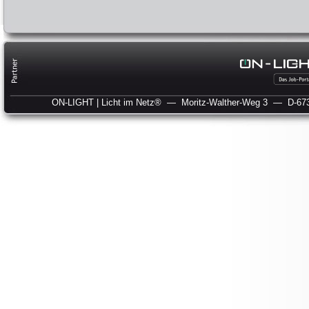
ON-LIGHT | Licht im Netz®
— Moritz-Walther-Weg 3
— D-673