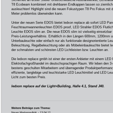
T8 Ecobeam kombiniert mit drehbaren Endkappen lassen so ziemlich
ausleuchten! Highlight sind die neuen Fokustypen T8 Pro Fokus mi
Meter problemlos überwinden kann.
Unter der neuen Serie EDOS bietet ledxon replace ab sofort LED Pa
Feuchtraumwannenleuchten EDOS proof, LED Strahler EDOS Flutlich
Leuchte EDOS slim an. Die neue EDOS slim ist vielseitig einsetzbar
Preis-Leistungverhältnis. Erhältlich in den Längen 600mm, 1200mm
Unterbauleuchte oder einfach nur als funktionale designorientierte Le
Beleuchtung, Regalbeleuchtung oder als Möbeleinbauleuchte bietet le
der schmalsten und schönsten LED Lichtleisten bzw. Leuchten an.
Die ledxon replace gmbh ist einer der ersten Anbieter mit einem LED R
Elektrofachgroßhandel im deutschsprachigen Raum. Wir leben den 3-s
bestens geschulten Mitarbeitern und überragender Produktperformanc
effiziente, langlebige und leuchtstarke LED Leuchtmittel und LED L
Licht zum besten Preis.
ledxon replace auf der Light+Building, Halle 4.1, Stand J40.
Weitere Beiträge zum Thema:
Neuer Markenauftritt
- 13.04.12