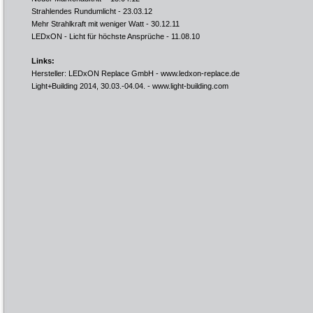
Strahlendes Rundumlicht
- 23.03.12
Mehr Strahlkraft mit weniger Watt
- 30.12.11
LEDxON - Licht für höchste Ansprüche
- 11.08.10
Links:
Hersteller: LEDxON Replace GmbH -
www.ledxon-replace.de
Light+Building 2014, 30.03.-04.04. -
www.light-building.com