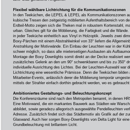
Flexibel wählbare Lichtrichtung für die Kommunikationszonen
In den Teeküchen, die LEPEL & LEPEL als Kommunikationszonen au
kubische Tresen den zeitgeistig möblierten Aufenthaltsbereich von d
Erdteil-Motto zeigen sich die Theken mal in robustem Kortenstahl, mal
urban. Gleiches gilt für die Möblierung, die Farbigkeit und die Wände
in jeder Teeküche einheitlich aus Vinyl in Holzoptik. Jeweils zwei d
Boxy-Pärchen mit einem Abstrahlwinkel von 33° liefern die Allgemeinb
Anstrahlung der Motivwände. Ein Einbau der Leuchten war in der Küh
schwer möglich, so dass alle mieterseitigen Ausbauten als Aufbaumo
Montage der Boxy Downlights somit direkt an der Decke realisiert wer
zusätzliches Gelenk an den um 90° schwenkbaren und bis zu 350° dre
individuelle Ausrichtung des Lichtes. Bei der Leuchten-Auswahl war die
Lichtrichtung eine wesentliche Prämisse. Denn die Teeküchen bilden
Mitarbeiter-Events, anlässlich derer die Möblierung temporär umgestel
mittels der Strahler einfach dorthin gebracht werden, wo es gebraucht
Ambitioniertes Gestaltungs- und Beleuchtungskonzept
Die Konferenzräume sind nach den Metropolen benannt, in denen HRS
Eine Motivwand, die ein markantes Bauwerk aus Städten wie Warsch
abbildet, sowie geradezu allegorisch ausgewählte Pendelleuchten verle
Adresse. Zusätzlich findet sich das Städtemotiv als Grafik auf der 
Glaswand. Auch hier sorgen Boxy-Downlights von Delta Light für ei
Grundbeleuchtung mit brillantem Licht.