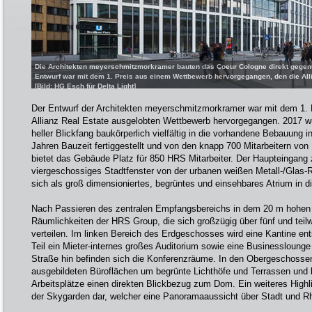
Die Architekten meyerschmitzmorkramer bauten das Coeur Cologne direkt gegenü
Entwurf war mit dem 1. Preis aus einem Wettbewerb hervorgegangen, den die Alli
[Bild: HG Esch für Delta Light]
Der Entwurf der Architekten meyerschmitzmorkramer war mit dem 1. 
Allianz Real Estate ausgelobten Wettbewerb hervorgegangen. 2017 wu
heller Blickfang baukörperlich vielfältig in die vorhandene Bebauung in
Jahren Bauzeit fertiggestellt und von den knapp 700 Mitarbeitern vo
bietet das Gebäude Platz für 850 HRS Mitarbeiter. Der Haupteingang z
viergeschossiges Stadtfenster von der urbanen weißen Metall-/Glas-
sich als groß dimensioniertes, begrüntes und einsehbares Atrium in d
Nach Passieren des zentralen Empfangsbereichs in dem 20 m hohen 
Räumlichkeiten der HRS Group, die sich großzügig über fünf und tei
verteilen. Im linken Bereich des Erdgeschosses wird eine Kantine en
Teil ein Mieter-internes großes Auditorium sowie eine Businesslounge
Straße hin befinden sich die Konferenzräume. In den Obergeschosse
ausgebildeten Büroflächen um begrünte Lichthöfe und Terrassen und 
Arbeitsplätze einen direkten Blickbezug zum Dom. Ein weiteres Highli
der Skygarden dar, welcher eine Panoramaaussicht über Stadt und Rhe