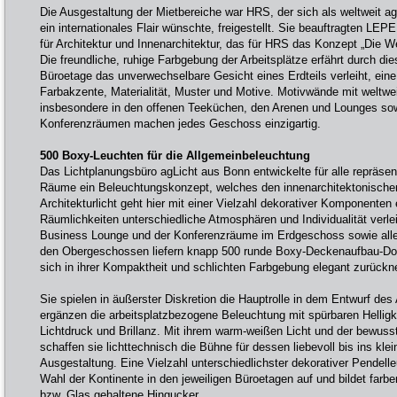
Die Ausgestaltung der Mietbereiche war HRS, der sich als weltweit a
ein internationales Flair wünschte, freigestellt. Sie beauftragten LE
für Architektur und Innenarchitektur, das für HRS das Konzept „Die We
Die freundliche, ruhige Farbgebung der Arbeitsplätze erfährt durch di
Büroetage das unverwechselbare Gesicht eines Erdteils verleiht, ei
Farbakzente, Materialität, Muster und Motive. Motivwände mit weltwe
insbesondere in den offenen Teeküchen, den Arenen und Lounges so
Konferenzräumen machen jedes Geschoss einzigartig.
500 Boxy-Leuchten für die Allgemeinbeleuchtung
Das Lichtplanungsbüro agLicht aus Bonn entwickelte für alle repräsen
Räume ein Beleuchtungskonzept, welches den innenarchitektonischen 
Architekturlicht geht hier mit einer Vielzahl dekorativer Komponenten
Räumlichkeiten unterschiedliche Atmosphären und Individualität verle
Business Lounge und der Konferenzräume im Erdgeschoss sowie aller
den Obergeschossen liefern knapp 500 runde Boxy-Deckenaufbau-Downl
sich in ihrer Kompaktheit und schlichten Farbgebung elegant zurück
Sie spielen in äußerster Diskretion die Hauptrolle in dem Entwurf des 
ergänzen die arbeitsplatzbezogene Beleuchtung mit spürbaren Helligk
Lichtdruck und Brillanz. Mit ihrem warm-weißen Licht und der bewu
schaffen sie lichttechnisch die Bühne für dessen liebevoll bis ins klei
Ausgestaltung. Eine Vielzahl unterschiedlichster dekorativer Pendelle
Wahl der Kontinente in den jeweiligen Büroetagen auf und bildet farb
bzw. Glas gehaltene Hingucker.