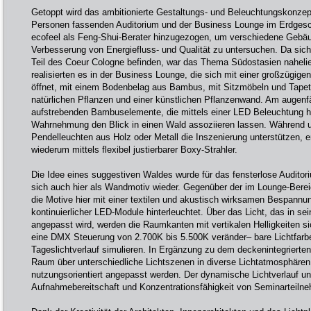
Getoppt wird das ambitionierte Gestaltungs- und Beleuchtungskonze
Personen fassenden Auditorium und der Business Lounge im Erdge
ecofeel als Feng-Shui-Berater hinzugezogen, um verschiedene Gebäud
Verbesserung von Energiefluss- und Qualität zu untersuchen. Da sic
Teil des Coeur Cologne befinden, war das Thema Südostasien nahelie
realisierten es in der Business Lounge, die sich mit einer großzügig
öffnet, mit einem Bodenbelag aus Bambus, mit Sitzmöbeln und Tapet
natürlichen Pflanzen und einer künstlichen Pflanzenwand. Am augenfäl
aufstrebenden Bambuselemente, die mittels einer LED Beleuchtung hin
Wahrnehmung den Blick in einen Wald assoziieren lassen. Während u
Pendelleuchten aus Holz oder Metall die Inszenierung unterstützen, e
wiederum mittels flexibel justierbarer Boxy-Strahler.
Die Idee eines suggestiven Waldes wurde für das fensterlose Audito
sich auch hier als Wandmotiv wieder. Gegenüber der im Lounge-Berei
die Motive hier mit einer textilen und akustisch wirksamen Bespannung
kontinuierlicher LED-Module hinterleuchtet. Über das Licht, das in se
angepasst wird, werden die Raumkanten mit vertikalen Helligkeiten s
eine DMX Steuerung von 2.700K bis 5.500K veränder– bare Lichtfarbe
Tageslichtverlauf simulieren. In Ergänzung zu dem deckenintegrierten 
Raum über unterschiedliche Lichtszenen in diverse Lichtatmosphären
nutzungsorientiert angepasst werden. Der dynamische Lichtverlauf un
Aufnahmebereitschaft und Konzentrationsfähigkeit von Seminarteiln