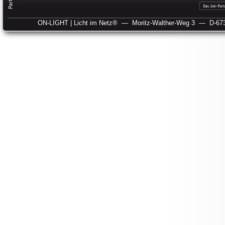
ON-LIGHT | Licht im Netz®
— Moritz-Walther-Weg 3
— D-673