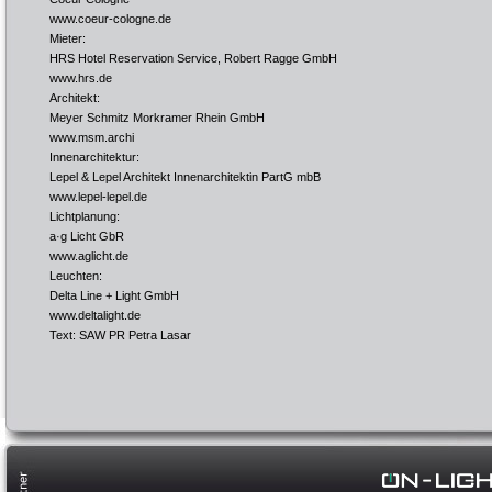
www.coeur-cologne.de
Mieter:
HRS Hotel Reservation Service, Robert Ragge GmbH
www.hrs.de
Architekt:
Meyer Schmitz Morkramer Rhein GmbH
www.msm.archi
Innenarchitektur:
Lepel & Lepel Architekt Innenarchitektin PartG mbB
www.lepel-lepel.de
Lichtplanung:
a·g Licht GbR
www.aglicht.de
Leuchten:
Delta Line + Light GmbH
www.deltalight.de
Text: SAW PR Petra Lasar