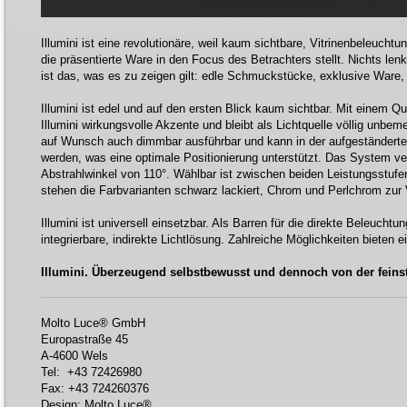
Illumini ist eine revolutionäre, weil kaum sichtbare, Vitrinenbeleuchtu
die präsentierte Ware in den Focus des Betrachters stellt. Nichts lenkt
ist das, was es zu zeigen gilt: edle Schmuckstücke, exklusive Ware,
Illumini ist edel und auf den ersten Blick kaum sichtbar. Mit einem Q
Illumini wirkungsvolle Akzente und bleibt als Lichtquelle völlig unbem
auf Wunsch auch dimmbar ausführbar und kann in der aufgeständerte
werden, was eine optimale Positionierung unterstützt. Das System ve
Abstrahlwinkel von 110°. Wählbar ist zwischen beiden Leistungsstuf
stehen die Farbvarianten schwarz lackiert, Chrom und Perlchrom zur 
Illumini ist universell einsetzbar. Als Barren für die direkte Beleuchtu
integrierbare, indirekte Lichtlösung. Zahlreiche Möglichkeiten bieten e
Illumini. Überzeugend selbstbewusst und dennoch von der feinst
Molto Luce® GmbH
Europastraße 45
A-4600 Wels
Tel: +43 72426980
Fax: +43 724260376
Design: Molto Luce®