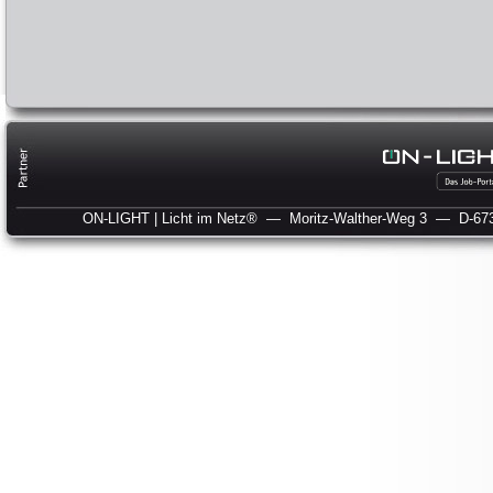
ON-LIGHT | Licht im Netz®
— Moritz-Walther-Weg 3
— D-673