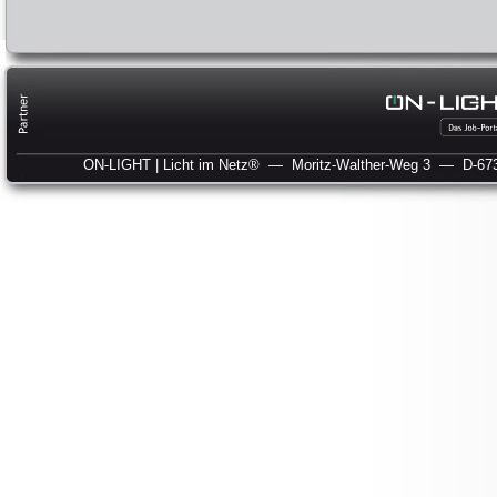
ON-LIGHT | Licht im Netz®
— Moritz-Walther-Weg 3
— D-673