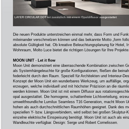
LAYER CIRCULAR DOT ist zusätzlich mit einem Opaldiffusor ausgestattet
Die neuen Produkte unterstreichen einmal mehr, dass Form und Funk
miteinander verschmelzen können und das bekannte Motto „form follo
absolute Gültigkeit hat. Ob kreative Beleuchtungsplanung für Hotel, I
Wohnraum, Molto Luce bietet die richtigen Lösungen für Ihre Projekte
MOON UNIT
-
Let it flow
Moon Unit demonstriert eine überraschende Kombination zwischen G
als Systemhängeleuchte für große Konfigurationen, fließen die beina
federleicht durch den Raum. Speziell für Architekten und Interieur-Des
Konzept der Moon Unit ein wunderbares Werkzeug, um auffällige, org
erzeugen, welche individuell und mit höchster Präzision an die räum
werden können. Moon Unit ist mit einem Diffusor aus rotationsgesch
opal ausgestattet. Die homogene, schattenfreie Lichtverteilung, erzeu
umweltfreundliche Lumilux Seamless T16 Generation, macht Moon Un
hohen als auch durchschnittlichen Raumhöhen geeignet. Dank des m
speziellen Y- bzw. Längsverbindern, wird selbst bei großen Skulptur-K
einzelne elektrische Einspeisung benötigt. Moon Unit ist auch als ei
Wandleuchte verfügbar. Design: Serge und Robert Cornelissen.