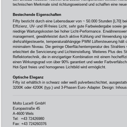
technischen Merkmale sind richtungsweisend und schaffen eine neue
Bestechende Eigenschaften
Fifty besticht durch eine Lebensdauer von ~ 50.000 Stunden [L70] be
Effizienz, UV- und IR-freies Licht, sehr gute Farbwiedergabe sowie 
niedrige Wartungskosten bei hoher Licht-Performance. Erwähnenswer
management, gewährleistet durch aktive Kühlung und Verwendung spez
drehzahlgesteuerte, temperaturabhängige PWM Lüftersteuerung hält 
minimalem Niveau. Die geringe Oberflächentemperatur des Strahlers
erleichtert die Servicierung und Lichteinstellung. Weiteres Plus des St
Reflektortechnik, die in einzigartiger Kombination mit einem hocheffi
einen Wirkungsgrad von über 90% garantiert und weder Farbverfälschu
Hot-Spot freies und homogenes Lichtbild wird ermöglicht.
Optische Eleganz
Fifty ist erhältlich in schwarz oder weiß pulverbeschichtet, ausgestat
3200K oder 4200K (typ.) und 3-Phasen Euro- Adapter. Design: Inhous
Molto Luce® GmbH
Europastraße 45
A-4600 Wels
Tel: +43 72426980
Fax: +43 724260376