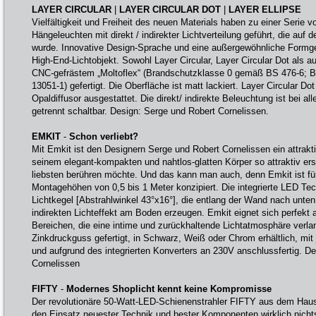
LAYER CIRCULAR
|
LAYER CIRCULAR DOT
|
LAYER ELLIPSE
Vielfältigkeit und Freiheit des neuen Materials haben zu einer Serie 
Hängeleuchten mit direkt / indirekter Lichtverteilung geführt, die auf
wurde. Innovative Design-Sprache und eine außergewöhnliche Form
High-End-Lichtobjekt. Sowohl Layer Circular, Layer Circular Dot als a
CNC-gefrästem „Moltoflex“ (Brandschutzklasse 0 gemäß BS 476-6; B
13051-1) gefertigt. Die Oberfläche ist matt lackiert. Layer Circular Do
Opaldiffusor ausgestattet. Die direkt/ indirekte Beleuchtung ist bei al
getrennt schaltbar. Design: Serge und Robert Cornelissen.
EMKIT
-
Schon verliebt?
Mit Emkit ist den Designern Serge und Robert Cornelissen ein attrakt
seinem elegant-kompakten und nahtlos-glatten Körper so attraktiv e
liebsten berühren möchte. Und das kann man auch, denn Emkit ist fü
Montagehöhen von 0,5 bis 1 Meter konzipiert. Die integrierte LED Tec
Lichtkegel [Abstrahlwinkel 43°x16°], die entlang der Wand nach unten 
indirekten Lichteffekt am Boden erzeugen. Emkit eignet sich perfekt a
Bereichen, die eine intime und zurückhaltende Lichtatmosphäre verla
Zinkdruckguss gefertigt, in Schwarz, Weiß oder Chrom erhältlich, mit
und aufgrund des integrierten Konverters an 230V anschlussfertig. D
Cornelissen
FIFTY
-
Modernes Shoplicht kennt keine Kompromisse
Der revolutionäre 50-Watt-LED-Schienenstrahler FIFTY aus dem Haus
den Einsatz neuester Technik und bester Komponenten wirklich nicht