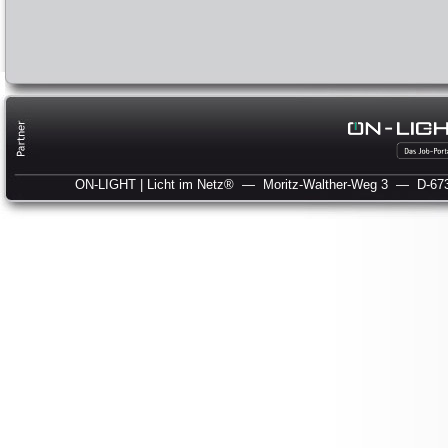
ON-LIGHT | Licht im Netz®
— Moritz-Walther-Weg 3
— D-673