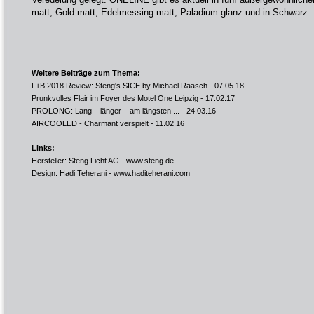
matt, Gold matt, Edelmessing matt, Paladium glanz und in Schwarz.
Weitere Beiträge zum Thema:
L+B 2018 Review: Steng's SICE by Michael Raasch
- 07.05.18
Prunkvolles Flair im Foyer des Motel One Leipzig
- 17.02.17
PROLONG: Lang – länger – am längsten ...
- 24.03.16
AIRCOOLED - Charmant verspielt
- 11.02.16
Links:
Hersteller: Steng Licht AG -
www.steng.de
Design: Hadi Teherani -
www.haditeherani.com