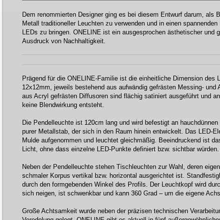
Dem renommierten Designer ging es bei diesem Entwurf darum, als B
Metall traditioneller Leuchten zu verwenden und in einen spannende
LEDs zu bringen. ONELINE ist ein ausgesprochen ästhetischer und gl
Ausdruck von Nachhaltigkeit.
Prägend für die ONELINE-Familie ist die einheitliche Dimension des 
12x12mm, jeweils bestehend aus aufwändig gefrästen Messing- und
aus Acryl gefrästen Diffusoren sind flächig satiniert ausgeführt und a
keine Blendwirkung entsteht.
Die Pendelleuchte ist 120cm lang und wird befestigt an hauchdünnen 
purer Metallstab, der sich in den Raum hinein entwickelt. Das LED-El
Mulde aufgenommen und leuchtet gleichmäßig. Beeindruckend ist das 
Licht, ohne dass einzelne LED-Punkte definiert bzw. sichtbar würden.
Neben der Pendelleuchte stehen Tischleuchten zur Wahl, deren eigen
schmaler Korpus vertikal bzw. horizontal ausgerichtet ist. Standfest
durch den formgebenden Winkel des Profils. Der Leuchtkopf wird durc
sich neigen, ist schwenkbar und kann 360 Grad – um die eigene Achs
Große Achtsamkeit wurde neben der präzisen technischen Verarbeitun
Veredelung gelegt. ONELINE gibt es aktuell in fünf außergewöhnlich