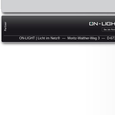
ON-LIGHT | Licht im Netz®
— Moritz-Walther-Weg 3
— D-673