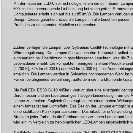
Mit der neuesten LED-Chip-Technologie liefern die dimmbaren Lam
500lm+ eine hervorragende Lichtleistung bei verringertem Stromverbra
Lichtausbeute erhöht sich auf bis zu 85 lm/W. Die Lampen verfügen 
Design. Dieses garantiert, dass die Lampen in alle Leuchten passen,
Profil den zu ersetzenden Modellen entsprechen.
Zudem verfügen die Lampen über Sylvanias Coolfit-Technologie mit 
Wärmeregulierung. Die Lampen überwachen ihre Temperatur selbst und
automatisch bei Überhitzung in geschlossenen Leuchten, was die Zuve
Lebensdauer erhöht. Die kompakten, energieeffizienten Produkte sind
(2.700 K), 525 lm (3.000 K) und 550 lm (4.000 K) – bei Ausstrahlungs
erhältlich. Die Lampen werden in Sylvanias hochmodernen Werk im be
Für ein beruhigendes Gefühl sorgt außerdem die marktführende Garant
Die RefLED+ ES50 GU10 445lm+ verfügt über eine einzigartig geringe
Durchmesser und ein facettenartiges Halogen-Linsendesign, um die Äst
Lampe zu erhalten. Zugleich überzeugt sie mit einem hohen Wirkung
einem fantastischen Lichteffekt. Das Design der Lampen ermöglicht 
ohne sichtbaren Kühlkörper auskommt. Das erlaubt eine Verwendung 
Strahlern jeder Farbe, da die Farbharmonie zwischen Lampe und Leuc
wird ein im Vergleich zu herkömmlichen LED-Lampen ungewöhnlich weite
Zur Erhöhung des Sparpotenzials ist die RefLED+ ES50 GU10 445lm