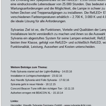
eine eindrucksvolle Lebensdauer von 25.000 Stunden. Das bedeutet
Wartungsanforderungen und die Möglichkeit, die Lampe in schwer zu 
hohen Decken und Treppenaufgängen zu installieren. Die RefLED+ ES
verschiedenen Farbtemperaturen erhältlich – 2.700 K, 3.000 K und 4.
die ideale Lösung für alle Anforderungen.
Sylvanias Ziel ist es, die Funktionen, Vorteile und Qualitäten der La
Installateure leicht verständlich zu machen und ihnen so die Auswahl 
Sylvania ein abgestuftes System für seine Lampen entwickelt; RefL
besten ihrer Klasse, gefolgt von RefLED+ und schließlich RefLED, wo
Funktionalität, Leistung, Aussehen und Kosten unterscheiden.
Weitere Beiträge zum Thema:
Feilo Sylvania startet auf der Light+Building
- 14.03.16
Installation in Lichtgeschwindigkeit
- 23.02.16
Aus Havells Sylvania wird Feilo Sylvania
- 17.02.16
Sylvania geht in neue Hände
- 18.12.15
Concord Beacon Tune trifft den richtigen Ton
- 10.11.15
Aufsehen erregen mit BEACON XL
- 15.10.14
Links:
Hersteller: Havells Sylvania Germany GmbH -
www.sylvania-licht.com