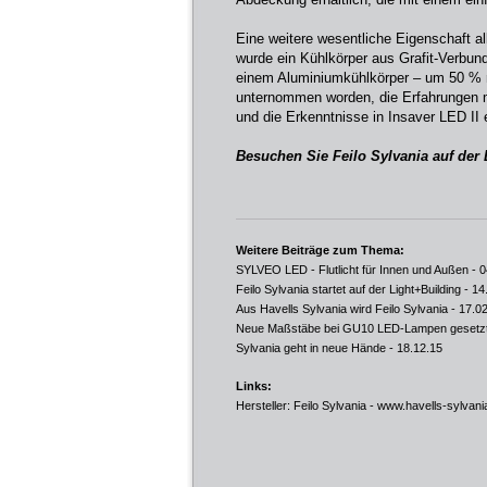
Eine weitere wesentliche Eigenschaft all
wurde ein Kühlkörper aus Grafit-Verbun
einem Aluminiumkühlkörper – um 50 % r
unternommen worden, die Erfahrungen mi
und die Erkenntnisse in Insaver LED II 
Besuchen Sie Feilo Sylvania auf der 
Weitere Beiträge zum Thema:
SYLVEO LED - Flutlicht für Innen und Außen
- 0
Feilo Sylvania startet auf der Light+Building
- 14
Aus Havells Sylvania wird Feilo Sylvania
- 17.0
Neue Maßstäbe bei GU10 LED-Lampen gesetz
Sylvania geht in neue Hände
- 18.12.15
Links:
Hersteller: Feilo Sylvania -
www.havells-sylvan