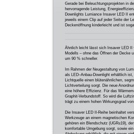
Gerade bei Beleuchtungsprojekten in d
hervorragende Leistung, Energieeffizien
Downlights Lumiance Insaver LED II en
jeweils einem Clip auf jeder Seite der L
Deckenöffnung kinderleicht und ist soga
Ähnlich leicht lässt sich Insaver LED I
Modells – ohne das Öffnen der Decke u
um 90 % schneller.
Im Rahmen der Neugestaltung von Lumia
als LED–Anbau-Downlight erhältlich ist,
Lichtquelle einen blütenähnlichen, segm
Lichtverteilung sorgt. Die neue Anordnu
eine höhere Effizienz. Für das Wärmem
Graphit-Verbundstoff. So wird die Luftzi
trägt zu einem hohen Wirkungsgrad von 
Die Insaver LED II-Reihe beinhaltet ver
Werkzeuge an einem magnetischen Kont
gehören ein Blendschutz (UGR≤19), der 
komfortable Umgebung sorgt, sowie ein T
Abdeckung erhältlich, die mit einem ei