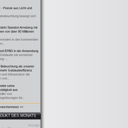
- Poesie aus Licht und
urbeleuchtung bewegt sich
ärkt Standort Arnsberg mit
onen von über 80 Millionen
nvestiert in den kommenden
n...
d EPBD in der Anwendung
e Gebäude mit vernetzter
ng -...
 Beleuchtung als smarter
 mehr Gebäudeeffizienz
 und Infrastruktur die
n von...
itet seine
tätigkeit aus
eller von
ngslösungen für...
Branchennews >>
DUKT DES MONATS
Anzeige