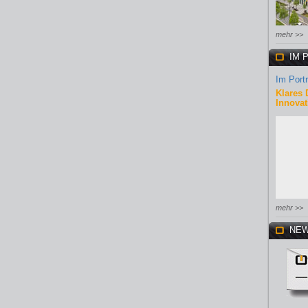
mehr >>
IM 
Im Portr
Klares 
Innovat
mehr >>
NEW