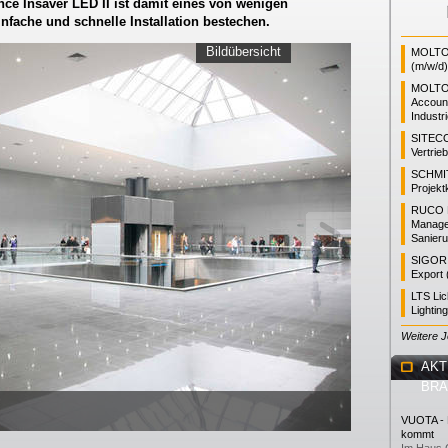
ce Insaver LED II ist damit eines von wenigen
infache und schnelle Installation bestechen.
Bildübersicht
MOLTO 
(m/w/d)
MOLTO
Accoun
Industr
SITEC
Vertrie
SCHMI
Projekt
RUCO L
Manager
Sanieru
SIGOR L
Export 
LTS Li
Lightin
Weitere 
AKT
BR
VUOTA - L
kommt