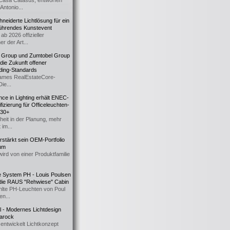
Casa Catasüs, entworfen
Antonio...
eiderte Lichtlösung für ein
führendes Kunstevent
ab 2026 offizieller
er der Art...
t Group und Zumtobel Group
 die Zukunft offener
ding-Standards
mes RealEstateCore-
Die...
ce in Lighting erhält ENEC-
fizierung für Officeleuchten-
730+
heit in der Planung, mehr
 im...
erstärkt sein OEM-Portfolio
ium
wird von einer Produktfamilie
e System PH - Louis Poulsen
 die RAUS "Rehwiese" Cabin
lte PH-Leuchten von Poul
n...
al - Modernes Lichtdesign
 Barock
entwickelt Lichtkonzept