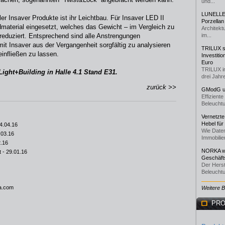
und...
LUNELLE 
er Insaver Produkte ist ihr Leichtbau. Für Insaver LED II
Porzellan
dmaterial eingesetzt, welches das Gewicht – im Vergleich zu
Architekt
eduziert. Entsprechend sind alle Anstrengungen
im...
t Insaver aus der Vergangenheit sorgfältig zu analysieren
TRILUX st
einfließen zu lassen.
Investiti
Euro
TRILUX i
Light+Building in Halle 4.1 Stand E31.
drei Jahre
zurück >>
GModG un
Effizient
Beleuchtu
Vernetzte
Hebel für
4.04.16
Wie Daten
.03.16
Immobilie
2.16
NORKA we
t
- 29.01.16
Geschäfts
Der Herst
Beleuchtu
ia.com
Weitere 
PRO