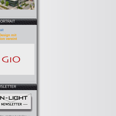
PORTRAIT
ait
Design mit
ion vereint
SLETTER