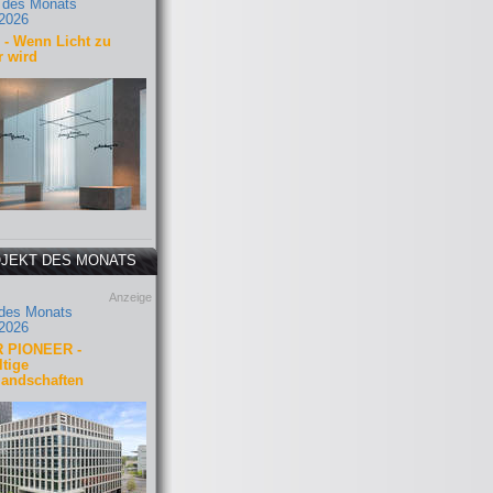
 des Monats
2026
- Wenn Licht zu
r wird
JEKT DES MONATS
Anzeige
 des Monats
2026
 PIONEER -
tige
landschaften