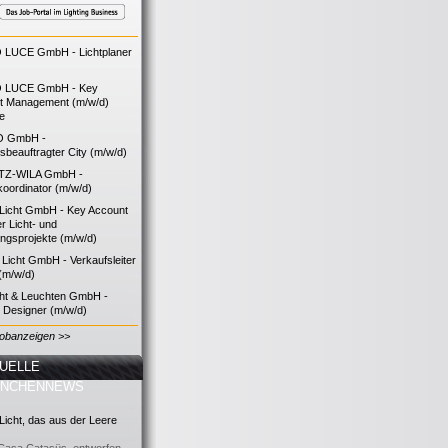
LUCE GmbH - Lichtplaner
 LUCE GmbH - Key
t Management (m/w/d)
ie
O GmbH -
bsbeauftragter City (m/w/d)
TZ-WILA GmbH -
koordinator (m/w/d)
icht GmbH - Key Account
 Licht- und
ngsprojekte (m/w/d)
icht GmbH - Verkaufsleiter
(m/w/d)
cht & Leuchten GmbH -
g Designer (m/w/d)
Jobanzeigen >>
UELLE
ANCHENNEWS
icht, das aus der Leere