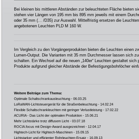
Bei kleinen bis mittleren Abständen zur beleuchteten Fläche bieten s
stehen vier Längen von 195 mm bis 895 mm jeweils mit einem Durc
oder 35 mm (… /D35) zur Auswahl. Mittelfristig ersetzen die Leucht
angebotenen Leuchten PLD M 160 W.
Im Vergleich zu den Vorgängerprodukten bieten die Leuchten einen zw
Lumen-Output. Die Varianten mit 35 mm Durchmesser lassen sich z
schalten. Ein Wechsel auf die neuen „140er“ Leuchten gestaltet sich 
Produkte aufgrund gleicher Abstände der Befestigungsbohrlöcher ein
Weitere Beiträge zum Thema:
Optimale Schaltschrankausleuchtung
- 06.03.25
LoRaWAN-Lichtsteuergerät für die Straßenbeleuchtung
- 14.02.24
Flexible Schaltschrankleuchten mit geringer Verlustleistung
- 17.02.22
ACURIA - Das Licht der optimalen Produktion
- 15.06.21
Mehr Lichtstärke trotz diffusem Licht
- 03.07.18
ROCIA.focus mit Design-Award ausgezeichnet
- 12.04.17
Hightech-Licht für Hightech-Maschinen
- 15.09.15
Lichtstarker und effizienter Rohrleuchten-Ersatz
- 16.09.13