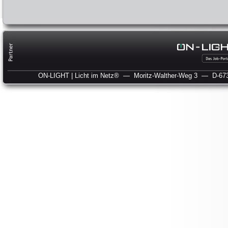
ON-LIGHT | Licht im Netz®
— Moritz-Walther-Weg 3
— D-673