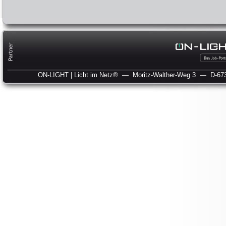
ON-LIGHT | Licht im Netz®
— Moritz-Walther-Weg 3
— D-673