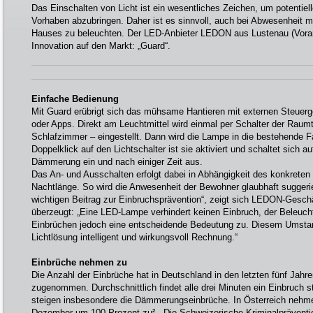
Das Einschalten von Licht ist ein wesentliches Zeichen, um potentiel
Vorhaben abzubringen. Daher ist es sinnvoll, auch bei Abwesenheit
Hauses zu beleuchten. Der LED-Anbieter LEDON aus Lustenau (Vorarlb
Innovation auf den Markt: „Guard“.
Einfache Bedienung
Mit Guard erübrigt sich das mühsame Hantieren mit externen Steuerg
oder Apps. Direkt am Leuchtmittel wird einmal per Schalter der Raum
Schlafzimmer – eingestellt. Dann wird die Lampe in die bestehende 
Doppelklick auf den Lichtschalter ist sie aktiviert und schaltet sich 
Dämmerung ein und nach einiger Zeit aus.
Das An- und Ausschalten erfolgt dabei in Abhängigkeit des konkreten
Nachtlänge. So wird die Anwesenheit der Bewohner glaubhaft suggerier
wichtigen Beitrag zur Einbruchsprävention“, zeigt sich LEDON-Gesch
überzeugt: „Eine LED-Lampe verhindert keinen Einbruch, der Beleuc
Einbrüchen jedoch eine entscheidende Bedeutung zu. Diesem Umstan
Lichtlösung intelligent und wirkungsvoll Rechnung.“
Einbrüche nehmen zu
Die Anzahl der Einbrüche hat in Deutschland in den letzten fünf Jahre
zugenommen. Durchschnittlich findet alle drei Minuten ein Einbruch s
steigen insbesondere die Dämmerungseinbrüche. In Österreich nehm
Dezember um 100 Prozent zu². Die Schweizerische Kriminalprävention