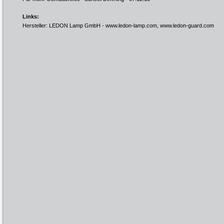
Links:
Hersteller: LEDON Lamp GmbH -
www.ledon-lamp.com
,
www.ledon-guard.com