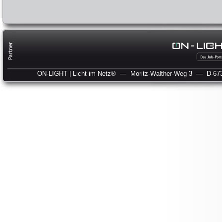
ON-LIGHT | Licht im Netz®
— Moritz-Walther-Weg 3
— D-673