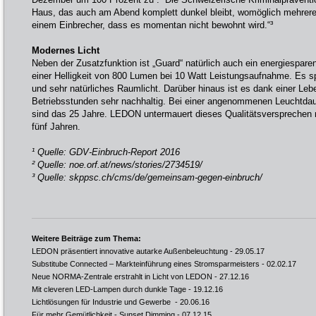
Haus, das auch am Abend komplett dunkel bleibt, womöglich mehrere A
einem Einbrecher, dass es momentan nicht bewohnt wird.“³
Modernes Licht
Neben der Zusatzfunktion ist „Guard“ natürlich auch ein energiesparen
einer Helligkeit von 800 Lumen bei 10 Watt Leistungsaufnahme. Es
und sehr natürliches Raumlicht. Darüber hinaus ist es dank einer Le
Betriebsstunden sehr nachhaltig. Bei einer angenommenen Leuchtdau
sind das 25 Jahre. LEDON untermauert dieses Qualitätsversprechen mi
fünf Jahren.
¹ Quelle: GDV-Einbruch-Report 2016
² Quelle:
noe.orf.at/news/stories/2734519/
³ Quelle:
skppsc.ch/cms/de/gemeinsam-gegen-einbruch/
Weitere Beiträge zum Thema:
LEDON präsentiert innovative autarke Außenbeleuchtung
- 29.05.17
Substitube Connected – Markteinführung eines Stromsparmeisters
- 02.02.17
Neue NORMA-Zentrale erstrahlt in Licht von LEDON
- 27.12.16
Mit cleveren LED-Lampen durch dunkle Tage
- 19.12.16
Lichtlösungen für Industrie und Gewerbe
- 20.06.16
Für mehr Gemütlichkeit - Sunset Dimming
- 07.12.15