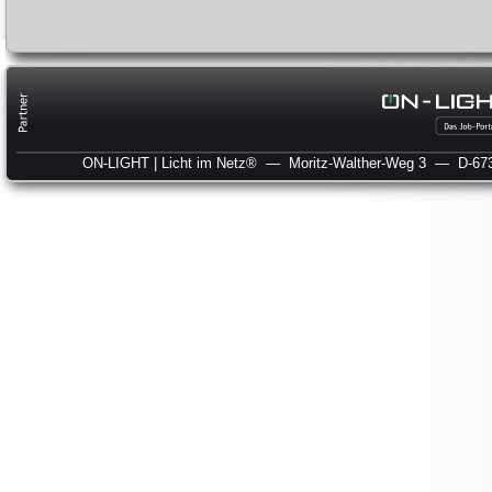
ON-LIGHT | Licht im Netz®
— Moritz-Walther-Weg 3
— D-673