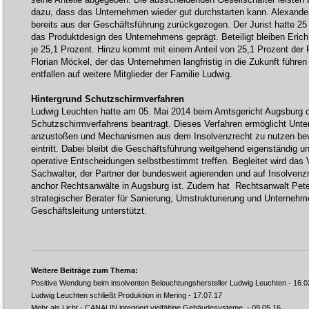
dazu, dass das Unternehmen wieder gut durchstarten kann. Alexander
bereits aus der Geschäftsführung zurückgezogen. Der Jurist hatte 25
das Produktdesign des Unternehmens geprägt. Beteiligt bleiben Eric
je 25,1 Prozent. Hinzu kommt mit einem Anteil von 25,1 Prozent der 
Florian Möckel, der das Unternehmen langfristig in die Zukunft führen
entfallen auf weitere Mitglieder der Familie Ludwig.
Hintergrund Schutzschirmverfahren
Ludwig Leuchten hatte am 05. Mai 2014 beim Amtsgericht Augsburg d
Schutzschirmverfahrens beantragt. Dieses Verfahren ermöglicht Unt
anzustoßen und Mechanismen aus dem Insolvenzrecht zu nutzen bevo
eintritt. Dabei bleibt die Geschäftsführung weitgehend eigenständig u
operative Entscheidungen selbstbestimmt treffen. Begleitet wird das 
Sachwalter, der Partner der bundesweit agierenden und auf Insolvenzr
anchor Rechtsanwälte in Augsburg ist. Zudem hat Rechtsanwalt Pet
strategischer Berater für Sanierung, Umstrukturierung und Unternehm
Geschäftsleitung unterstützt.
Weitere Beiträge zum Thema:
Positive Wendung beim insolventen Beleuchtungshersteller Ludwig Leuchten
- 16.0
Ludwig Leuchten schließt Produktion in Mering
- 17.07.17
Mehr als Licht - CANALIN integriert vielfältige Gebäudesysteme
- 09.05.16