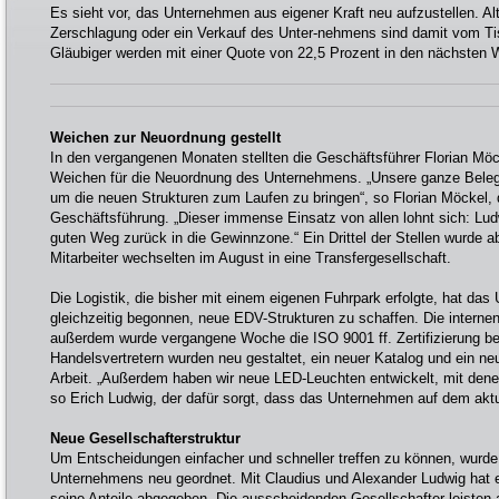
Es sieht vor, das Unternehmen aus eigener Kraft neu aufzustellen. Al
Zerschlagung oder ein Verkauf des Unter-nehmens sind damit vom Ti
Gläubiger werden mit einer Quote von 22,5 Prozent in den nächsten
Weichen zur Neuordnung gestellt
In den vergangenen Monaten stellten die Geschäftsführer Florian Möc
Weichen für die Neuordnung des Unternehmens. „Unsere ganze Belegsc
um die neuen Strukturen zum Laufen zu bringen“, so Florian Möckel, 
Geschäftsführung. „Dieser immense Einsatz von allen lohnt sich: Lud
guten Weg zurück in die Gewinnzone.“ Ein Drittel der Stellen wurde a
Mitarbeiter wechselten im August in eine Transfergesellschaft.
Die Logistik, die bisher mit einem eigenen Fuhrpark erfolgte, hat da
gleichzeitig begonnen, neue EDV-Strukturen zu schaffen. Die interne
außerdem wurde vergangene Woche die ISO 9001 ff. Zertifizierung bes
Handelsvertretern wurden neu gestaltet, ein neuer Katalog und ein neuer
Arbeit. „Außerdem haben wir neue LED-Leuchten entwickelt, mit dene
so Erich Ludwig, der dafür sorgt, dass das Unternehmen auf dem aktu
Neue Gesellschafterstruktur
Um Entscheidungen einfacher und schneller treffen zu können, wurde 
Unternehmens neu geordnet. Mit Claudius und Alexander Ludwig hat e
seine Anteile abgegeben. Die ausscheidenden Gesellschafter leisten a