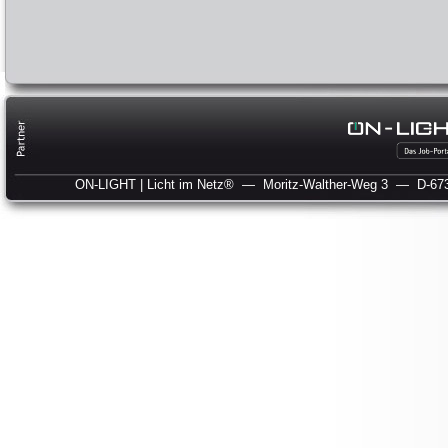
ON-LIGHT | Licht im Netz®
— Moritz-Walther-Weg 3
— D-673