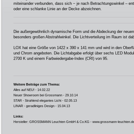
miteinander verbunden, dass sich − je nach Betrachtungswinkel – en
oder eine schlanke Linie an der Decke abzeichnen.
Die außergewöhnlich dynamische Form und die Abdeckung der neuen
besonders großen Abstrahlwinkel. Die Lichtverteilung im Raum ist d
LOX hat eine Größe von 1422 x 390 x 141 mm und wird in den Oberfl
und Chrom angeboten. Die Lichtabgabe erfolgt über sechs LED Module
2700 K und einem Farbwiedergabe-Index (CRI) von 95.
Weitere Beiträge zum Thema:
Alles auf NEU!
- 14.02.22
Neuer Showroom bei Grossmann
- 29.10.14
STAR - Strahlend elegantes Licht
- 02.05.13
LINAR - geradliniges Design
- 15.04.13
Links:
Hersteller: GROSSMANN Leuchten GmbH & Co.KG -
www.grossmann-leuchten.d