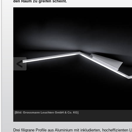
den Raum zu greifen scheint.
[Bild: Grossmann Leuchten GmbH & Co. KG]
Drei filigrane Profile aus Aluminium mit inkludierten, hocheffizienten