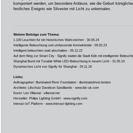
komponiert werden, um besondere Anlässe, wie die Geburt königlich
festliches Ereignis wie Silvester mit Licht zu untermalen.
Weitere Beiträge zum Thema:
1.100 Leuchten für ein historisches Wahrzeichen
- 30.05.24
Intelligente Beleuchtung und umfassende Konnektivität
- 09.02.23
Intelligent beleuchten statt abschalten
- 05.12.22
Auf dem Weg zur Smart City - Signify stattet die Stadt Köln mit intelligenter Beleuch
Shanghai Bund mit Tunable White LED-Beleuchtung in neuem Licht
- 31.05.19
Dynamisches Licht von Signify für Shanghai
- 29.11.18
Links:
Auftragsgeber: Illuminated River Foundation -
illuminatedriver.london
Architekt: Lifschutz Davidson Sandilands -
www.lds-uk.com
Kunst: Leo Villareal -
villareal.net
Hersteller: Philips Lighting GmbH -
www.signify.com
Interact IoT Platform -
www.interact-lighting.com