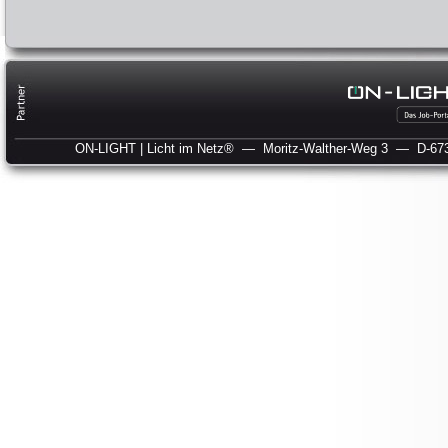
ON-LIGHT | Licht im Netz®
— Moritz-Walther-Weg 3
— D-673