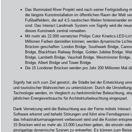
Das Illuminated River Projekt wird nach seiner Fertigstellung m
die längste Kunstinstallation im öffentlichen Raum der Welt se
Fußballfeldern, die auf 4,5 nautischen Meilen hintereinander e
sind. Das Interact Landmark System von Signify wird die neue
dieses Kunstwerk zentral verwalten.
Mit mehr als 22.000 vernetzten Philips Color Kinetics-LED-Lic
Millionen Farben darstellen können, werden dynamische Lichte
Brücken geschaffen: London Bridge, Southwark Bridge, Cannon
Bridge, Blackfriars Railway Bridge, Golden Jubilee Bridge, Wat
Bridge, Lambeth Bridge, Vauxhall Bridge, Westminster Bridge,
Bridge, Albert Bridge und Tower Bridge.
Die 15 Londoner Brücken werden pro Jahr 200 Millionen Mal üb
Signify hat sich zum Ziel gesetzt, die Städte bei der Entwicklung umwe
und touristischer Wahrzeichen zu unterstützen. Durch die Umstellung
Technologie werden, im Vergleich zu herkömmlicher Beleuchtung, etw
jährlichen Energieverbrauchs für Architekturbeleuchtung eingespart.
Dank Vernetzung wird die Beleuchtung aus der Ferne mittels Interac
Software erkennt und behebt Störungen und führt eine Ferndiagnose 
das Infrastrukturmanagement verbessert wird und die Kosten entspr
15 Brücken wird es mehr als 13.000 Leuchten geben, die einzeln oder
einzigartige dynamische Szenen zu entwerfen. Es können zum Beispi