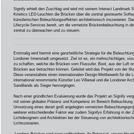
Signify erhielt den Zuschlag und wird mit seinem Interact Landmark 
Kinetics LED-Leuchten die Brücken über die zentral gesteuerte Soft
künstlerischen Beleuchtungseffekten architektonisch inszenieren. Darü
Lifecycle-Services bereit, um die vernetzte Brückenbeleuchtung in
zentral zu überwachen und zu steuern.
Erstmalig wird hiermit eine ganzheitliche Strategie für die Beleuchtu
Londoner Innenstadt umgesetzt. Ziel ist es, ein mehrschichtiges, vis
zu schaffen, welche die Brücken vom Flussufer, Boot, aus der Luft 
Brücken aus betrachten können. Geleitet wird das Projekt von der Ill
Diese veranstaltete einen internationalen Design-Wettbewerb für die 
international renommierte Künstler Leo Villareal und die Londoner Arc
Sandilands als Sieger hervorgingen.
Nach einer gründlichen Evaluierung wurde das Projekt an Signify ve
mit seiner globalen Präsenz und Kompetenz im Bereich Beleuchtung u
Umsetzung eines derart groß angelegten vernetzten Beleuchtungspro
weiterer entscheidender Faktor war zudem Signifys Erfahrung in der
Lichtdesignern und Architekten bei der Steuerung von architektonis
Lichtszenarien.
„Londons Brücken sind zwar weltberühmt, ihr Potenzial, unsere Haupt