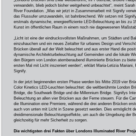
verwandeln, blieb jedoch bisher weitgehend unbeachtet“, meint Sarah 
River Foundation. „Was wir jetzt in Zusammenarbeit mit Signify verw
das Flussufer umzuwandeln, ist bahnbrechend. Wir setzen mit Signi
erstmals dynamische, energieeffiziente LED-Beleuchtung an bis zu 
Kunst im öffentlichen Raum in einem noch nie dagewesenen Maßstab 
„Licht ist eine der eindrucksvollsten Maßnahmen, um Städten und B
einzuhauchen und ein neues Zeitalter für urbanes Design und Versch
Brücken überall auf der Welt beleuchtet und aus erster Hand die posit
dynamische Architekturbeleuchtung auf Gemeinden und die lokale Wirts
den Bürgern von London atemberaubend illuminierte Brücken zu biete
ersten Mal mit Licht inszeniert werden“, erklärt Maria-Letizia Mariani
Signify.
In der jetzt beginnenden ersten Phase werden bis Mitte 2019 vier Brü
Color Kinetics LED-Leuchten beleuchtet: die weltberühmte London Br
Bridge, die Southwark Bridge und die Millennium Bridge. Signifys In
Beleuchtung an allen vier Brücken aus der Ferne steuern. Für die Can
die Illumination eine Premiere, während die drei anderen Brücken ers
auch von unten mit Licht in Szene gesetzt werden. Dies ermöglicht d
dreidimensionale Beleuchtungseffekte, um auch die Umgebung der B
gleichzeitig für mehr Sicherheit zu sorgen.
Die wichtigsten drei Fakten über Londons Illuminated River Proje