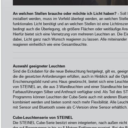
An welchen Stellen brauche oder möchte ich Licht haben? -
Soll
installiert werden, muss im Vorfeld überlegt werden, an welchen Stell
funktionales Licht benötigt und an welchen Stellen ist eine Lichtins
bedingt auch die Überlegung, ob größere Flächen oder weitläufige Are
Hierfür bietet sich eine Vernetzung von mehreren Leuchten an. Die Eint
dabei, Licht ganz nach Wunsch reagieren zu lassen. Alle miteinande
reagieren einheitlich wie eine Gesamtleuchte.
Auswahl geeigneter Leuchten
Sind die Eckdaten für die neue Beleuchtung festgelegt, gilt es, geei
die die gesetzten Anforderungen erfüllen, auch in Hinblick auf die Optik
Erscheinungsbild rund ums Haus gewünscht, bietet sich eine Leuchte
von STEINEL an, die aus 3 Wandleuchten und einer Standleuchte bes
Farbausführungen Silber und Anthrazit verfügbar sind. Als Teil des 
Programms können Leuchten der Cube-Serie auch mit anderen Blue
kombiniert werden und bieten somit noch mehr Flexibilität. Alle Leuch
mit Sensor und Bluetooth sowie als C-Version ohne Sensor erhältlich.
Cube-Leuchtenserie von STEINEL
Die STEINEL Cube-Serie besitzt einen integrierten, nach außen nich
der auf Bewegungen in bis zu 5 Metern Entfernung reagiert. Bei der 