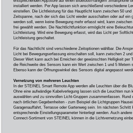
entsprechenden AppStore auf einen Bluetooth-fähigem Smartphone od
installiert werden. Per App lassen sich anschließend verschiedene Le
einstellen. Die Lichtleistung für das Hauptlicht kann zwischen 50 un
Zeitspanne, nach der sich das Licht wieder ausschalten oder auf ein
werden soll, wenn keine Bewegung mehr erfasst wird, kann zwische
frei gewählt werden. Die Nachtlichtfunktion ermöglicht eine Beleucht
Lichtleistung. Wird eine Bewegung erfasst, wird das Licht per Softlich
Lichtleistung geschaltet.
Für das Nachtlicht sind verschiedene Zeitoptionen wählbar. Die Anspre
Licht bei Bewegungserfassung einschalten soll, kann zwischen 2 und
Dieser Wert kann auch bei Erreichen der gewünschten Helligkeit per 
die Reichweite des Sensors kann ein Wert zwischen 1 und 5 Metern st
Ebenso kann der Öffnungswinkel des Sensors digital angepasst werd
Vernetzung von mehreren Leuchten
In der STEINEL Smart Remote App werden alle Leuchten über die Blu
Ohne eine aufwändige Kabelverlegung lassen sich die Leuchten nun k
auswählen und zu sinnvollen Licht-Gruppen zusammenfassen. Rund 
nach örtlichen Gegebenheiten - zum Beispiel die Lichtgruppen Hause
Garagenauffahrt, Terrasse oder Gartenweg sein. Im nächsten Schritt 
entsprechende Einstellungsparameter hinterlegt werden. Auch ander
Connect-Sortiment von STEINEL können in die Lichtvernetzung einb