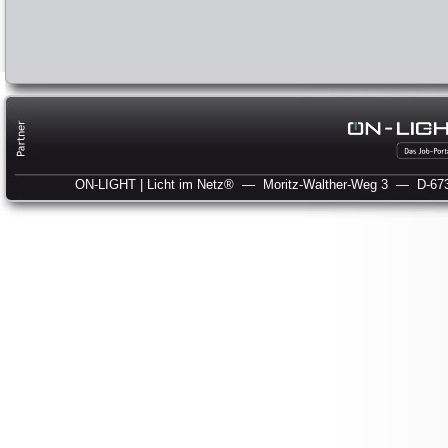
ON-LIGHT | Licht im Netz®
— Moritz-Walther-Weg 3
— D-673