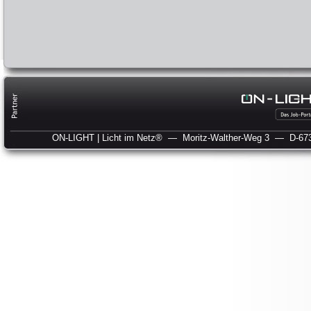
ON-LIGHT | Licht im Netz®
— Moritz-Walther-Weg 3
— D-673