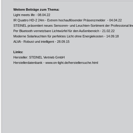
Weitere Beiträge zum Thema:
Light meets life
- 08.04.22
IR Quattro HD-2 24m - Extrem hochauflösender Präsenzmelder
- 04.04.22
STEINEL präsentiert neues Sensoren- und Leuchten-Sortiment der Professional lin
Per Bluetooth vernetzbare Lichtwürfel für den Außenbereich
- 21.02.22
Moderne Solarleuchten für perfektes Licht ohne Energiekosten
- 14.09.18
ALVA - Robust und intelligent
- 28.09.15
Links:
Hersteller: STEINEL Vertrieb GmbH
Herstellerdatenbank -
www.on-light.de/herstellersuche.html