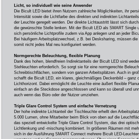
Licht, so individuell wie seine Anwender
Die Bicult LED bietet ihren Nutzern zahlreiche Möglichkeiten, ihr pers
Intensität sowie die Lichtfarbe des direkten und indirekten Lichtanteil
der Leuchte geregelt werden. Der direkte Lichtaustritt lässt sich dur
die gewünschte Stelle lenken. Mit der Bicult LED als SMART Single 
sich persönliche Lichtprofile zudem via App anlegen und an jeder Bic
Bei häufigem Arbeitsplatzwechsel, z.B. bei Desksharing, müssen die i
somit nicht jedes Mal neu konfiguriert werden.
Normgerechte Beleuchtung, flexible Planung
Dank des hohen, blendfreien Indirektanteils der Bicult LED sind wed
Stehleuchten erforderlich. So sorgt sie für eine normgerechte Beleuch
Schreibtischflächen, sondern von ganzen Arbeitsplätzen. Auch in g
schafft die Bicult LED, ein klares, gleichmäßiges Deckenbild – ganz 
Lichthorizont. Dabei ermöglicht die Leuchte eine äußert flexible Planun
einfach an die Steckdose angeschlossen und kann so überall und unm
auch wenn das Büro oder der Nutzer umziehen.
Triple Glare Control System und einfache Vernetzung
Der hohe indirekte Lichtanteil der Tischleuchte erhellt den Arbeitspla
5.000 Lumen, ohne Mitarbeiter beim Blick von oben auf die Leuchtflä
das speziell entwickelte Triple Glare Control System, das drei optisc
Lichtlenkung und -mischung kombiniert. In größeren Räumen mit mehr
sich in der Ausführung SMART Connect mehrere Bicult LED-Leuchten