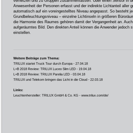
vernetzen und zu Gruppen zusammenfassen. Über einen Sensor in de
Anwesenheit der Personen erfasst und der indirekte Lichtanteil aller 
automatisch auf ein voreingestelltes Niveau angepasst. So besteht je
Grundbeleuchtungsniveau – einzelne Lichtinseln in größeren Büroräuml
die Harmonie des Raumes gehören damit der Vergangenheit an. Auch
aufgeräumtes Bild. Den direkten Anteil können die Anwender jedoch st
einstellen.
Weitere Beiträge zum Thema:
TRILUX startet Truck Tour durch Europa
- 27.04.18
L+B 2018 Review: TRILUX Luceo Slim LED
- 19.04.18
L+B 2018 Review: TRILUX Parelia LED
- 03.04.18
TRILUX und Telekom bringen das Licht in die Cloud
- 22.03.18
Links:
Leuchtenhersteller: TRILUX GmbH & Co. KG -
www.trilux.com/de/