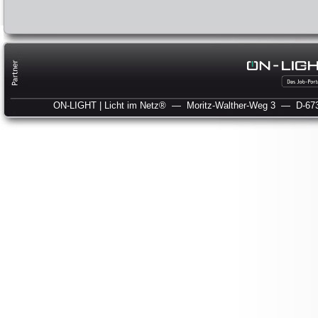
ON-LIGHT | Licht im Netz®
— Moritz-Walther-Weg 3
— D-673