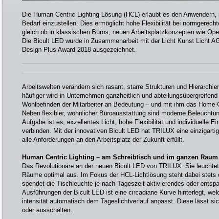
Die Human Centric Lighting-Lösung (HCL) erlaubt es den Anwendern, i
Bedarf einzustellen. Dies ermöglicht hohe Flexibilität bei normgerech
gleich ob in klassischen Büros, neuen Arbeitsplatzkonzepten wie Op
Die Bicult LED wurde in Zusammenarbeit mit der Licht Kunst Licht A
Design Plus Award 2018 ausgezeichnet.
Arbeitswelten verändern sich rasant, starre Strukturen und Hierarchie
häufiger wird in Unternehmen ganzheitlich und abteilungsübergreifend
Wohlbefinden der Mitarbeiter an Bedeutung – und mit ihm das Home-Off
Neben flexibler, wohnlicher Büroausstattung sind moderne Beleuchtun
Aufgabe ist es, exzellentes Licht, hohe Flexibilität und individuelle E
verbinden. Mit der innovativen Bicult LED hat TRILUX eine einzigartig
alle Anforderungen an den Arbeitsplatz der Zukunft erfüllt.
Human Centric Lighting – am Schreibtisch und im ganzen Raum
Das Revolutionäre an der neuen Bicult LED von TRILUX: Sie leuchtet
Räume optimal aus. Im Fokus der HCL-Lichtlösung steht dabei stets 
spendet die Tischleuchte je nach Tageszeit aktivierendes oder entspa
Ausführungen der Bicult LED ist eine circadiane Kurve hinterlegt, welc
intensität automatisch dem Tageslichtverlauf anpasst. Diese lässt sic
oder ausschalten.