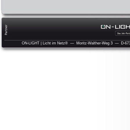
ON-LIGHT | Licht im Netz®
— Moritz-Walther-Weg 3
— D-673