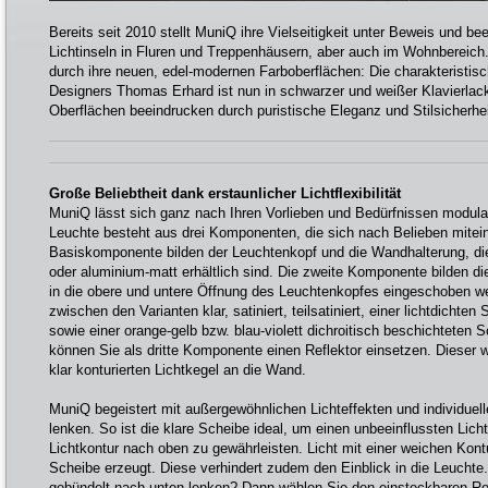
Bereits seit 2010 stellt MuniQ ihre Vielseitigkeit unter Beweis und b
Lichtinseln in Fluren und Treppenhäusern, aber auch im Wohnbereich.
durch ihre neuen, edel-modernen Farboberflächen: Die charakteristi
Designers Thomas Erhard ist nun in schwarzer und weißer Klavierlacko
Oberflächen beeindrucken durch puristische Eleganz und Stilsicherhei
Große Beliebtheit dank erstaunlicher Lichtflexibilität
MuniQ lässt sich ganz nach Ihren Vorlieben und Bedürfnissen modul
Leuchte besteht aus drei Komponenten, die sich nach Belieben mitei
Basiskomponente bilden der Leuchtenkopf und die Wandhalterung, di
oder aluminium-matt erhältlich sind. Die zweite Komponente bilden die
in die obere und untere Öffnung des Leuchtenkopfes eingeschoben w
zwischen den Varianten klar, satiniert, teilsatiniert, einer lichtdicht
sowie einer orange-gelb bzw. blau-violett dichroitisch beschichteten 
können Sie als dritte Komponente einen Reflektor einsetzen. Dieser wi
klar konturierten Lichtkegel an die Wand.
MuniQ begeistert mit außergewöhnlichen Lichteffekten und individuell
lenken. So ist die klare Scheibe ideal, um einen unbeeinflussten Lichta
Lichtkontur nach oben zu gewährleisten. Licht mit einer weichen Kontu
Scheibe erzeugt. Diese verhindert zudem den Einblick in die Leuchte
gebündelt nach unten lenken? Dann wählen Sie den einsteckbaren Ref