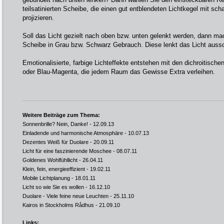
teilsatinierten Scheibe, die einen gut entblendeten Lichtkegel mit sc
projizieren.
Soll das Licht gezielt nach oben bzw. unten gelenkt werden, dann mac
Scheibe in Grau bzw. Schwarz Gebrauch. Diese lenkt das Licht aussch
Emotionalisierte, farbige Lichteffekte entstehen mit den dichroitische
oder Blau-Magenta, die jedem Raum das Gewisse Extra verleihen.
Weitere Beiträge zum Thema:
Sonnenbrille? Nein, Danke!
- 12.09.13
Einladende und harmonische Atmosphäre
- 10.07.13
Dezentes Weiß für Duolare
- 20.09.11
Licht für eine faszinierende Moschee
- 08.07.11
Goldenes Wohlfühllicht
- 26.04.11
Klein, fein, energieeffizient
- 19.02.11
Mobile Lichtplanung
- 18.01.11
Licht so wie Sie es wollen
- 16.12.10
Duolare - Viele feine neue Leuchten
- 25.11.10
Kairos in Stockholms Rådhus
- 21.09.10
Links: